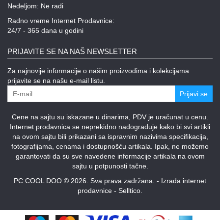
Nedeljom: Ne radi
Radno vreme Internet Prodavnice:
24/7 - 365 dana u godini
PRIJAVITE SE NA NAŠ NEWSLETTER
Za najnovije informacije o našim proizvodima i kolekcijama
prijavite se na našu e-mail listu.
Prijavi se
Cene na sajtu su iskazane u dinarima, PDV je uračunat u cenu.
Internet prodavnica se neprekidno nadograđuje kako bi svi artikli
na ovom sajtu bili prikazani sa ispravnim nazivima specifikacija,
fotografijama, cenama i dostupnošću artikala. Ipak, ne možemo
garantovati da su sve navedene informacije artikala na ovom
sajtu u potpunosti tačne.
PC COOL DOO © 2026. Sva prava zadržana. -
Izrada internet
prodavnice
-
Selltico.