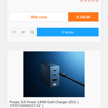
Web cena
8.140,00
U korpu
Punjac DJI Power 140W GaN Charger (EU)' (
'CP.DY.00000227.01' )