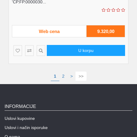
'CP.FP.0000030...
Web cena
9.320,00
U korpu
1
2
>
>>
INFORMACIJE
Uslovi kupovine
Uslovi i način isporuke
O nama