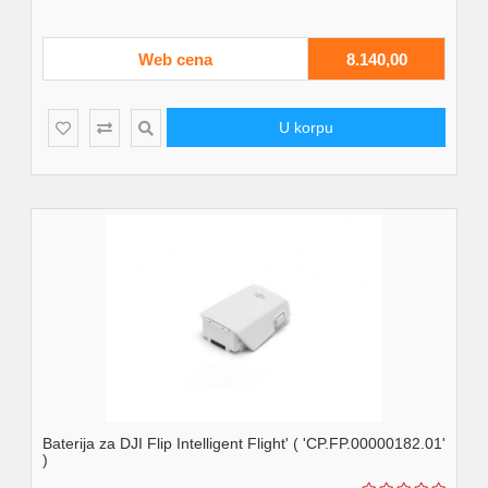
Web cena
8.140,00
U korpu
Baterija za DJI Flip Intelligent Flight' ( 'CP.FP.00000182.01'
)