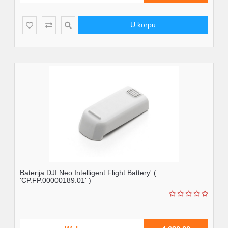
U korpu
Baterija DJI Neo Intelligent Flight Battery' (
'CP.FP.00000189.01' )