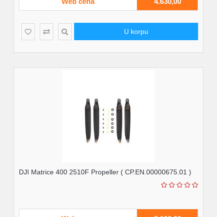
Web cena
4.630,00
U korpu
DJI Matrice 400 2510F Propeller ( CP.EN.00000675.01 )