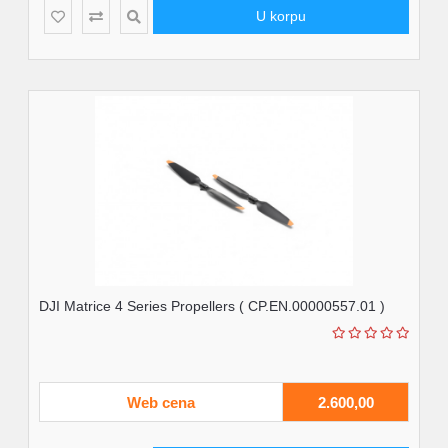
U korpu
DJI Matrice 4 Series Propellers ( CP.EN.00000557.01 )
Web cena
2.600,00