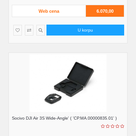
Web cena
6.070,00
U korpu
Socivo DJI Air 3S Wide-Angle' ( 'CP.MA.00000835.01' )