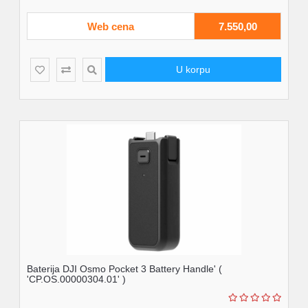
Web cena
7.550,00
U korpu
Baterija DJI Osmo Pocket 3 Battery Handle' (
'CP.OS.00000304.01' )