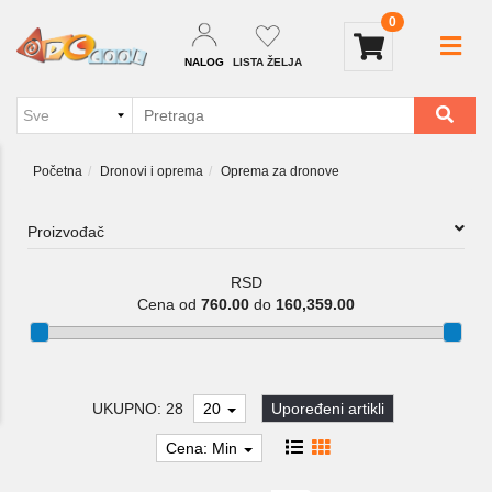
0
NALOG
LISTA ŽELJA
Početna
Dronovi i oprema
Oprema za dronove
Proizvođač
RSD
Cena od
760.00
do
160,359.00
UKUPNO: 28
20
Upoređeni artikli
Cena: Min