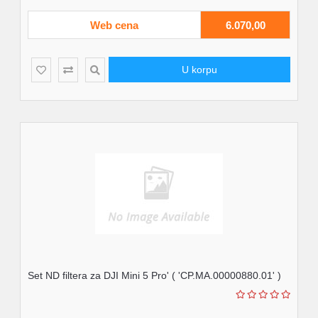
Web cena
6.070,00
U korpu
Set ND filtera za DJI Mini 5 Pro' ( 'CP.MA.00000880.01' )