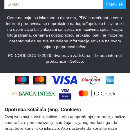
Prijavi se
Cene na sajtu su iskazane u dinarima, PDV je uračunat u cenu.
Internet prodavnica se neprekidno nadograđuje kako bi svi artikli
na ovom sajtu bili prikazani sa ispravnim nazivima specifikacija,
fotografijama, cenama i dostupnošću artikala. Ipak, ne možemo
garantovati da su sve navedene informacije artikala na ovom
sajtu u potpunosti tačne.
PC COOL DOO © 2026. Sva prava zadržana. -
Izrada internet
prodavnice
-
Selltico.
Upotreba kolačića (eng. Cookies)
Ovaj web sajt koristi kolačiće u cilju unapređenja pretrage, analize
saobraćaja, personalizacije sadržaja i ciljanog marketinga, da
pruži bolje korisničko iskustvo. Ako nastavite da koristite naše