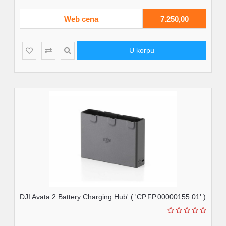
Web cena
7.250,00
U korpu
DJI Avata 2 Battery Charging Hub' ( 'CP.FP.00000155.01' )