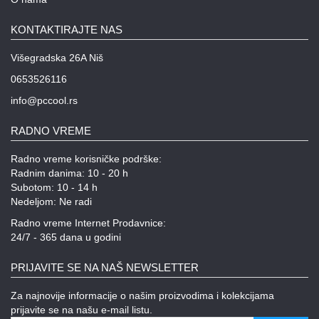
KONTAKTIRAJTE NAS
Višegradska 26A Niš
0653526116
info@pccool.rs
RADNO VREME
Radno vreme korisničke podrške:
Radnim danima: 10 - 20 h
Subotom: 10 - 14 h
Nedeljom: Ne radi
Radno vreme Internet Prodavnice:
24/7 - 365 dana u godini
PRIJAVITE SE NA NAŠ NEWSLETTER
Za najnovije informacije o našim proizvodima i kolekcijama
prijavite se na našu e-mail listu.