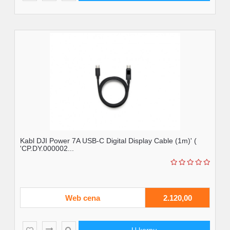
Kabl DJI Power 7A USB-C Digital Display Cable (1m)' (
'CP.DY.000002...
Web cena
2.120,00