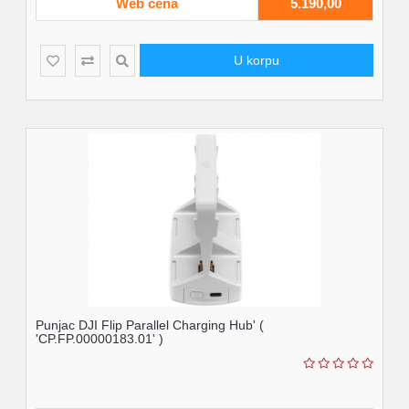
Web cena
5.190,00
U korpu
Punjac DJI Flip Parallel Charging Hub' (
'CP.FP.00000183.01' )