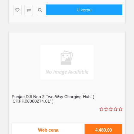
U korpu
Punjac DJI Neo 2 Two-Way Charging Hub' (
'CP.FP.00000274.01' )
Web cena
4.480,00