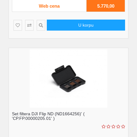
Web cena
5.770,00
U korpu
Set filtera DJI Flip ND (ND1664256)' (
'CP.FP.00000205.01' )