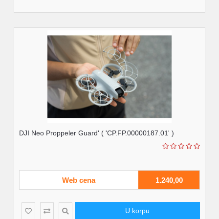
DJI Neo Proppeler Guard' ( 'CP.FP.00000187.01' )
Web cena
1.240,00
U korpu