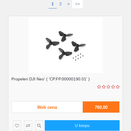
1
2
>
>>
Propeleri DJI Neo' ( 'CP.FP.00000190.01' )
Web cena
760,00
U korpu