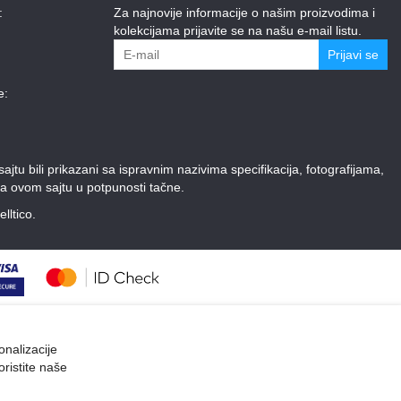
:
Za najnovije informacije o našim proizvodima i
kolekcijama prijavite se na našu e-mail listu.
Prijavi se
e:
tu bili prikazani sa ispravnim nazivima specifikacija, fotografijama,
a ovom sajtu u potpunosti tačne.
elltico.
onalizacije
oristite naše