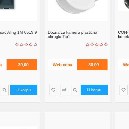
sač Aling 1M 6519.9
Dozna za kameru plastična
CON-D
okrugla Tip1
konek
nadzo
a
30,00
Web cena
30,00
We
U korpu
U korpu