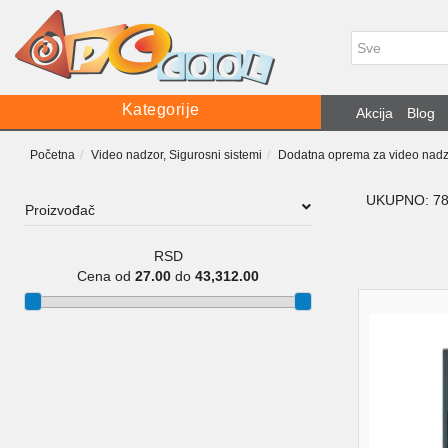
Kategorije
Akcija
Blog
Početna
Video nadzor, Sigurosni sistemi
Dodatna oprema za video nadz
UKUPNO: 7
Proizvođač
RSD
Cena od
27.00
do
43,312.00