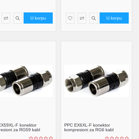
U korpu
U korpu
X59XL-F konektor
PPC EX6XL-F konektor
esioni za RG59 kabl
kompresioni za RG6 kabl