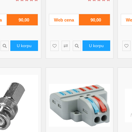
a
90,00
Web cena
90,00
We
U korpu
U korpu