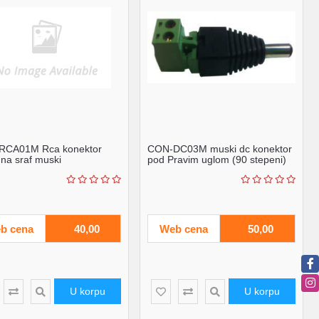
RCA01M Rca konektor
CON-DC03M muski dc konektor
 na sraf muski
pod Pravim uglom (90 stepeni)
5.5x2.1 n...
b cena
40,00
Web cena
50,00
U korpu
U korpu