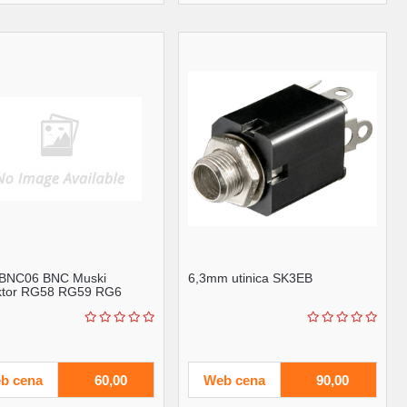
BNC06 BNC Muski
6,3mm utinica SK3EB
ktor RG58 RG59 RG6
b cena
60,00
Web cena
90,00