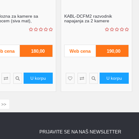
ozna za kamere sa
KABL-DCFM2 razvodnik
pcem (siva mat),
napajanja za 2 kamere
100x35
b cena
180,00
Web cena
190,00
U korpu
U korpu
>>
PRIJAVITE SE NA NAŠ NEWSLETTER