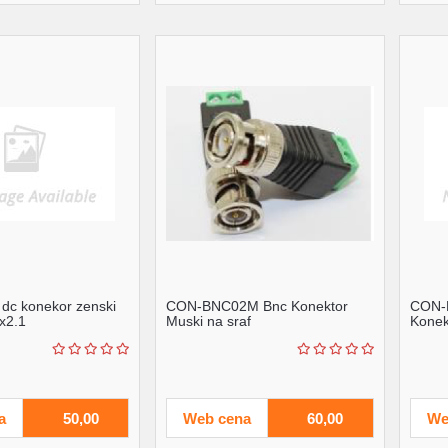
dc konekor zenski
CON-BNC02M Bnc Konektor
CON-
5x2.1
Muski na sraf
Kone
a
50,00
Web cena
60,00
We