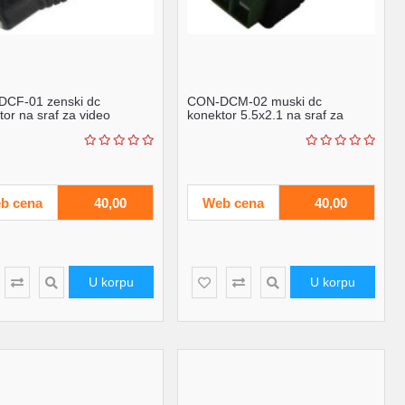
CF-01 zenski dc
CON-DCM-02 muski dc
tor na sraf za video
konektor 5.5x2.1 na sraf za
r
video nadzor
b cena
40,00
Web cena
40,00
U korpu
U korpu