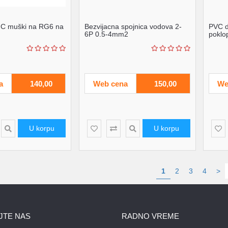
NC muški na RG6 na
Bezvijacna spojnica vodova 2-
PVC d
6P 0.5-4mm2
poklo
100x
a
140,00
Web cena
150,00
We
U korpu
U korpu
1
2
3
4
>
JTE NAS
RADNO VREME