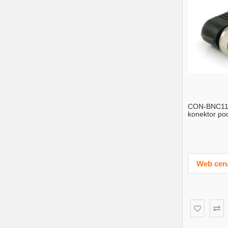
CON-BNC11
konektor po
stepeni) Plas
Web cen