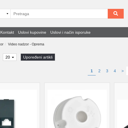
Kontakt
Uslovi kupovine
Uslovi i način isporuke
or
Video nadzor - Oprema
8
20
Upoređeni artikli
1
2
3
4
>