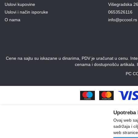
Uslovi kupovine
Višegradska 26
Uslovi i način isporuke
0653526116
O nama
info@pccool.rs
Cene na sajtu su iskazane u dinarima, PDV je uračunat u cenu. Intern
cenama i dostupnošću artikala. 
PC CO
Upotreba 
Ovaj web sajt
sadržaja i ci
web stranice