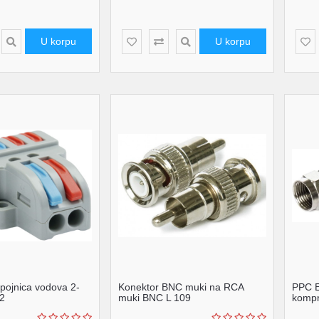
U korpu
U korpu
spojnica vodova 2-
Konektor BNC muki na RCA
PPC E
2
muki BNC L 109
kompr