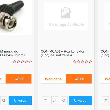
M muski dc
CON-RCA01F Rca konektor
CON-
d Pravim uglom (90
(cinc) na sraf zenski
(cinc)
ticn...
a
40,00
Web cena
40,00
We
U korpu
U korpu