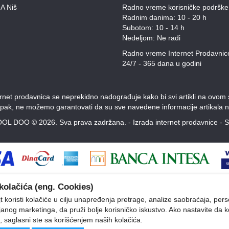
A Niš
Radno vreme korisničke podrške
Radnim danima: 10 - 20 h
Subotom: 10 - 14 h
Nedeljom: Ne radi
Radno vreme Internet Prodavnic
24/7 - 365 dana u godini
et prodavnica se neprekidno nadograđuje kako bi svi artikli na ovom saj
Ipak, ne možemo garantovati da su sve navedene informacije artikala n
OL DOO © 2026. Sva prava zadržana. -
Izrada internet prodavnice
-
S
kolačića (eng. Cookies)
 koristi kolačiće u cilju unapređenja pretrage, analize saobraćaja, pers
ljanog marketinga, da pruži bolje korisničko iskustvo. Ako nastavite da k
, saglasni ste sa korišćenjem naših kolačića.