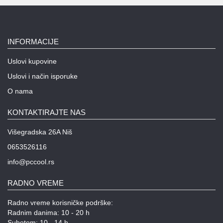
INFORMACIJE
Uslovi kupovine
Uslovi i način isporuke
O nama
KONTAKTIRAJTE NAS
Višegradska 26A Niš
0653526116
info@pccool.rs
RADNO VREME
Radno vreme korisničke podrške:
Radnim danima: 10 - 20 h
Subotom: 10 - 14 h