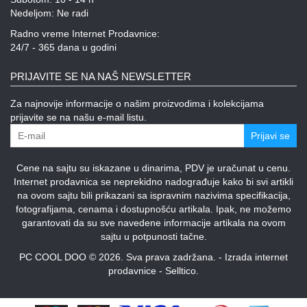
Nedeljom: Ne radi
Radno vreme Internet Prodavnice:
24/7 - 365 dana u godini
PRIJAVITE SE NA NAŠ NEWSLETTER
Za najnovije informacije o našim proizvodima i kolekcijama
prijavite se na našu e-mail listu.
Prijavi se
Cene na sajtu su iskazane u dinarima, PDV je uračunat u cenu.
Internet prodavnica se neprekidno nadograđuje kako bi svi artikli
na ovom sajtu bili prikazani sa ispravnim nazivima specifikacija,
fotografijama, cenama i dostupnošću artikala. Ipak, ne možemo
garantovati da su sve navedene informacije artikala na ovom
sajtu u potpunosti tačne.
PC COOL DOO © 2026. Sva prava zadržana. -
Izrada internet
prodavnice
-
Selltico.