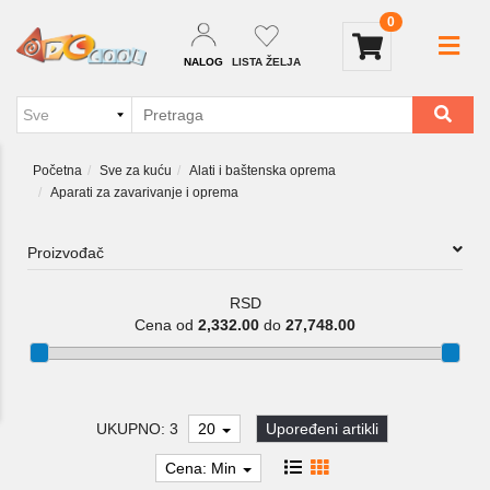
0
NALOG
LISTA ŽELJA
Početna
Sve za kuću
Alati i baštenska oprema
Aparati za zavarivanje i oprema
Proizvođač
RSD
Cena od
2,332.00
do
27,748.00
UKUPNO: 3
20
Upoređeni artikli
Cena: Min