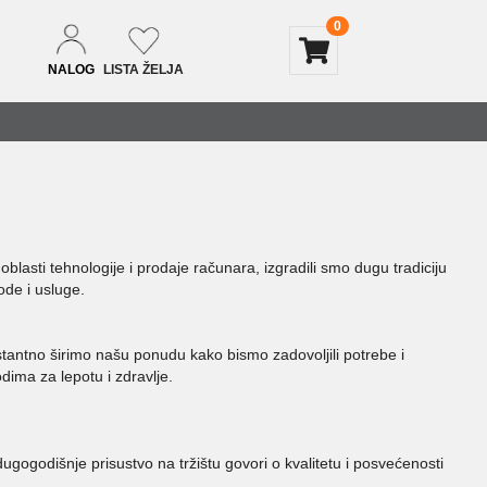
0
NALOG
LISTA ŽELJA
oblasti tehnologije i prodaje računara, izgradili smo dugu tradiciju
ode i usluge.
stantno širimo našu ponudu kako bismo zadovoljili potrebe i
dima za lepotu i zdravlje.
godišnje prisustvo na tržištu govori o kvalitetu i posvećenosti