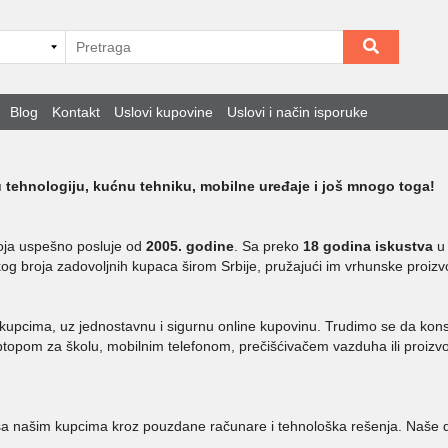
Blog
Kontakt
Uslovi kupovine
Uslovi i način isporuke
u tehnologiju, kućnu tehniku, mobilne uređaje i još mnogo toga!
koja uspešno posluje od
2005. godine
. Sa preko
18 godina iskustva
u 
kog broja zadovoljnih kupaca širom Srbije, pružajući im vrhunske proizv
m kupcima, uz jednostavnu i sigurnu online kupovinu. Trudimo se da kon
aptopom za školu, mobilnim telefonom, prečišćivačem vazduha ili proizvo
 našim kupcima kroz pouzdane računare i tehnološka rešenja. Naše dugo