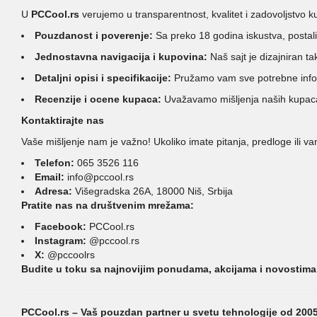
U
PCCool.rs
verujemo u transparentnost, kvalitet i zadovoljstv
Pouzdanost i poverenje:
Sa preko 18 godina iskustva, postal
Jednostavna navigacija i kupovina:
Naš sajt je dizajniran t
Detaljni opisi i specifikacije:
Pružamo vam sve potrebne inform
Recenzije i ocene kupaca:
Uvažavamo mišljenja naših kupaca 
Kontaktirajte nas
Vaše mišljenje nam je važno! Ukoliko imate pitanja, predloge ili v
Telefon:
065 3526 116
Email:
info@pccool.rs
Adresa:
Višegradska 26A, 18000 Niš, Srbija
Pratite nas na društvenim mrežama:
Facebook:
PCCool.rs
Instagram:
@pccool.rs
X:
@pccoolrs
Budite u toku sa najnovijim ponudama, akcijama i novostima 
PCCool.rs – Vaš pouzdan partner u svetu tehnologije od 2005