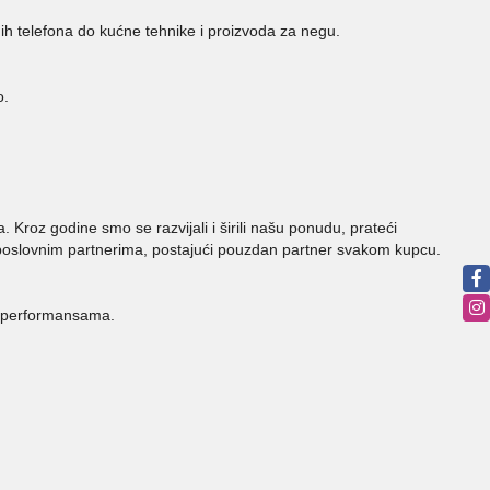
h telefona do kućne tehnike i proizvoda za negu.
o.
 Kroz godine smo se razvijali i širili našu ponudu, prateći
i poslovnim partnerima, postajući pouzdan partner svakom kupcu.
m performansama.