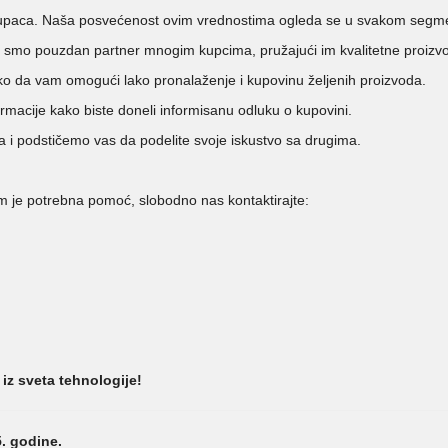
o kupaca. Naša posvećenost ovim vrednostima ogleda se u svakom segm
i smo pouzdan partner mnogim kupcima, pružajući im kvalitetne proizv
ako da vam omogući lako pronalaženje i kupovinu željenih proizvoda.
acije kako biste doneli informisanu odluku o kupovini.
i podstičemo vas da podelite svoje iskustvo sa drugima.
am je potrebna pomoć, slobodno nas kontaktirajte:
iz sveta tehnologije!
. godine.