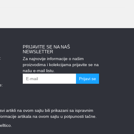
PRIJAVITE SE NA NAŠ
NEWSLETTER
:
Za najnovije informacije o našim
proizvodima i kolekcijama prijavite se na
našu e-mail listu.
Prijavi se
e:
 artikli na ovom sajtu bili prikazani sa ispravnim
ormacije artikala na ovom sajtu u potpunosti tačne.
elltico.