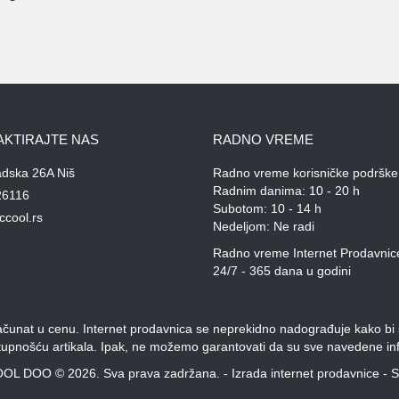
AKTIRAJTE NAS
RADNO VREME
adska 26A Niš
Radno vreme korisničke podrške
Radnim danima: 10 - 20 h
26116
Subotom: 10 - 14 h
ccool.rs
Nedeljom: Ne radi
Radno vreme Internet Prodavnic
24/7 - 365 dana u godini
unat u cenu. Internet prodavnica se neprekidno nadograđuje kako bi svi
stupnošću artikala. Ipak, ne možemo garantovati da su sve navedene inf
OL DOO © 2026. Sva prava zadržana. -
Izrada internet prodavnice
-
S