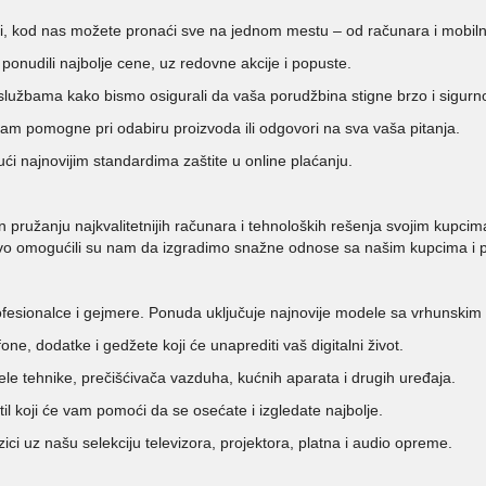
i, kod nas možete pronaći sve na jednom mestu – od računara i mobilni
onudili najbolje cene, uz redovne akcije i popuste.
užbama kako bismo osigurali da vaša porudžbina stigne brzo i sigurn
m pomogne pri odabiru proizvoda ili odgovori na sva vaša pitanja.
ći najnovijim standardima zaštite u online plaćanju.
 pružanju najkvalitetnijih računara i tehnoloških rešenja svojim kupcima.
skustvo omogućili su nam da izgradimo snažne odnose sa našim kupcima 
rofesionalce i gejmere. Ponuda uključuje najnovije modele sa vrhunski
ne, dodatke i gedžete koji će unaprediti vaš digitalni život.
e tehnike, prečišćivača vazduha, kućnih aparata i drugih uređaja.
til koji će vam pomoći da se osećate i izgledate najbolje.
ici uz našu selekciju televizora, projektora, platna i audio opreme.