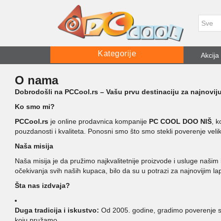
Kategorije
Akcija
O nama
Dobrodošli na PCCool.rs – Vašu prvu destinaciju za najnovij
Ko smo mi?
PCCool.rs
je online prodavnica kompanije
PC COOL DOO NIŠ
, 
pouzdanosti i kvaliteta. Ponosni smo što smo stekli poverenje veli
Naša misija
Naša misija je da pružimo najkvalitetnije proizvode i usluge naši
očekivanja svih naših kupaca, bilo da su u potrazi za najnovijim l
Šta nas izdvaja?
Duga tradicija i iskustvo:
Od 2005. godine, gradimo poverenje sa
koju pružamo.