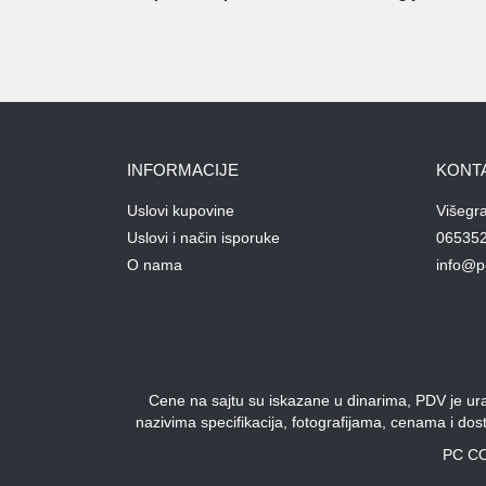
INFORMACIJE
KONT
Uslovi kupovine
Višegr
Uslovi i način isporuke
06535
O nama
info@p
Cene na sajtu su iskazane u dinarima, PDV je urač
nazivima specifikacija, fotografijama, cenama i do
PC CO