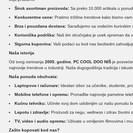
Širok asortiman proizvoda:
Sa preko 10.000 artikala u ponud
Konkurentne cene:
Pratimo tržišne trendove kako bismo vam p
Brza i pouzdana dostava:
Sarađujemo sa vodećim kurirskim sl
Korisnička podrška:
Naš tim stručnjaka je uvek spreman da va
Sigurna kupovina:
Vaši podaci su kod nas bezbedni zahvaljuju
Naša istorija
Od svog osnivanja
2005. godine
,
PC COOL DOO NIŠ
je posvećen
najnovije trendove u industriji. Naša dugogodišnja tradicija i i
Naša ponuda obuhvata:
Laptopove i računare:
Idealan izbor za učenike, studente, p
Mobilne telefone i opremu:
Pronađite najnovije pametne telefo
Kućnu tehniku:
Učinite svoj dom udobnijim uz našu ponudu bel
Lepotu i zdravlje:
Proizvodi za negu, wellness i zdrav životni s
TV, video i audio opremu:
Uživate u omiljenim filmovima i muz
Zašto kupovati kod nas?