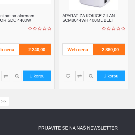
alni sat sa alarmom
APARAT ZA KOKICE ZILAN
OR SDC 4400W
SCM8044WH 400ML BELI
1200W
b cena
2.240,00
Web cena
2.380,00
U korpu
U korpu
>>
PRIJAVITE SE NA NAŠ NEWSLETTER