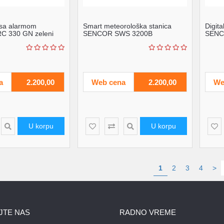
t sa alarmom
Smart meteorološka stanica
Digit
 330 GN zeleni
SENCOR SWS 3200B
SENC
a
2.200,00
Web cena
2.200,00
We
U korpu
U korpu
1
2
3
4
>
JTE NAS
RADNO VREME