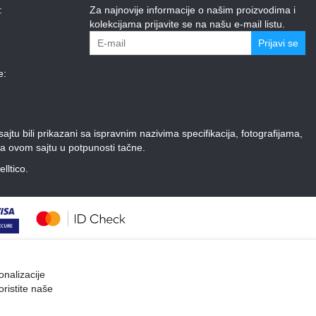
:
Za najnovije informacije o našim proizvodima i
kolekcijama prijavite se na našu e-mail listu.
Prijavi se
e:
tu bili prikazani sa ispravnim nazivima specifikacija, fotografijama,
a ovom sajtu u potpunosti tačne.
elltico.
onalizacije
oristite naše