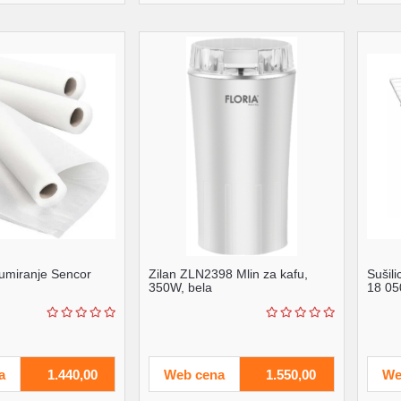
umiranje Sencor
Zilan ZLN2398 Mlin za kafu,
Sušili
350W, bela
18 0
a
1.440,00
Web cena
1.550,00
We