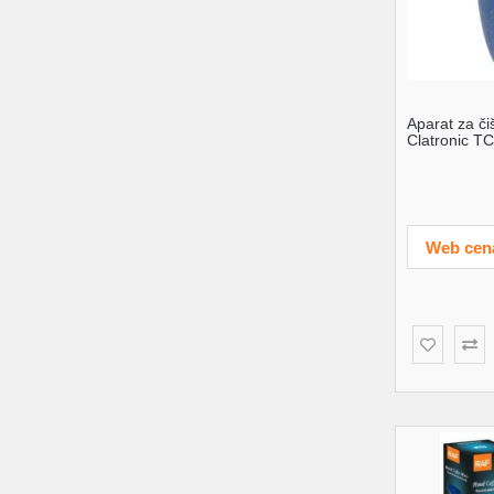
Aparat za či
Clatronic T
Web cen