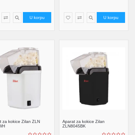
U korpu
U korpu
t za kokice Zilan ZLN
Aparat za kokice Zilan
WH
ZLN8045BK