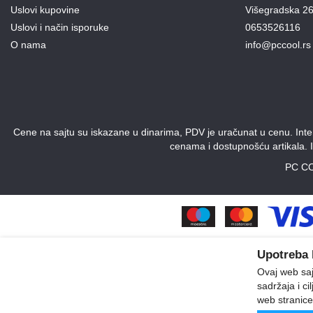
Uslovi kupovine
Višegradska 26
Uslovi i način isporuke
0653526116
O nama
info@pccool.rs
Cene na sajtu su iskazane u dinarima, PDV je uračunat u cenu. Intern
cenama i dostupnošću artikala. 
PC CO
Upotreba 
Ovaj web sajt
sadržaja i ci
web stranice