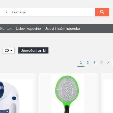
Kontakt
Uslovi kupovine
Uslovi i način isporuke
2
20
Upoređeni artikli
1
2
3
4
>