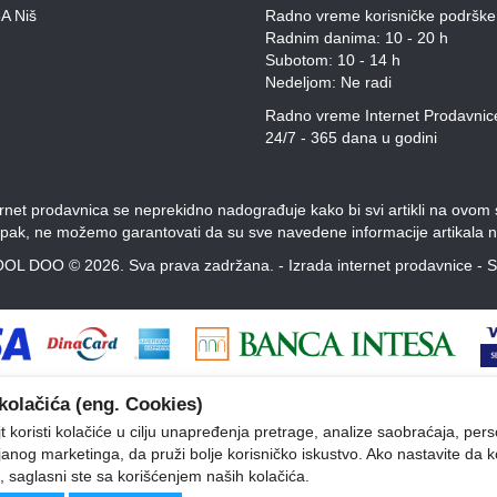
A Niš
Radno vreme korisničke podrške
Radnim danima: 10 - 20 h
Subotom: 10 - 14 h
Nedeljom: Ne radi
Radno vreme Internet Prodavnic
24/7 - 365 dana u godini
et prodavnica se neprekidno nadograđuje kako bi svi artikli na ovom saj
Ipak, ne možemo garantovati da su sve navedene informacije artikala n
OL DOO © 2026. Sva prava zadržana. -
Izrada internet prodavnice
-
S
kolačića (eng. Cookies)
 koristi kolačiće u cilju unapređenja pretrage, analize saobraćaja, pers
ljanog marketinga, da pruži bolje korisničko iskustvo. Ako nastavite da k
, saglasni ste sa korišćenjem naših kolačića.