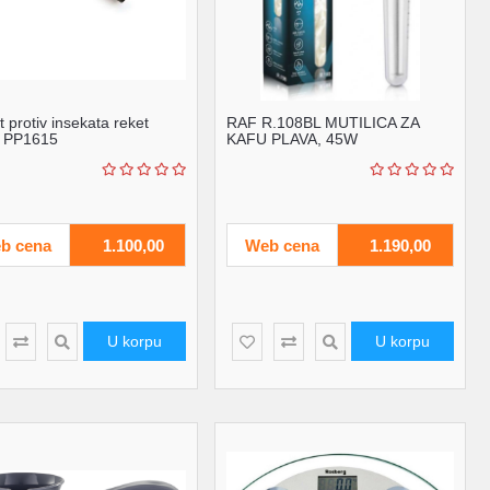
 protiv insekata reket
RAF R.108BL MUTILICA ZA
s PP1615
KAFU PLAVA, 45W
b cena
1.100,00
Web cena
1.190,00
U korpu
U korpu