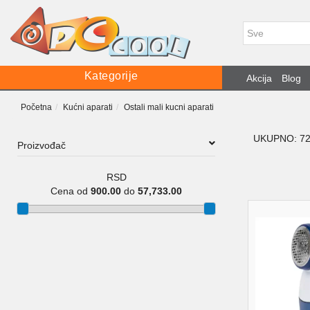
Kategorije
Akcija
Blog
Početna
Kućni aparati
Ostali mali kucni aparati
UKUPNO: 7
Proizvođač
RSD
Cena od
900.00
do
57,733.00