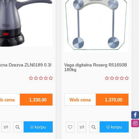
ricna Dzezva ZLN0189 0.3l
Vaga digitalna Roserg R51650B
180kg
b cena
1.330,00
Web cena
1.370,00
U korpu
U korpu