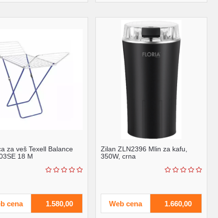
ca za veš Texell Balance
Zilan ZLN2396 Mlin za kafu,
503SE 18 M
350W, crna
b cena
1.580,00
Web cena
1.660,00