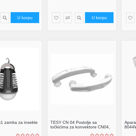
U korpu
U korpu
1 zamka za insekte
TESY CN 04 Postolje sa
Apara
točkićima za konvektore CN04,
8044
CN06