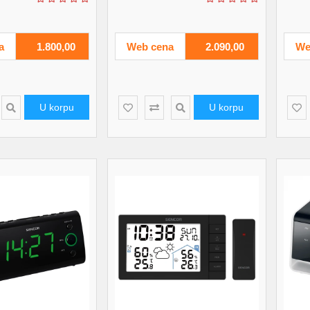
a
1.800,00
Web cena
2.090,00
We
U korpu
U korpu