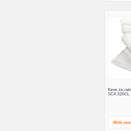
Kese za vak
SCX 320CL
Web cen