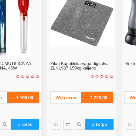
D MUTILICA ZA
Zilan Kupatilska vaga digitalna
Elekt
NA, 45W
ZLN1987 150kg,kaljeno
staklo,LCD po...
a
1.190,00
Web cena
1.220,00
We
U korpu
U korpu