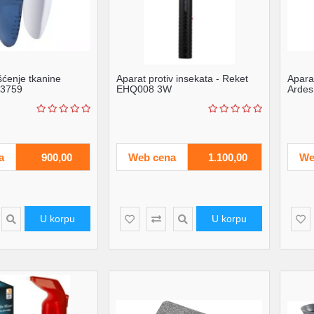
šćenje tkanine
Aparat protiv insekata - Reket
Aparat
C3759
EHQ008 3W
Arde
a
900,00
Web cena
1.100,00
We
U korpu
U korpu