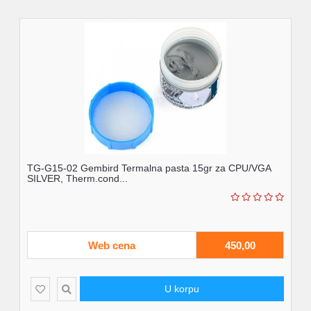
TG-G15-02 Gembird Termalna pasta 15gr za CPU/VGA
SILVER, Therm.cond...
Web cena
450,00
U korpu