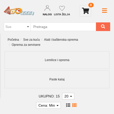
0
NALOG
LISTA ŽELJA
Početna
Sve za kuću
Alati i baštenska oprema
Oprema za servisere
Lemilice i oprema
Paste kalaj
UKUPNO: 15
20
Cena: Min