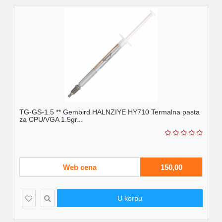
TG-GS-1.5 ** Gembird HALNZIYE HY710 Termalna pasta
za CPU/VGA 1.5gr...
Web cena
150,00
U korpu