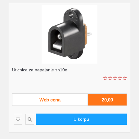
Uticnica za napajanje sn10e
Web cena
20,00
U korpu