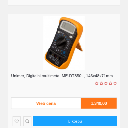
Unimer, Digitalni multimeta, ME-DT850L, 146x48x71mm
Web cena
1.340,00
U korpu