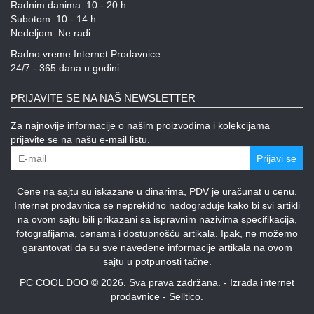
Radnim danima: 10 - 20 h
Subotom: 10 - 14 h
Nedeljom: Ne radi
Radno vreme Internet Prodavnice:
24/7 - 365 dana u godini
PRIJAVITE SE NA NAŠ NEWSLETTER
Za najnovije informacije o našim proizvodima i kolekcijama
prijavite se na našu e-mail listu.
Prijavi se
Cene na sajtu su iskazane u dinarima, PDV je uračunat u cenu.
Internet prodavnica se neprekidno nadograđuje kako bi svi artikli
na ovom sajtu bili prikazani sa ispravnim nazivima specifikacija,
fotografijama, cenama i dostupnošću artikala. Ipak, ne možemo
garantovati da su sve navedene informacije artikala na ovom
sajtu u potpunosti tačne.
PC COOL DOO © 2026. Sva prava zadržana. -
Izrada internet
prodavnice
-
Selltico.