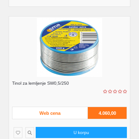
Tinol za lemljenje SW0,5/250
Web cena
4.060,00
U korpu