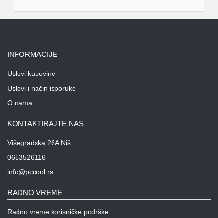
INFORMACIJE
Uslovi kupovine
Uslovi i način isporuke
O nama
KONTAKTIRAJTE NAS
Višegradska 26A Niš
0653526116
info@pccool.rs
RADNO VREME
Radno vreme korisničke podrške: