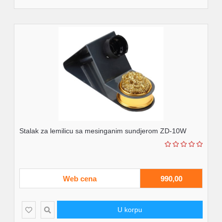
Stalak za lemilicu sa mesinganim sundjerom ZD-10W
Web cena
990,00
U korpu