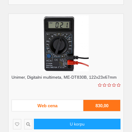
Unimer, Digitalni multimeta, ME-DT830B, 122x23x67mm
Web cena
830,00
U korpu