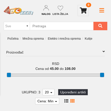
0
NALOG
LISTA ŽELJA
Početna
Mrežna oprema
Elektro i mrežna oprema
Kutije
Proizvođač
RSD
Cena od
45.00
do
108.00
UKUPNO: 3
20
Upoređeni artikli
Cena: Min