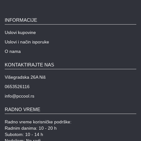
INFORMACIJE
Uslovi kupovine
Uslovi i način isporuke
O nama
KONTAKTIRAJTE NAS
Višegradska 26A Niš
0653526116
info@pccool.rs
RADNO VREME
Radno vreme korisničke podrške:
Radnim danima: 10 - 20 h
Subotom: 10 - 14 h
Nedeljom: Ne radi