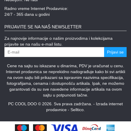
Radno vreme Internet Prodavnice:
24/7 - 365 dana u godini
PRIJAVITE SE NA NAŠ NEWSLETTER
Za najnovije informacije o našim proizvodima i kolekcijama
prijavite se na našu e-mail listu.
Prijavi se
Cene na sajtu su iskazane u dinarima, PDV je uračunat u cenu.
Internet prodavnica se neprekidno nadograđuje kako bi svi artikli
na ovom sajtu bili prikazani sa ispravnim nazivima specifikacija,
fotografijama, cenama i dostupnošću artikala. Ipak, ne možemo
garantovati da su sve navedene informacije artikala na ovom
sajtu u potpunosti tačne.
PC COOL DOO © 2026. Sva prava zadržana. -
Izrada internet
prodavnice
-
Selltico.