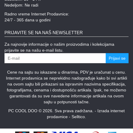
Nedeljom: Ne radi
Radno vreme Internet Prodavnice:
24/7 - 365 dana u godini
PRIJAVITE SE NA NAŠ NEWSLETTER
Za najnovije informacije o našim proizvodima i kolekcijama
prijavite se na našu e-mail listu.
Prijavi se
Cene na sajtu su iskazane u dinarima, PDV je uračunat u cenu.
Internet prodavnica se neprekidno nadograđuje kako bi svi artikli
na ovom sajtu bili prikazani sa ispravnim nazivima specifikacija,
fotografijama, cenama i dostupnošću artikala. Ipak, ne možemo
garantovati da su sve navedene informacije artikala na ovom
sajtu u potpunosti tačne.
PC COOL DOO © 2026. Sva prava zadržana. -
Izrada internet
prodavnice
-
Selltico.