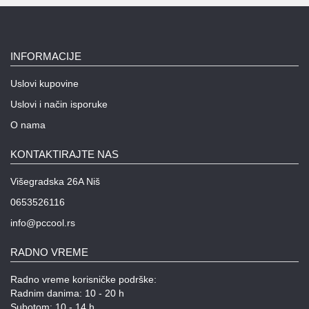
INFORMACIJE
Uslovi kupovine
Uslovi i način isporuke
O nama
KONTAKTIRAJTE NAS
Višegradska 26A Niš
0653526116
info@pccool.rs
RADNO VREME
Radno vreme korisničke podrške:
Radnim danima: 10 - 20 h
Subotom: 10 - 14 h