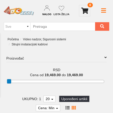
0
NALOG
LISTA ŽELJA
Početna
Video nadzor, Sigurosni sistemi
Strujni instalacijski kablovi
Proizvođač
RSD
Cena od
19,469.00
do
19,469.00
UKUPNO: 1
20
Upoređeni artikli
Cena: Min