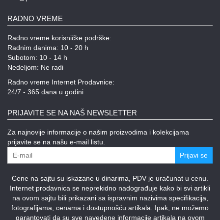
RADNO VREME
Radno vreme korisničke podrške:
Radnim danima: 10 - 20 h
Subotom: 10 - 14 h
Nedeljom: Ne radi
Radno vreme Internet Prodavnice:
24/7 - 365 dana u godini
PRIJAVITE SE NA NAŠ NEWSLETTER
Za najnovije informacije o našim proizvodima i kolekcijama
prijavite se na našu e-mail listu.
Prijavi se
Cene na sajtu su iskazane u dinarima, PDV je uračunat u cenu.
Internet prodavnica se neprekidno nadograđuje kako bi svi artikli
na ovom sajtu bili prikazani sa ispravnim nazivima specifikacija,
fotografijama, cenama i dostupnošću artikala. Ipak, ne možemo
garantovati da su sve navedene informacije artikala na ovom