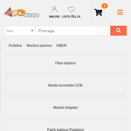
0
NALOG
LISTA ŽELJA
Početna
Mrežna oprema
FIBER
Fiber kablovi
Media konverteri ZOK
Moduli Adapteri
Patch kablovi Pigtailovi