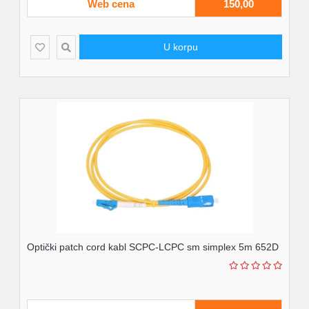
Web cena
150,00
U korpu
Optički patch cord kabl SCPC-LCPC sm simplex 5m 652D