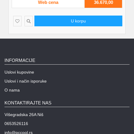
Web cena
36.670,00
U korpu
INFORMACIJE
Uslovi kupovine
Uslovi i način isporuke
O nama
KONTAKTIRAJTE NAS
Višegradska 26A Niš
0653526116
info@pccool.rs