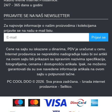
Radno vreme Internet Prodavnice:
24/7 - 365 dana u godini
PRIJAVITE SE NA NAŠ NEWSLETTER
Za najnovije informacije o našim proizvodima i kolekcijama
prijavite se na našu e-mail listu.
Prijavi se
Cene na sajtu su iskazane u dinarima, PDV je uračunat u cenu.
Internet prodavnica se neprekidno nadograđuje kako bi svi artikli
na ovom sajtu bili prikazani sa ispravnim nazivima specifikacija,
fotografijama, cenama i dostupnošću artikala. Ipak, ne možemo
garantovati da su sve navedene informacije artikala na ovom
sajtu u potpunosti tačne.
PC COOL DOO © 2026. Sva prava zadržana. -
Izrada internet
prodavnice
-
Selltico.