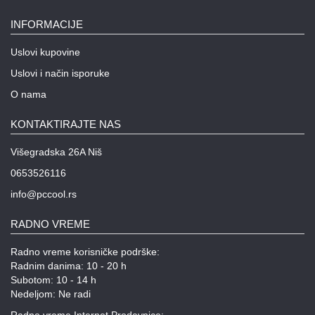
INFORMACIJE
Uslovi kupovine
Uslovi i način isporuke
O nama
KONTAKTIRAJTE NAS
Višegradska 26A Niš
0653526116
info@pccool.rs
RADNO VREME
Radno vreme korisničke podrške:
Radnim danima: 10 - 20 h
Subotom: 10 - 14 h
Nedeljom: Ne radi