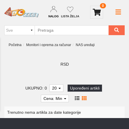
0
NALOG
LISTA ŽELJA
Početna
Monitori i oprema za računar
NAS uređaji
RSD
UKUPNO: 0
20
Upoređeni artikli
Cena: Min
Trenutno nema artikla za date kategorije