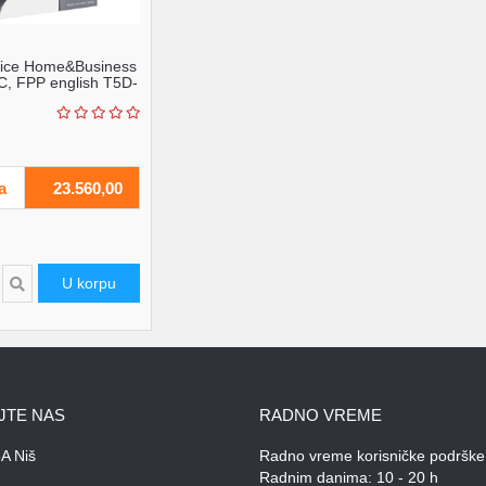
fice Home&Business
, FPP english T5D-
a
23.560,00
U korpu
JTE NAS
RADNO VREME
A Niš
Radno vreme korisničke podrške
Radnim danima: 10 - 20 h