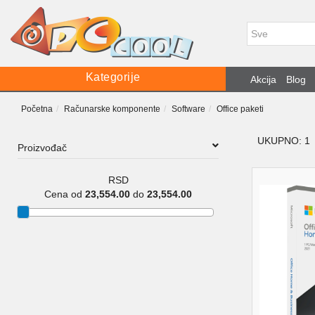
Kategorije
Akcija
Blog
Početna
Računarske komponente
Software
Office paketi
UKUPNO: 1
Proizvođač
RSD
Cena od
23,554.00
do
23,554.00