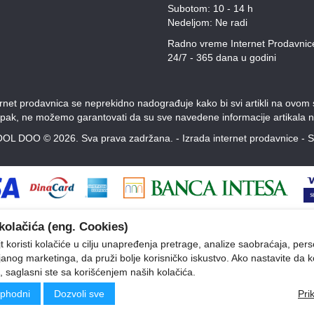
Subotom: 10 - 14 h
Nedeljom: Ne radi
Radno vreme Internet Prodavnic
24/7 - 365 dana u godini
et prodavnica se neprekidno nadograđuje kako bi svi artikli na ovom saj
Ipak, ne možemo garantovati da su sve navedene informacije artikala n
OL DOO © 2026. Sva prava zadržana. -
Izrada internet prodavnice
-
S
kolačića (eng. Cookies)
 koristi kolačiće u cilju unapređenja pretrage, analize saobraćaja, pers
ljanog marketinga, da pruži bolje korisničko iskustvo. Ako nastavite da k
, saglasni ste sa korišćenjem naših kolačića.
phodni
Dozvoli sve
Pri