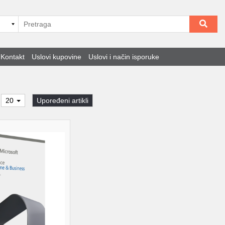
Kontakt
Uslovi kupovine
Uslovi i način isporuke
20
Upoređeni artikli