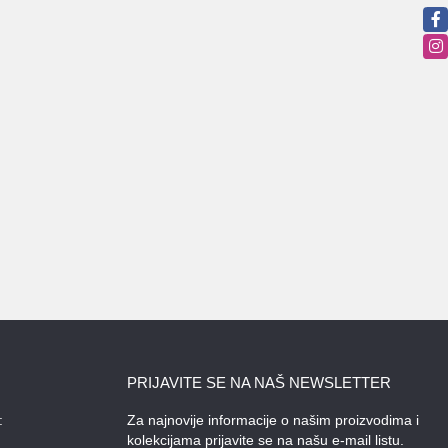
PRIJAVITE SE NA NAŠ NEWSLETTER
:
Za najnovije informacije o našim proizvodima i
kolekcijama prijavite se na našu e-mail listu.