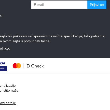
Prijavi se
e:
tu bili prikazani sa ispravnim nazivima specifikacija, fotografijama,
a ovom sajtu u potpunosti tačne.
elltico.
onalizacije
oristite naše
kaži detalje