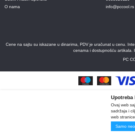
O nama
info@pccool.rs
Cene na sajtu su iskazane u dinarima, PDV je uračunat u cenu. Intern
cenama i dostupnošću artikala. 
PC CO
Upotreba 
Ovaj web sajt
sadržaja i ci
web stranice
Samo neo