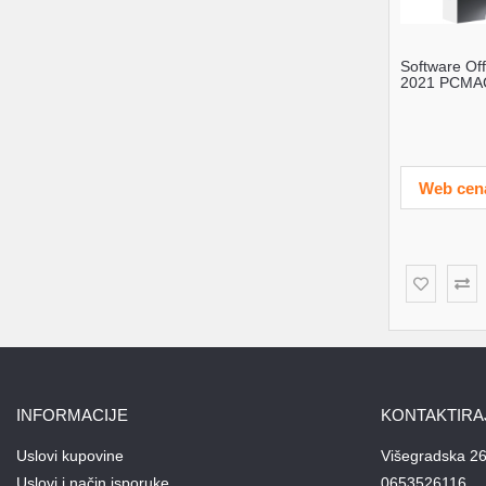
Software Of
2021 PCMAC
03511
Web cen
INFORMACIJE
KONTAKTIRA
Uslovi kupovine
Višegradska 26
Uslovi i način isporuke
0653526116