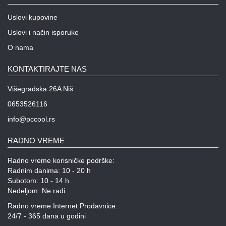
Uslovi kupovine
Uslovi i način isporuke
O nama
KONTAKTIRAJTE NAS
Višegradska 26A Niš
0653526116
info@pccool.rs
RADNO VREME
Radno vreme korisničke podrške:
Radnim danima: 10 - 20 h
Subotom: 10 - 14 h
Nedeljom: Ne radi
Radno vreme Internet Prodavnice:
24/7 - 365 dana u godini