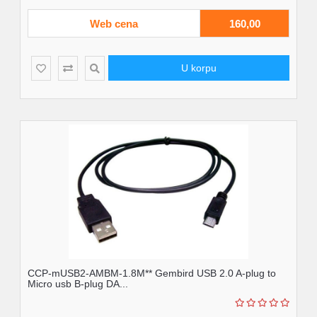
Web cena
160,00
U korpu
CCP-mUSB2-AMBM-1.8M** Gembird USB 2.0 A-plug to
Micro usb B-plug DA...