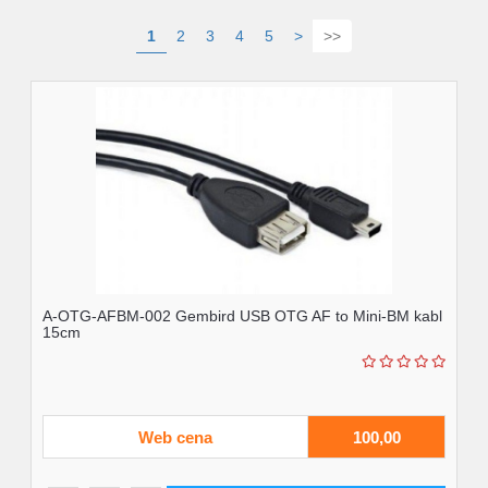
1
2
3
4
5
>
>>
A-OTG-AFBM-002 Gembird USB OTG AF to Mini-BM kabl
15cm
Web cena
100,00