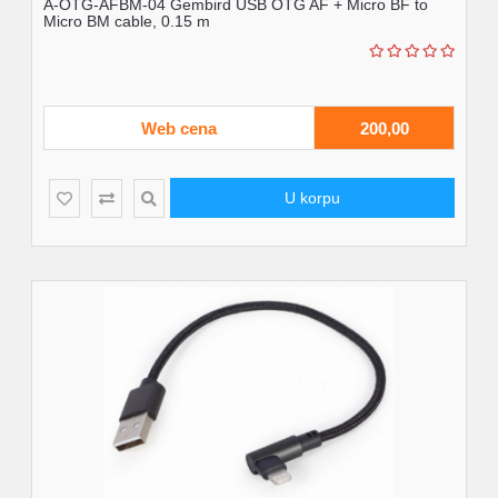
A-OTG-AFBM-04 Gembird USB OTG AF + Micro BF to
Micro BM cable, 0.15 m
Web cena
200,00
U korpu