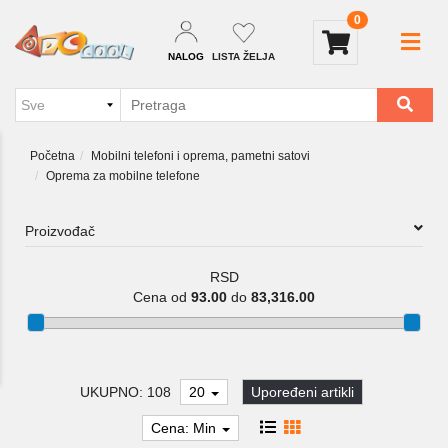
0
NALOG
LISTA ŽELJA
Početna
Mobilni telefoni i oprema, pametni satovi
Oprema za mobilne telefone
Proizvođač
RSD
Cena od
93.00
do
83,316.00
UKUPNO: 108
20
Upoređeni artikli
Cena: Min