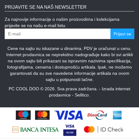
PRIJAVITE SE NA NAŠ NEWSLETTER
Za najnovije informacije o našim proizvodima i kolekcijama
prijavite se na našu e-mail listu.
Prijavi se
Cene na sajtu su iskazane u dinarima, PDV je uračunat u cenu.
Internet prodavnica se neprekidno nadograđuje kako bi svi artikli
na ovom sajtu bili prikazani sa ispravnim nazivima specifikacija,
fotografijama, cenama i dostupnošću artikala. Ipak, ne možemo
garantovati da su sve navedene informacije artikala na ovom
sajtu u potpunosti tačne.
PC COOL DOO © 2026. Sva prava zadržana. -
Izrada internet
prodavnice
-
Selltico.