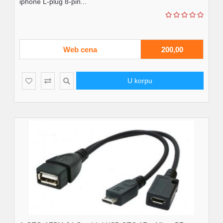
iphone L-plug 8-pin...
Web cena
200,00
U korpu