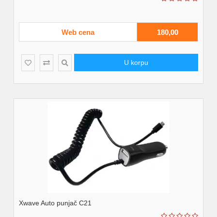
Web cena
180,00
U korpu
Xwave Auto punjač C21