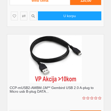
Web cena
120,00
U korpu
CCP-mUSB2-AMBM-1M** Gembird USB 2.0 A-plug to
Micro usb B-plug DATA...