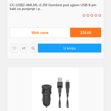
CC-USB2-AMLML-0.2M Gembird pod uglom USB 8-pin
kabl za punjenje i p...
Web cena
210,00
U korpu