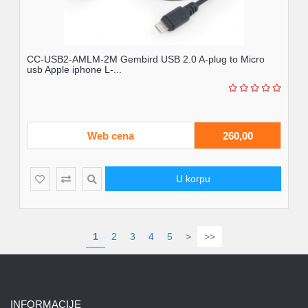
CC-USB2-AMLM-2M Gembird USB 2.0 A-plug to Micro
usb Apple iphone L-...
Web cena
260,00
U korpu
1
2
3
4
5
>
>>
INFORMACIJE