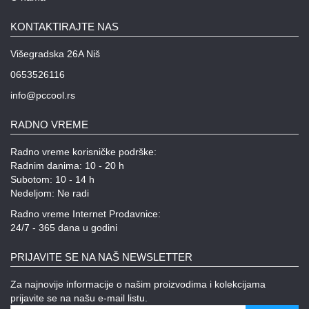
KONTAKTIRAJTE NAS
Višegradska 26A Niš
0653526116
info@pccool.rs
RADNO VREME
Radno vreme korisničke podrške:
Radnim danima: 10 - 20 h
Subotom: 10 - 14 h
Nedeljom: Ne radi
Radno vreme Internet Prodavnice:
24/7 - 365 dana u godini
PRIJAVITE SE NA NAŠ NEWSLETTER
Za najnovije informacije o našim proizvodima i kolekcijama
prijavite se na našu e-mail listu.