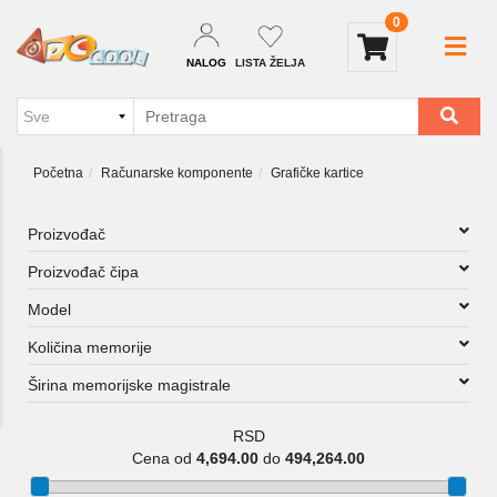
0
NALOG
LISTA ŽELJA
Početna
Računarske komponente
Grafičke kartice
Proizvođač
Proizvođač čipa
Model
Količina memorije
Širina memorijske magistrale
RSD
Cena od
4,694.00
do
494,264.00