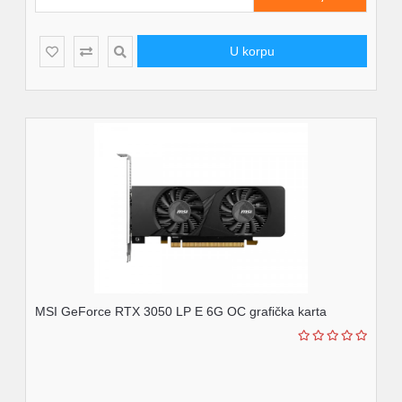
U korpu
MSI GeForce RTX 3050 LP E 6G OC grafička karta