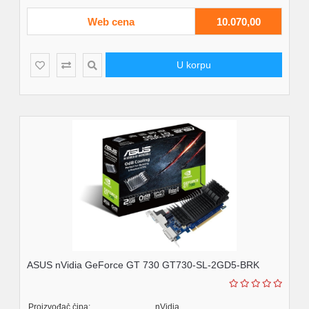
Web cena
10.070,00
U korpu
ASUS nVidia GeForce GT 730 GT730-SL-2GD5-BRK
Proizvođač čipa:
nVidia