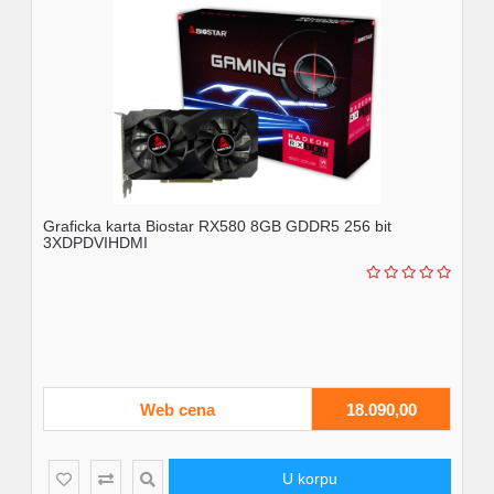
Graficka karta Biostar RX580 8GB GDDR5 256 bit
3XDPDVIHDMI
Web cena
18.090,00
U korpu