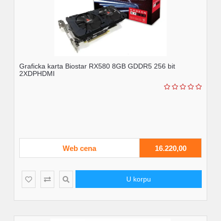
Graficka karta Biostar RX580 8GB GDDR5 256 bit
2XDPHDMI
Web cena
16.220,00
U korpu