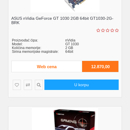
ASUS nVidia GeForce GT 1030 2GB 64bit GT1030-2G-
BRK
Proizvođač čipa:
nVidia
Model:
GT 1030
Količina memorije:
2 GB
Širina memorijske magistrale:
64bit
Web cena
12.870,00
U korpu