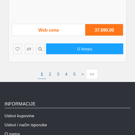
Web cena
37.690,00
U korpu
1
2
3
4
5
>
>>
INFORMACIJE
Uslovi kupovine
Uslovi i način isporuke
O nama