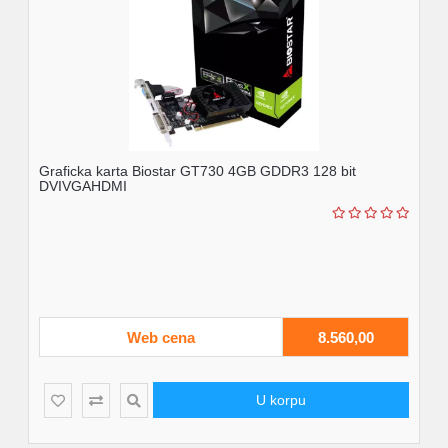
Graficka karta Biostar GT730 4GB GDDR3 128 bit
DVIVGAHDMI
Web cena
8.560,00
U korpu