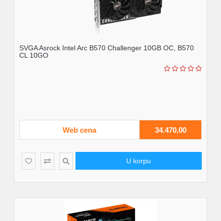
SVGA Asrock Intel Arc B570 Challenger 10GB OC, B570
CL 10GO
Web cena
34.470,00
U korpu