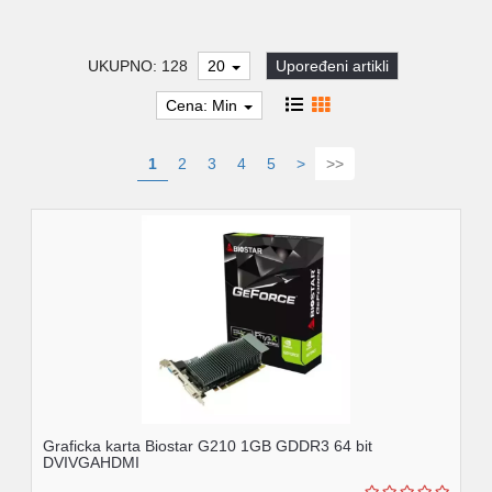
UKUPNO: 128
20
Upoređeni artikli
Cena: Min
1
2
3
4
5
>
>>
Graficka karta Biostar G210 1GB GDDR3 64 bit
DVIVGAHDMI