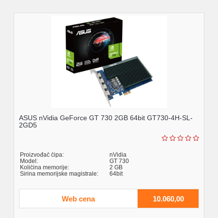
ASUS nVidia GeForce GT 730 2GB 64bit GT730-4H-SL-
2GD5
Proizvođač čipa:
nVidia
Model:
GT 730
Količina memorije:
2 GB
Širina memorijske magistrale:
64bit
Web cena
10.060,00