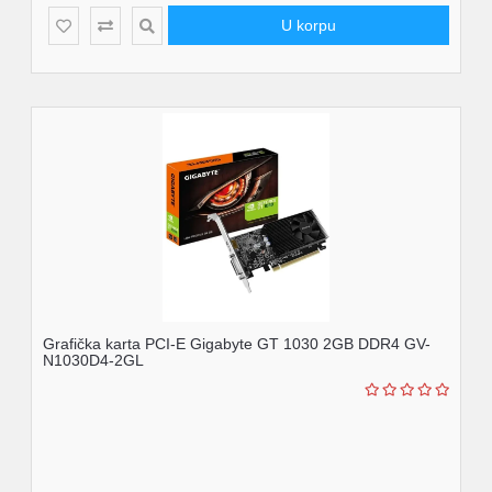
U korpu
Grafička karta PCI-E Gigabyte GT 1030 2GB DDR4 GV-
N1030D4-2GL