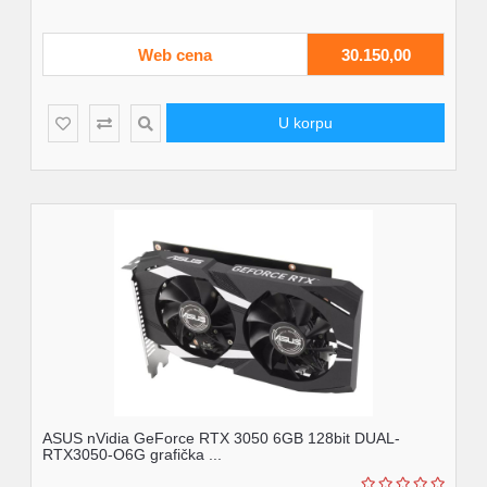
Web cena
30.150,00
U korpu
ASUS nVidia GeForce RTX 3050 6GB 128bit DUAL-
RTX3050-O6G grafička ...