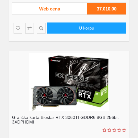
Web cena
37.010,00
U korpu
Grafička karta Biostar RTX 3060TI GDDR6 8GB 256bit
3XDPHDMI