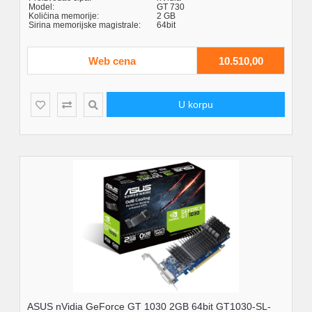
Model:
GT 730
Količina memorije:
2 GB
Širina memorijske magistrale:
64bit
Web cena
10.510,00
U korpu
ASUS nVidia GeForce GT 1030 2GB 64bit GT1030-SL-