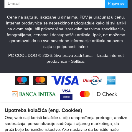
Prijavi se
Cene na sajtu su iskazane u dinarima, PDV je uračunat u cenu.
Internet prodavnica se neprekidno nadograđuje kako bi svi artikli
na ovom sajtu bili prikazani sa ispravnim nazivima specifikacija,
fotografijama, cenama i dostupnošću artikala. Ipak, ne možemo
garantovati da su sve navedene informacije artikala na ovom
sajtu u potpunosti tačne.
PC COOL DOO © 2026. Sva prava zadržana. -
Izrada internet
prodavnice
-
Selltico.
Upotreba kolačića (eng. Cookies)
Ovaj web sajt koristi kolačiće u cilju unapređenja pretrage, analize
saobraćaja, personalizacije sadržaja i ciljanog marketinga, da
pruži bolje korisničko iskustvo. Ako nastavite da koristite naše