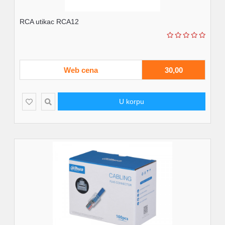
RCA utikac RCA12
Web cena
30,00
U korpu