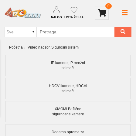
0
NALOG
LISTA ŽELJA
Početna
Video nadzor, Sigurosni sistemi
IP kamere, IP mrežni
snimači
HDCVI kamere, HDCVI
snimači
XIAOMI Bežične
sigurnosne kamere
Dodatna oprema za