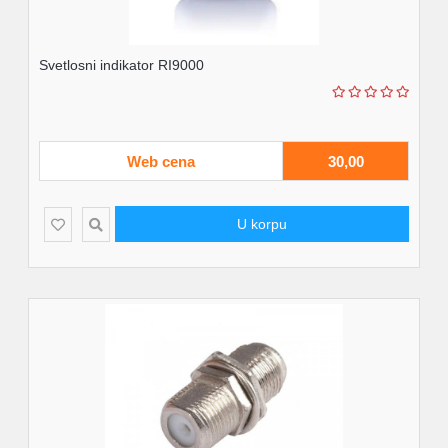
Svetlosni indikator RI9000
Web cena
30,00
U korpu