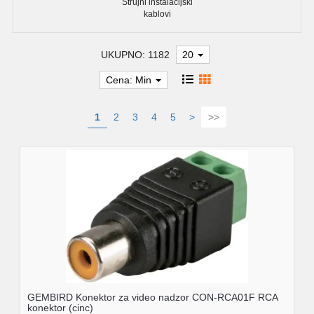
Strujni instalacijski
kablovi
UKUPNO: 1182
20
Cena: Min
1
2
3
4
5
>
>>
GEMBIRD Konektor za video nadzor CON-RCA01F RCA
konektor (cinc)