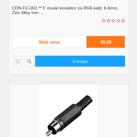
CON-FC-001 ** F muski konektor za RG6 kabl, 6.6mm,
Zinc Alloy min....
Web cena
30,00
U korpu