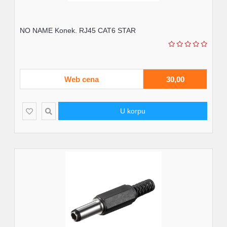
NO NAME Konek. RJ45 CAT6 STAR
Web cena
30,00
U korpu