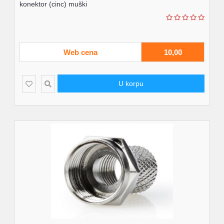
konektor (cinc) muški
Web cena
10,00
U korpu