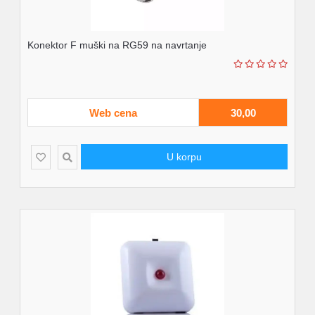
Konektor F muški na RG59 na navrtanje
Web cena
30,00
U korpu