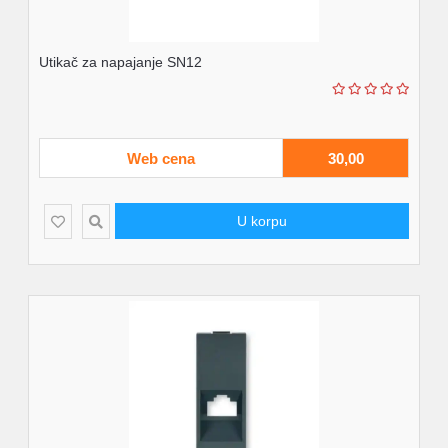
Utikač za napajanje SN12
Web cena
30,00
U korpu