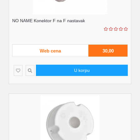
NO NAME Konektor F na F nastavak
Web cena
30,00
U korpu