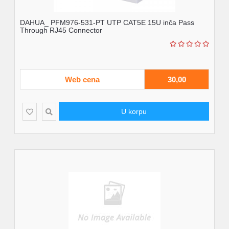
DAHUA_ PFM976-531-PT UTP CAT5E 15U inča Pass
Through RJ45 Connector
Web cena
30,00
U korpu