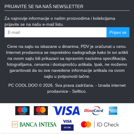
PRIJAVITE SE NA NAŠ NEWSLETTER
Za najnovije informacije o našim proizvodima i kolekcijama
prijavite se na našu e-mail listu.
Prijavi se
Cene na sajtu su iskazane u dinarima, PDV je uračunat u cenu.
Internet prodavnica se neprekidno nadograđuje kako bi svi artikli
na ovom sajtu bili prikazani sa ispravnim nazivima specifikacija,
fotografijama, cenama i dostupnošću artikala. Ipak, ne možemo
garantovati da su sve navedene informacije artikala na ovom
sajtu u potpunosti tačne.
PC COOL DOO © 2026. Sva prava zadržana. -
Izrada internet
prodavnice
-
Selltico.