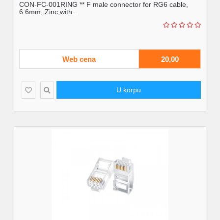
CON-FC-001RING ** F male connector for RG6 cable,
6.6mm, Zinc,with...
Web cena
20,00
U korpu