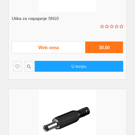
Utika za napajanje SN10
Web cena
30,00
U korpu