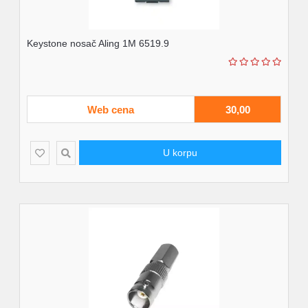
Keystone nosač Aling 1M 6519.9
Web cena
30,00
U korpu