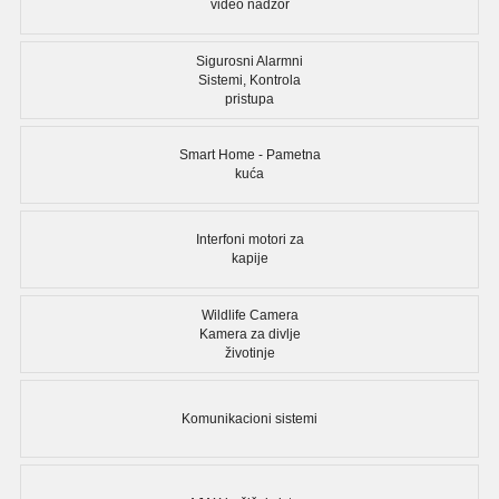
video nadzor
Sigurosni Alarmni
Sistemi, Kontrola
pristupa
Smart Home - Pametna
kuća
Interfoni motori za
kapije
Wildlife Camera
Kamera za divlje
životinje
Komunikacioni sistemi