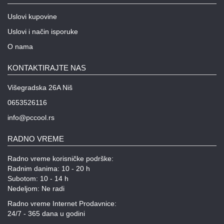
Uslovi kupovine
Uslovi i način isporuke
O nama
KONTAKTIRAJTE NAS
Višegradska 26A Niš
0653526116
info@pccool.rs
RADNO VREME
Radno vreme korisničke podrške:
Radnim danima: 10 - 20 h
Subotom: 10 - 14 h
Nedeljom: Ne radi
Radno vreme Internet Prodavnice:
24/7 - 365 dana u godini