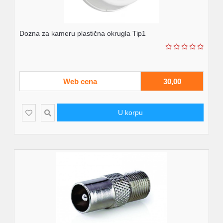
Dozna za kameru plastična okrugla Tip1
Web cena
30,00
U korpu