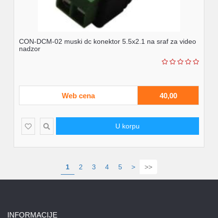
CON-DCM-02 muski dc konektor 5.5x2.1 na sraf za video
nadzor
Web cena
40,00
U korpu
1
2
3
4
5
>
>>
INFORMACIJE