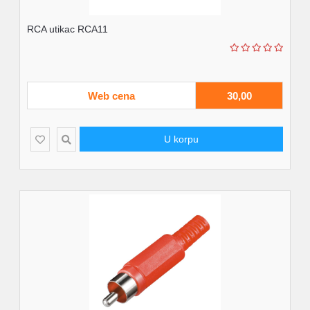
RCA utikac RCA11
Web cena
30,00
U korpu