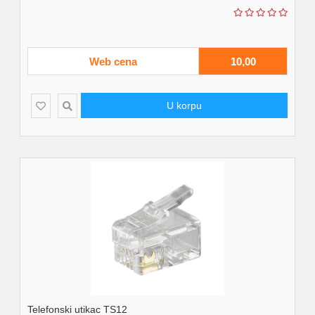
Web cena
10,00
U korpu
Telefonski utikac TS12