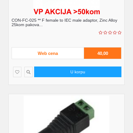
CON-FC-025 ** F female to IEC male adaptor, Zinc Alloy
25kom pakova...
Web cena
40,00
U korpu