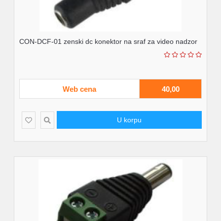
CON-DCF-01 zenski dc konektor na sraf za video nadzor
Web cena
40,00
U korpu