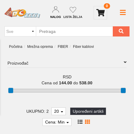
0
NALOG
LISTA ŽELJA
Početna
Mrežna oprema
FIBER
Fiber kablovi
Proizvođač
RSD
Cena od
144.00
do
538.00
UKUPNO: 2
20
Upoređeni artikli
Cena: Min