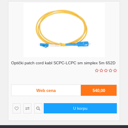
Optički patch cord kabl SCPC-LCPC sm simplex 5m 652D
Web cena
540,00
U korpu