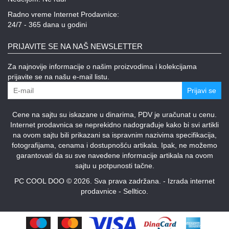
Radno vreme Internet Prodavnice:
24/7 - 365 dana u godini
PRIJAVITE SE NA NAŠ NEWSLETTER
Za najnovije informacije o našim proizvodima i kolekcijama
prijavite se na našu e-mail listu.
Prijavi se
Cene na sajtu su iskazane u dinarima, PDV je uračunat u cenu.
Internet prodavnica se neprekidno nadograđuje kako bi svi artikli
na ovom sajtu bili prikazani sa ispravnim nazivima specifikacija,
fotografijama, cenama i dostupnošću artikala. Ipak, ne možemo
garantovati da su sve navedene informacije artikala na ovom
sajtu u potpunosti tačne.
PC COOL DOO © 2026. Sva prava zadržana. -
Izrada internet
prodavnice
-
Selltico.