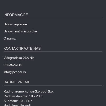
INFORMACIJE
Uslovi kupovine
Uslovi i način isporuke
O nama
KONTAKTIRAJTE NAS
Višegradska 26A Niš
0653526116
info@pccool.rs
RADNO VREME
Radno vreme korisničke podrške:
Radnim danima: 10 - 20 h
Subotom: 10 - 14 h
Nedeljom: Ne radi