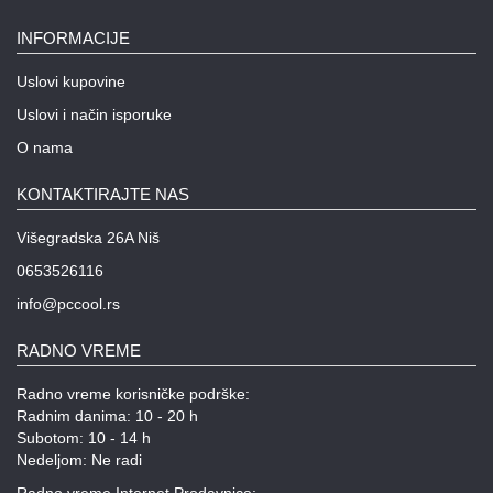
INFORMACIJE
Uslovi kupovine
Uslovi i način isporuke
O nama
KONTAKTIRAJTE NAS
Višegradska 26A Niš
0653526116
info@pccool.rs
RADNO VREME
Radno vreme korisničke podrške:
Radnim danima: 10 - 20 h
Subotom: 10 - 14 h
Nedeljom: Ne radi