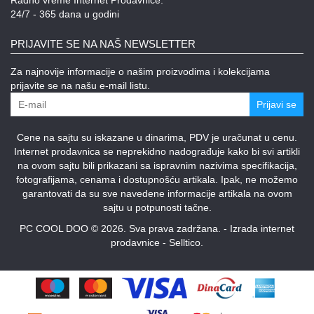
Radno vreme Internet Prodavnice:
24/7 - 365 dana u godini
PRIJAVITE SE NA NAŠ NEWSLETTER
Za najnovije informacije o našim proizvodima i kolekcijama
prijavite se na našu e-mail listu.
Prijavi se
Cene na sajtu su iskazane u dinarima, PDV je uračunat u cenu.
Internet prodavnica se neprekidno nadograđuje kako bi svi artikli
na ovom sajtu bili prikazani sa ispravnim nazivima specifikacija,
fotografijama, cenama i dostupnošću artikala. Ipak, ne možemo
garantovati da su sve navedene informacije artikala na ovom
sajtu u potpunosti tačne.
PC COOL DOO © 2026. Sva prava zadržana. -
Izrada internet
prodavnice
-
Selltico.