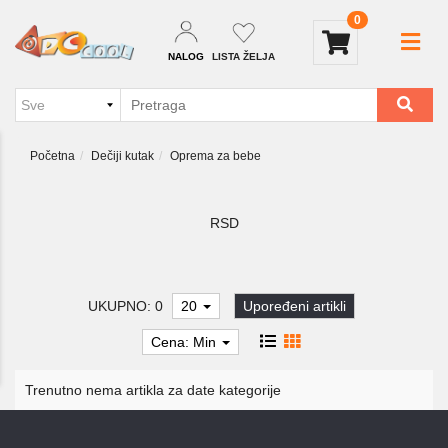
0
NALOG
LISTA ŽELJA
Početna
Dečiji kutak
Oprema za bebe
RSD
UKUPNO: 0
20
Upoređeni artikli
Cena: Min
Trenutno nema artikla za date kategorije