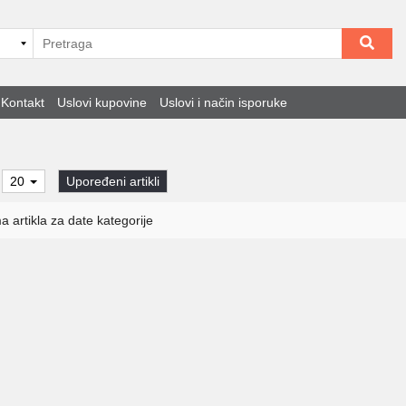
Kontakt
Uslovi kupovine
Uslovi i način isporuke
20
Upoređeni artikli
 artikla za date kategorije