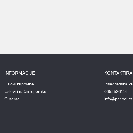
INFORMACIJE
KONTAKTIRA
Uslovi kupovine
Višegradska 26
Uslovi i način isporuke
0653526116
O nama
info@pccool.rs