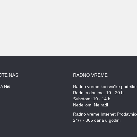
JTE NAS
RADNO VREME
A Niš
Radno vreme korisničke podrške
Radnim danima: 10 - 20 h
Subotom: 10 - 14 h
Nedeljom: Ne radi
Radno vreme Internet Prodavnic
24/7 - 365 dana u godini