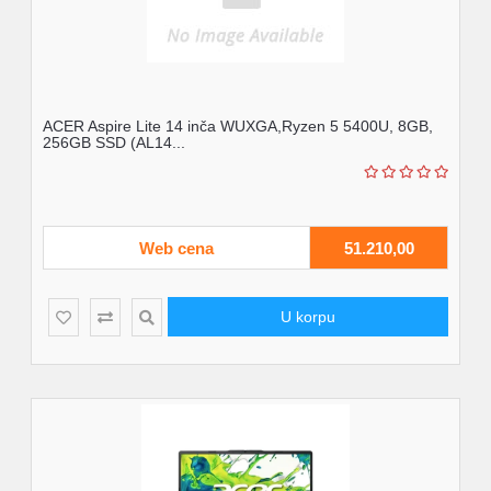
ACER Aspire Lite 14 inča WUXGA,Ryzen 5 5400U, 8GB,
256GB SSD (AL14...
Web cena
51.210,00
U korpu