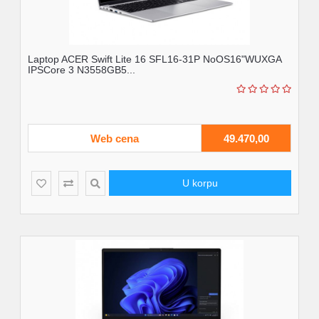
Laptop ACER Swift Lite 16 SFL16-31P NoOS16"WUXGA
IPSCore 3 N3558GB5...
Web cena
49.470,00
U korpu