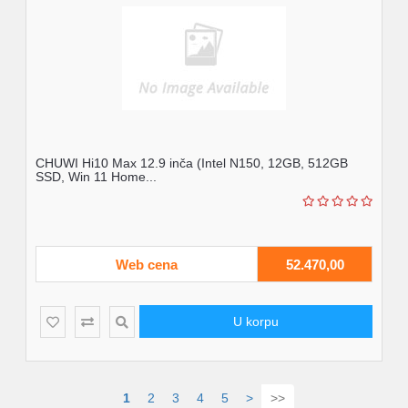
CHUWI Hi10 Max 12.9 inča (Intel N150, 12GB, 512GB
SSD, Win 11 Home...
Web cena
52.470,00
U korpu
1
2
3
4
5
>
>>