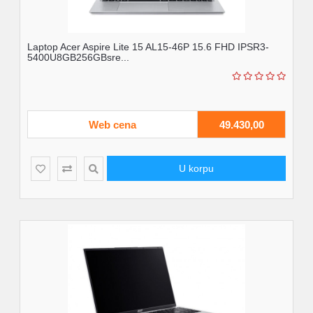
Laptop Acer Aspire Lite 15 AL15-46P 15.6 FHD IPSR3-
5400U8GB256GBsre...
Web cena
49.430,00
U korpu