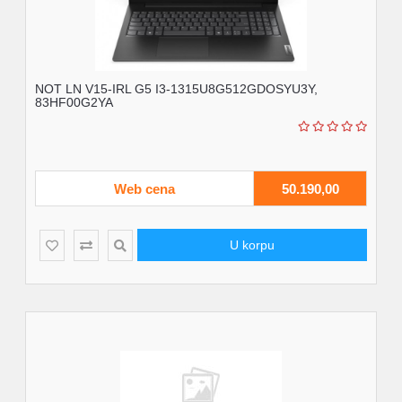
NOT LN V15-IRL G5 I3-1315U8G512GDOSYU3Y,
83HF00G2YA
Web cena
50.190,00
U korpu