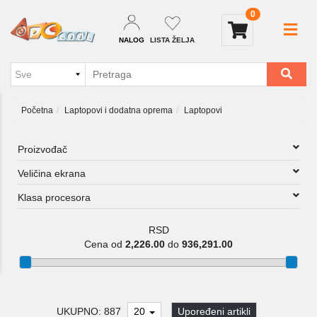
0
NALOG
LISTA ŽELJA
Početna
Laptopovi i dodatna oprema
Laptopovi
Proizvođač
Veličina ekrana
Klasa procesora
RSD
Cena od
2,226.00
do
936,291.00
UKUPNO: 887
20
Upoređeni artikli