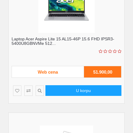
Laptop Acer Aspire Lite 15 AL15-46P 15.6 FHD IPSR3-
5400U8GBNVMe 512...
Web cena
51.900,00
U korpu