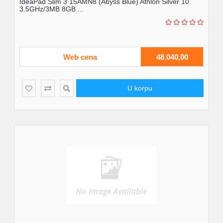
IdeaPad Slim 3 15AMN8 (Abyss Blue) Athlon Silver 10
3.5GHz/3MB 8GB ...
Web cena
48.040,00
U korpu