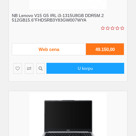
NB Lenovo V15 G5 IRL i3-1315U8GB DDR5M.2
512GB15.6"FHDSRB3Y83GW007WYA
Web cena
49.150,00
U korpu