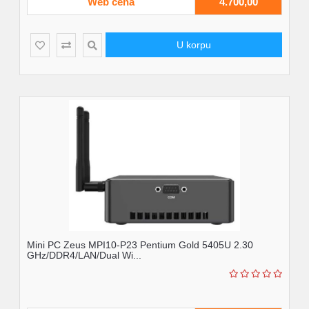
Web cena
4.700,00
U korpu
Mini PC Zeus MPI10-P23 Pentium Gold 5405U 2.30
GHz/DDR4/LAN/Dual Wi...