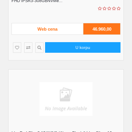
FHD IPSR3-308GBNVMe...
Web cena
46.960,00
U korpu