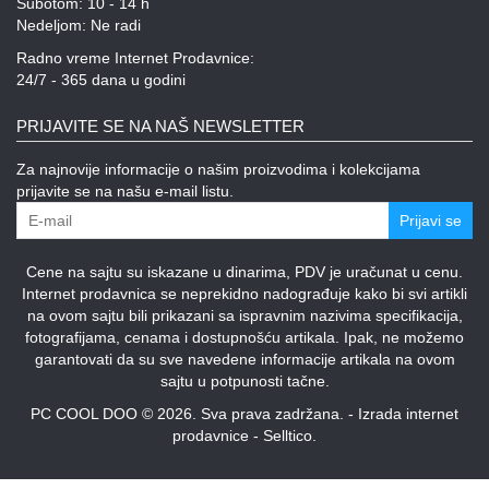
Subotom: 10 - 14 h
Nedeljom: Ne radi
Radno vreme Internet Prodavnice:
24/7 - 365 dana u godini
PRIJAVITE SE NA NAŠ NEWSLETTER
Za najnovije informacije o našim proizvodima i kolekcijama
prijavite se na našu e-mail listu.
Prijavi se
Cene na sajtu su iskazane u dinarima, PDV je uračunat u cenu.
Internet prodavnica se neprekidno nadograđuje kako bi svi artikli
na ovom sajtu bili prikazani sa ispravnim nazivima specifikacija,
fotografijama, cenama i dostupnošću artikala. Ipak, ne možemo
garantovati da su sve navedene informacije artikala na ovom
sajtu u potpunosti tačne.
PC COOL DOO © 2026. Sva prava zadržana. -
Izrada internet
prodavnice
-
Selltico.