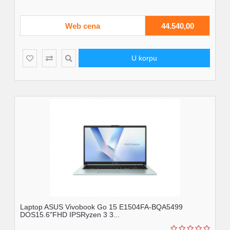
Web cena
44.540,00
U korpu
Laptop ASUS Vivobook Go 15 E1504FA-BQA5499
DOS15.6"FHD IPSRyzen 3 3...