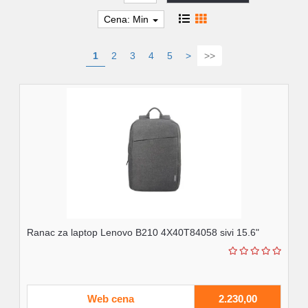
Cena: Min
1
2
3
4
5
>
>>
Ranac za laptop Lenovo B210 4X40T84058 sivi 15.6"
Web cena
2.230,00