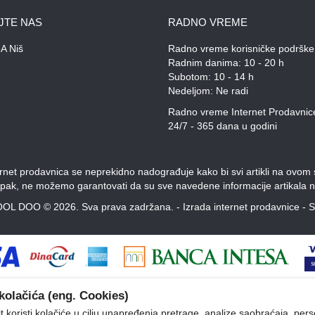
JTE NAS
RADNO VREME
A Niš
Radno vreme korisničke podrške
Radnim danima: 10 - 20 h
Subotom: 10 - 14 h
Nedeljom: Ne radi
Radno vreme Internet Prodavnic
24/7 - 365 dana u godini
et prodavnica se neprekidno nadograđuje kako bi svi artikli na ovom saj
Ipak, ne možemo garantovati da su sve navedene informacije artikala n
OL DOO © 2026. Sva prava zadržana. -
Izrada internet prodavnice
-
S
kolačića (eng. Cookies)
 koristi kolačiće u cilju unapređenja pretrage, analize saobraćaja, pers