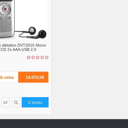
ps diktafon DVT2015 Mono
CD 2x AAA,USB 2.0
b cena
14.070,00
U korpu