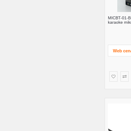
MICBT-01-B
karaoke mik
3W, LED, ...
Web cen