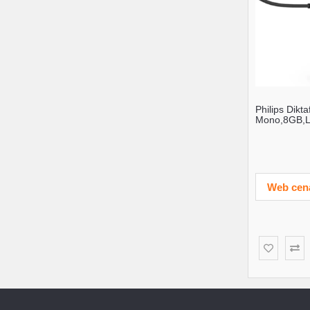
Philips Dik
Mono,8GB,
AAA,siva,U
Web cen