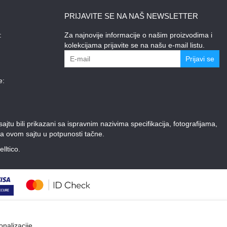
PRIJAVITE SE NA NAŠ NEWSLETTER
:
Za najnovije informacije o našim proizvodima i
kolekcijama prijavite se na našu e-mail listu.
Prijavi se
e:
tu bili prikazani sa ispravnim nazivima specifikacija, fotografijama,
a ovom sajtu u potpunosti tačne.
elltico.
onalizacije