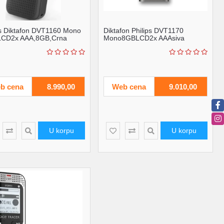
ps Diktafon DVT1160 Mono
Diktafon Philips DVT1170
LCD2x AAA,8GB,Crna
Mono8GBLCD2x AAAsiva
b cena
8.990,00
Web cena
9.010,00
U korpu
U korpu