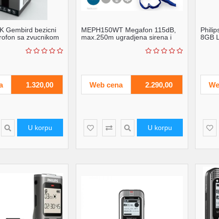
K Gembird bezicni
MEPH150WT Megafon 115dB,
Phili
rofon sa zvucnikom
max.250m ugradjena sirena i
8GB 
funkcija snima...
a
1.320,00
Web cena
2.290,00
We
U korpu
U korpu