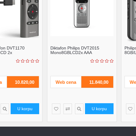
tafon DVT1170
Diktafon Philips DVT2015
Phili
LCD 2x
Mono8GBLCD2x AAA
8GB/L
SP C,USB 2.0
a
10.820,00
Web cena
11.840,00
We
U korpu
U korpu