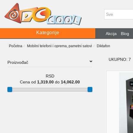
Kategorije
Akcija
Blog
Početna
Mobilni telefoni i oprema, pametni satovi
Diktafon
UKUPNO: 7
Proizvođač
RSD
Cena od
1,319.00
do
14,062.00