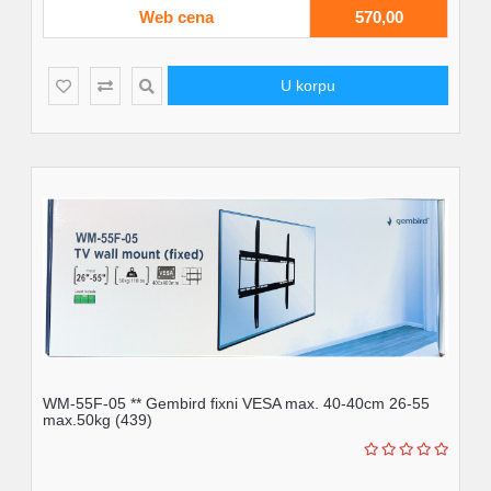
Web cena
570,00
U korpu
WM-55F-05 ** Gembird fixni VESA max. 40-40cm 26-55
max.50kg (439)