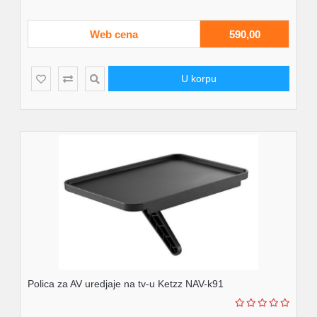
Web cena
590,00
U korpu
Polica za AV uredjaje na tv-u Ketzz NAV-k91