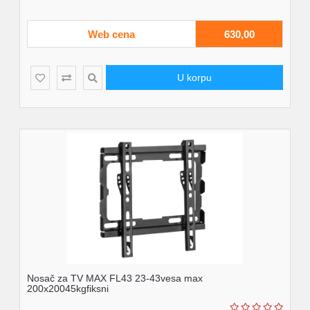
Web cena
630,00
U korpu
Nosač za TV MAX FL43 23-43vesa max
200x20045kgfiksni