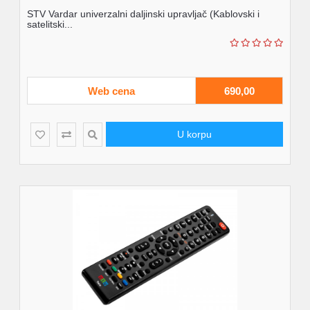
STV Vardar univerzalni daljinski upravljač (Kablovski i
satelitski...
Web cena
690,00
U korpu