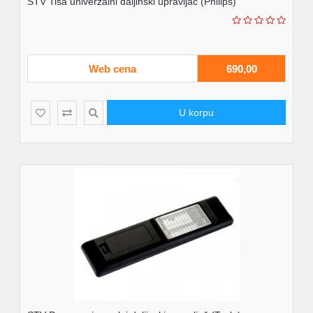
STV Tisa univerzalni daljinski upravljač (Philips)
Web cena
690,00
U korpu