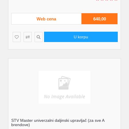
Web cena
640,00
U korpu
STV Master univerzalni daljinski upravljač (za sve A
brendove)