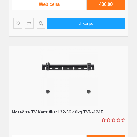
Web cena
400,00
U korpu
Nosač za TV Kettz fiksni 32-56 40kg TVN-424F