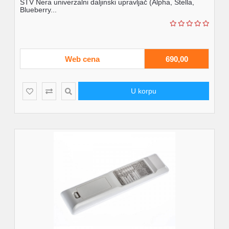
STV Nera univerzalni daljinski upravljač (Alpha, Stella,
Blueberry...
Web cena
690,00
U korpu