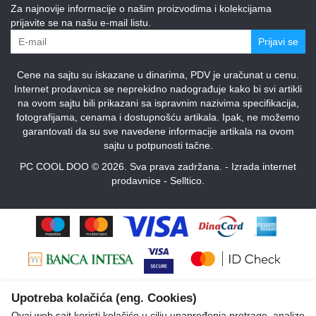
Za najnovije informacije o našim proizvodima i kolekcijama
prijavite se na našu e-mail listu.
Prijavi se
Cene na sajtu su iskazane u dinarima, PDV je uračunat u cenu.
Internet prodavnica se neprekidno nadograđuje kako bi svi artikli
na ovom sajtu bili prikazani sa ispravnim nazivima specifikacija,
fotografijama, cenama i dostupnošću artikala. Ipak, ne možemo
garantovati da su sve navedene informacije artikala na ovom
sajtu u potpunosti tačne.
PC COOL DOO © 2026. Sva prava zadržana. -
Izrada internet
prodavnice
-
Selltico.
Upotreba kolačića (eng. Cookies)
Ovaj web sajt koristi kolačiće u cilju unapređenja pretrage, analize