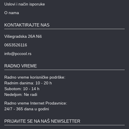
Uslovi i način isporuke
O nama
KONTAKTIRAJTE NAS
Višegradska 26A Niš
0653526116
info@pccool.rs
RADNO VREME
Radno vreme korisničke podrške:
Radnim danima: 10 - 20 h
Subotom: 10 - 14 h
Nedeljom: Ne radi
Radno vreme Internet Prodavnice:
24/7 - 365 dana u godini
PRIJAVITE SE NA NAŠ NEWSLETTER