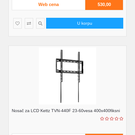
Web cena
530,00
U korpu
Nosač za LCD Kettz TVN-440F 23-60vesa 400x400fiksni