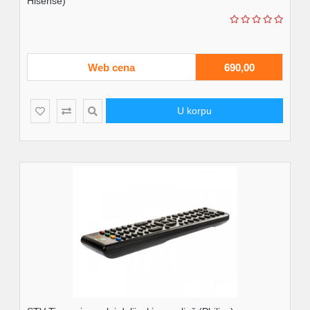
Hisense)
Web cena
690,00
U korpu