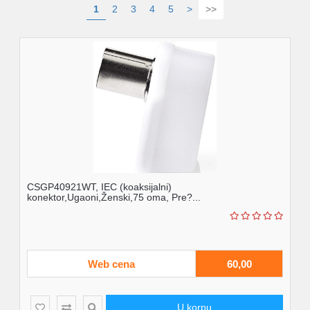
1
2
3
4
5
>
>>
CSGP40921WT, IEC (koaksijalni)
konektor,Ugaoni,Ženski,75 oma, Pre?...
Web cena
60,00
U korpu