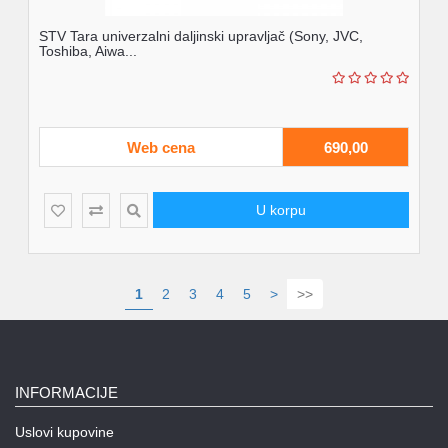
STV Tara univerzalni daljinski upravljač (Sony, JVC,
Toshiba, Aiwa...
Web cena
690,00
U korpu
1
2
3
4
5
>
>>
INFORMACIJE
Uslovi kupovine