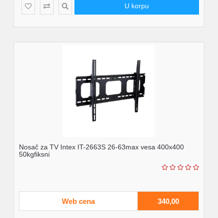
U korpu
Nosač za TV Intex IT-2663S 26-63max vesa 400x400
50kgfiksni
Web cena
340,00