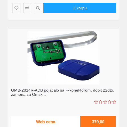
U korpu
GMB-2814R-ADB pojacalo sa F-konektorom, dobit 22dBi,
zamena za Omsk...
Web cena
370,00