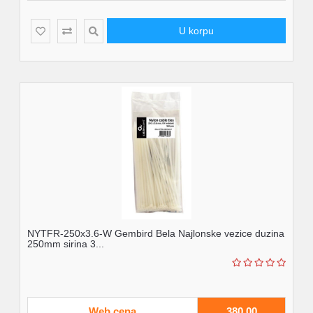
U korpu
NYTFR-250x3.6-W Gembird Bela Najlonske vezice duzina
250mm sirina 3...
Web cena
380,00