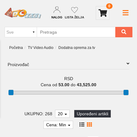
0
NALOG
LISTA ŽELJA
Početna
TV Video Audio
Dodatna oprema za tv
Proizvođač
RSD
Cena od
53.00
do
43,525.00
UKUPNO: 268
20
Upoređeni artikli
Cena: Min