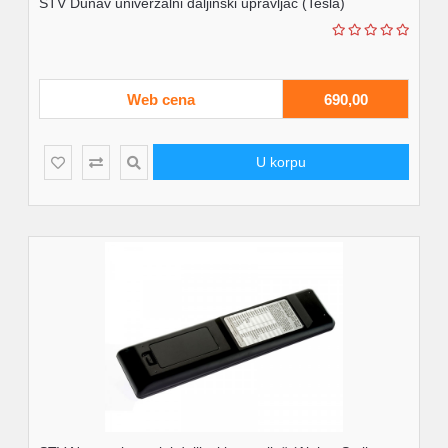
STV Dunav univerzalni daljinski upravljač (Tesla)
Web cena
690,00
U korpu