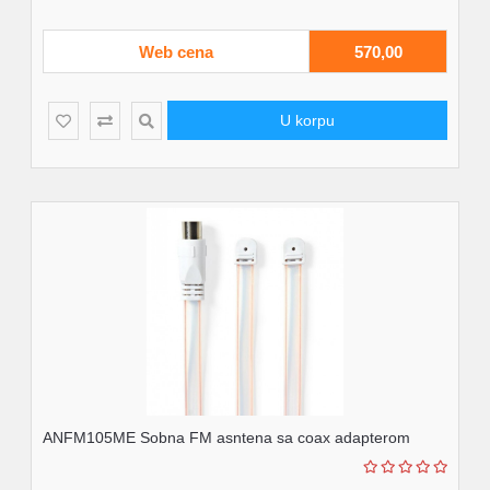
Web cena
570,00
U korpu
ANFM105ME Sobna FM asntena sa coax adapterom