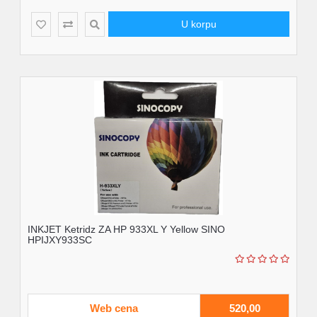
U korpu
INKJET Ketridz ZA HP 933XL Y Yellow SINO
HPIJXY933SC
Web cena
520,00