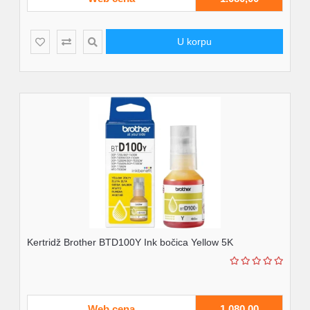
U korpu
Kertridž Brother BTD100Y Ink bočica Yellow 5K
Web cena
1.080,00