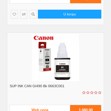
U korpu
SUP INK CAN GI490 Bk 0663C001
Web cena
1.080,00