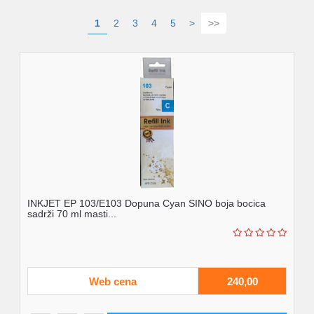
1
2
3
4
5
>
>>
INKJET EP 103/E103 Dopuna Cyan SINO boja bocica
sadrži 70 ml masti...
Web cena
240,00