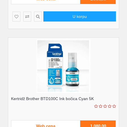
U korpu
Kertridž Brother BTD100C Ink bočica Cyan 5K
Web cena
1.080,00