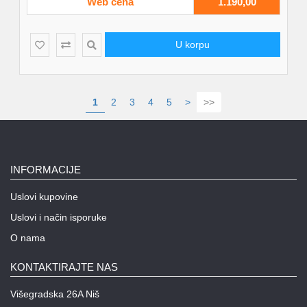
Web cena
1.190,00
U korpu
1
2
3
4
5
>
>>
INFORMACIJE
Uslovi kupovine
Uslovi i način isporuke
O nama
KONTAKTIRAJTE NAS
Višegradska 26A Niš