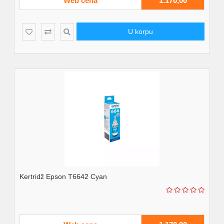
Web cena
1.170,00
U korpu
Kertridž Epson T6642 Cyan