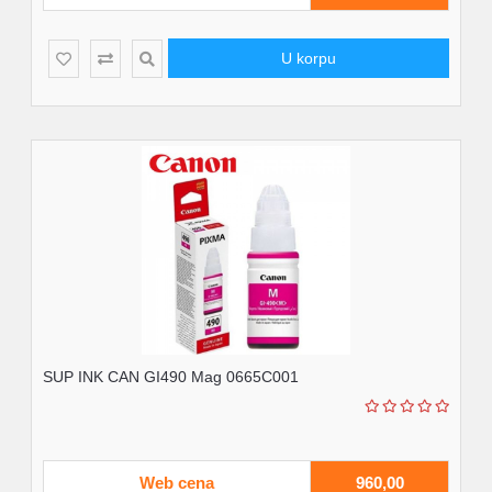
U korpu
SUP INK CAN GI490 Mag 0665C001
Web cena
960,00