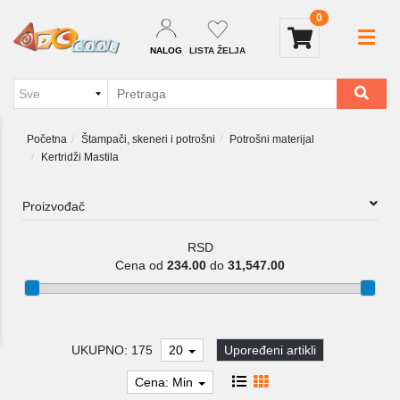
0
NALOG
LISTA ŽELJA
Početna
Štampači, skeneri i potrošni
Potrošni materijal
Kertridži Mastila
Proizvođač
RSD
Cena od
234.00
do
31,547.00
UKUPNO: 175
20
Upoređeni artikli
Cena: Min