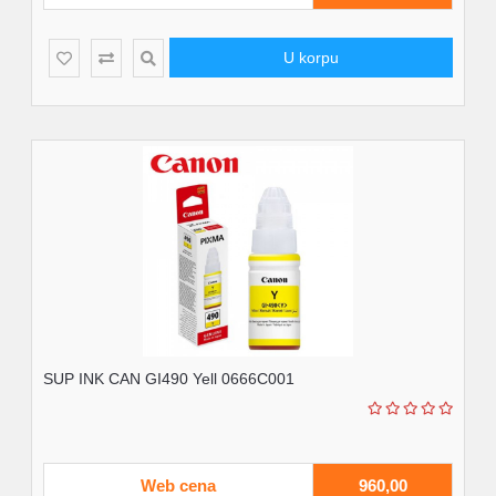
U korpu
SUP INK CAN GI490 Yell 0666C001
Web cena
960,00