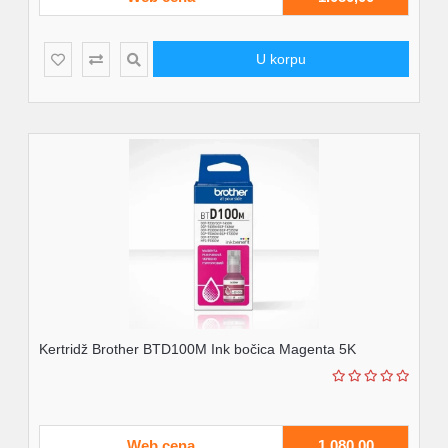
U korpu
Kertridž Brother BTD100M Ink bočica Magenta 5K
Web cena
1.080,00