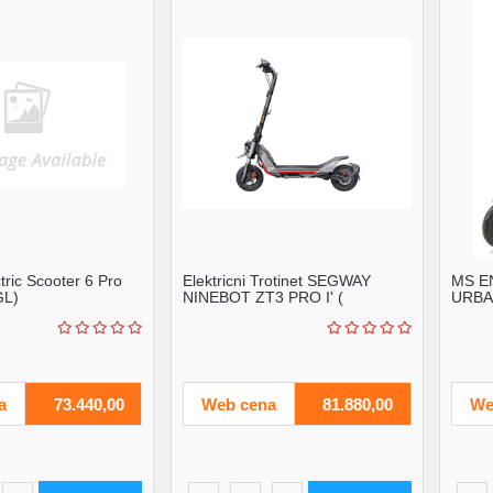
ric Scooter 6 Pro
Elektricni Trotinet SEGWAY
MS E
L)
NINEBOT ZT3 PRO I' (
URBA
'AA.05.18.01.0006' )
a
73.440,00
Web cena
81.880,00
We