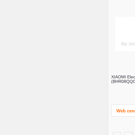
XIAOMI Elect
(BHR08QQG
Web cen