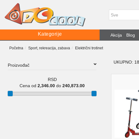
Kategorije
Akcija
Blog
Početna
Sport, rekreacija, zabava
Električni trotinet
UKUPNO: 1
Proizvođač
RSD
Cena od
2,346.00
do
240,873.00