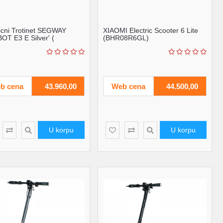
ricni Trotinet SEGWAY
XIAOMI Electric Scooter 6 Lite
OT E3 E Silver' (
(BHR08R6GL)
5.19.01.0003...
b cena
43.960,00
Web cena
44.500,00
U korpu
U korpu