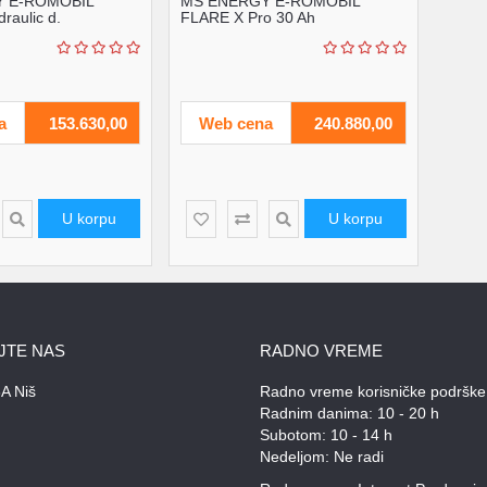
 E-ROMOBIL
MS ENERGY E-ROMOBIL
raulic d.
FLARE X Pro 30 Ah
a
153.630,00
Web cena
240.880,00
U korpu
U korpu
JTE NAS
RADNO VREME
A Niš
Radno vreme korisničke podrške
Radnim danima: 10 - 20 h
Subotom: 10 - 14 h
Nedeljom: Ne radi