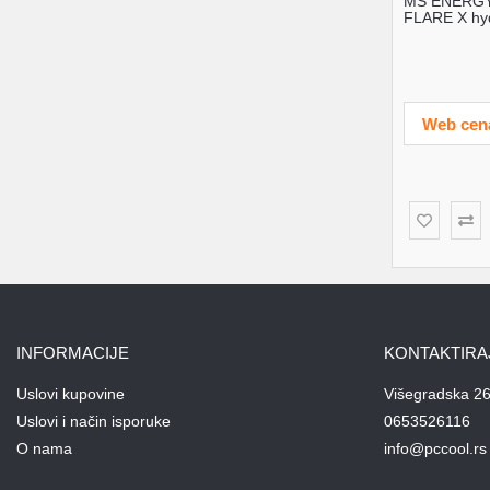
MS ENERGY
FLARE X hyd
Web cen
INFORMACIJE
KONTAKTIRA
Uslovi kupovine
Višegradska 26
Uslovi i način isporuke
0653526116
O nama
info@pccool.rs