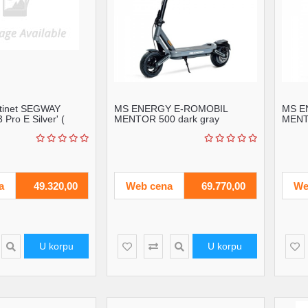
rotinet SEGWAY
MS ENERGY E-ROMOBIL
MS E
Pro E Silver' (
MENTOR 500 dark gray
MENT
....
a
49.320,00
Web cena
69.770,00
We
U korpu
U korpu