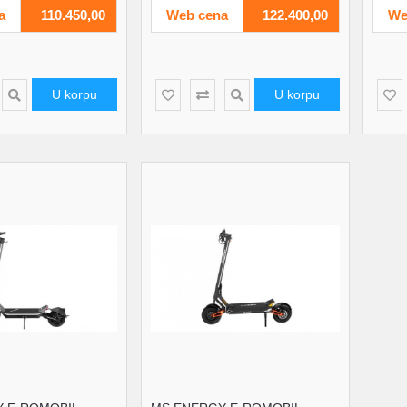
a
110.450,00
Web cena
122.400,00
We
U korpu
U korpu