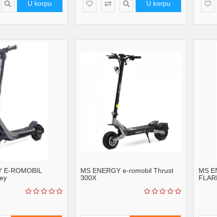
U korpu
U korpu
 E-ROMOBIL
MS ENERGY e-romobil Thrust
MS E
ey
300X
FLAR