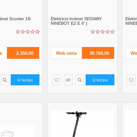
otinet Scooter 18-
Elektricni trotinet SEGWAY
Elekt
NINEBOT E2 E II' (
NINEB
'AA.05.14.01.0004' )
'AA.0
a
2.350,00
Web cena
30.760,00
We
U korpu
U korpu