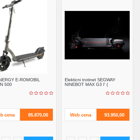
NERGY E-ROMOBIL
Elekticni trotinet SEGWAY
N 500
NINEBOT MAX G3 I' (
'AA.05.16.01.0007' )
b cena
85.870,00
Web cena
93.950,00