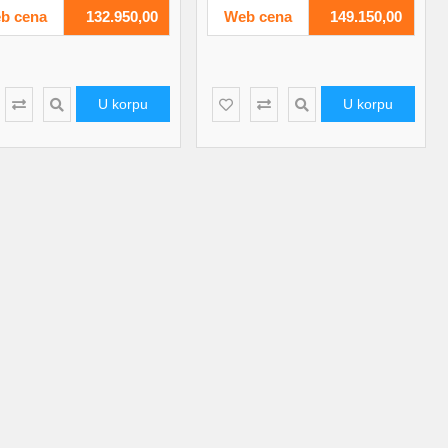
b cena
132.950,00
Web cena
149.150,00
U korpu
U korpu