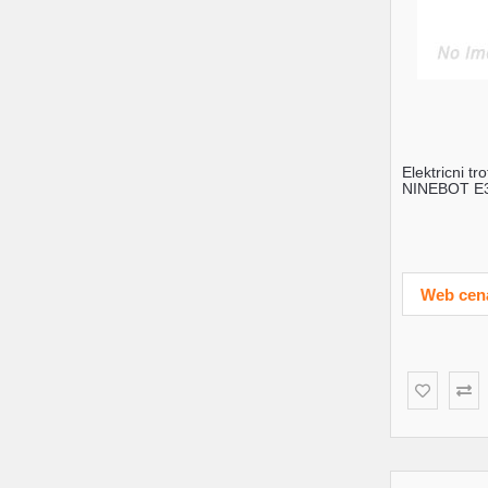
Elektricni t
NINEBOT E3 
'AA.05.19.02
Web cen