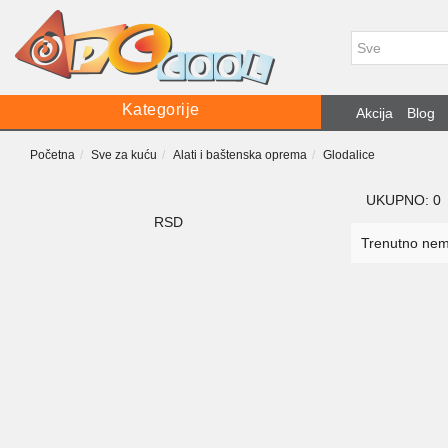
Kategorije
Akcija
Blog
Početna
Sve za kuću
Alati i baštenska oprema
Glodalice
UKUPNO: 0
RSD
Trenutno nema