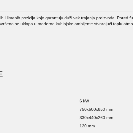
ih i limenih pozicija koje garantuju duži vek trajanja proizvoda. Pored 
avršeno se uklapa u moderne kuhinjske ambijente stvarajući toplu atmo
E
6 kW
750x600x850 mm
330x440x260 mm
120 mm