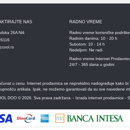
AKTIRAJTE NAS
RADNO VREME
adska 26A Niš
Radno vreme korisničke podrške
Radnim danima: 10 - 20 h
26116
Subotom: 10 - 14 h
ccool.rs
Nedeljom: Ne radi
Radno vreme Internet Prodavnic
24/7 - 365 dana u godini
unat u cenu. Internet prodavnica se neprekidno nadograđuje kako bi svi
stupnošću artikala. Ipak, ne možemo garantovati da su sve navedene inf
OL DOO © 2026. Sva prava zadržana. -
Izrada internet prodavnice
-
S