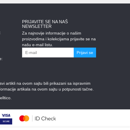
PRIJAVITE SE NA NAŠ
NEWSLETTER
:
Za najnovije informacije o našim
proizvodima i kolekcijama prijavite se na
našu e-mail listu.
Prijavi se
e:
 artikli na ovom sajtu bili prikazani sa ispravnim
ormacije artikala na ovom sajtu u potpunosti tačne.
elltico.