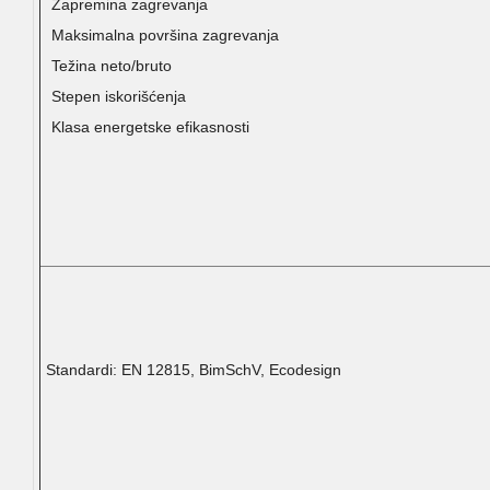
Zapremina zagrevanja
Maksimalna površina zagrevanja
Težina neto/bruto
Stepen iskorišćenja
Klasa energetske efikasnosti
Standardi: EN 12815, BimSchV, Ecodesign