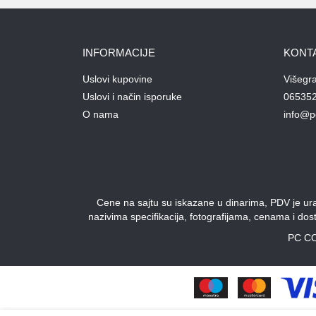
INFORMACIJE
KONT
Uslovi kupovine
Višegr
Uslovi i način isporuke
06535
O nama
info@p
Cene na sajtu su iskazane u dinarima, PDV je urač
nazivima specifikacija, fotografijama, cenama i do
PC CO