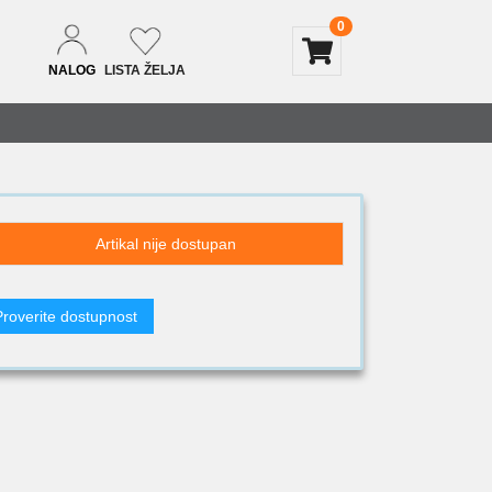
0
NALOG
LISTA ŽELJA
Artikal nije dostupan
Proverite dostupnost