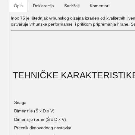
Opis
Deklaracija
Sadržaji
Komentari
Inox 75 je štednjak vrhunskog dizajna izrađen od kvalitetnih liven
ostvaruje vrhunske performanse i prilikom pripremanja hrane. S
TEHNIČKE KARAKTERISTIK
Snaga
Dimenzije (Š x D x V)
Dimenzije rerne (Š x D x V)
Precnik dimovodnog nastavka