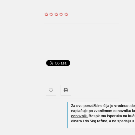
Za sve porudžbine čija je vrednost d
naplaćuje po zvaničnom cenovniku ku
cenovnik.
Besplatna isporuka na kućn
dinara i do 5kg težine, a ne spadaju u