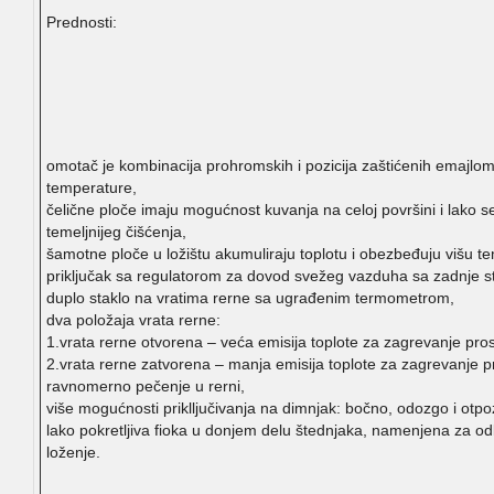
Prednosti:
omotač je kombinacija prohromskih i pozicija zaštićenih emajlo
temperature,
čelične ploče imaju mogućnost kuvanja na celoj površini i lako s
temeljnijeg čišćenja,
šamotne ploče u ložištu akumuliraju toplotu i obezbeđuju višu te
priključak sa regulatorom za dovod svežeg vazduha sa zadnje s
duplo staklo na vratima rerne sa ugrađenim termometrom,
dva položaja vrata rerne:
1.vrata rerne otvorena – veća emisija toplote za zagrevanje pros
2.vrata rerne zatvorena – manja emisija toplote za zagrevanje pr
ravnomerno pečenje u rerni,
više mogućnosti priklljučivanja na dimnjak: bočno, odozgo i otpo
lako pokretljiva fioka u donjem delu štednjaka, namenjena za od
loženje.