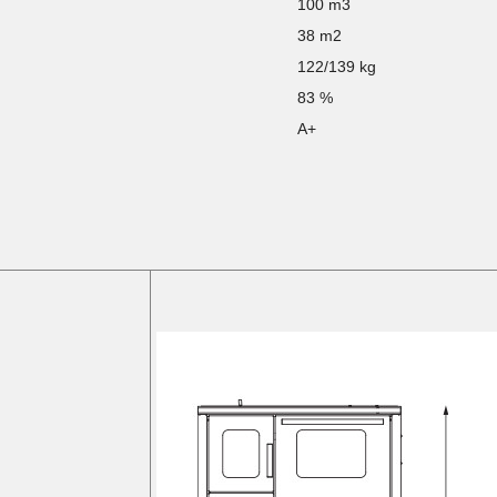
100 m3
38 m2
122/139 kg
83 %
A+