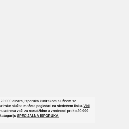
o 20.000 dinara, isporuka kurirskom službom se
rirske službe možete pogledati na sledećem linku.
Vidi
u adresu važi za narudžbine u vrednosti preko 20.000
 kategoriju
SPECIJALNA ISPORUKA.