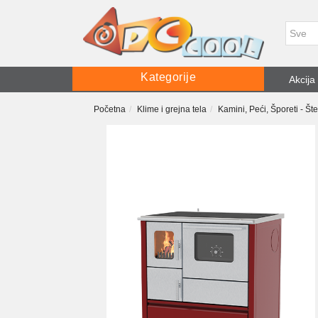
Kategorije
Akcija
Početna
Klime i grejna tela
Kamini, Peći, Šporeti - Št