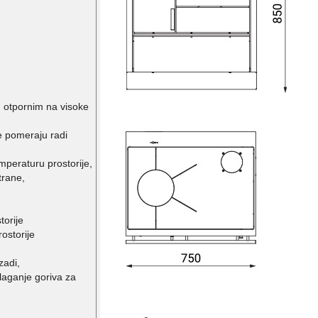
m otpornim na visoke
e pomeraju radi
mperaturu prostorije,
trane,
torije
ostorije
zadi,
laganje goriva za