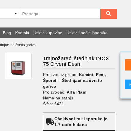
Blog
Kontakt
Uslovi kupovine
Uslovi i način isporuke
ednjaci na čvrsto gorivo
Trajnožareći štednjak INOX
75 Crveni Desni
Proizvod iz grupe:
Kamini, Peći,
Šporeti - Štednjaci na čvrsto
gorivo
Proizvođač:
Alfa Plam
Nema na stanju
Šifra: 6421
Očekivani rok isporuke je
1-7 radnih dana