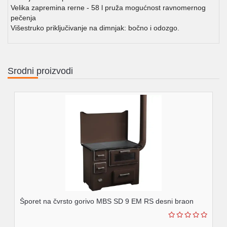
Velika zapremina rerne - 58 l pruža mogućnost ravnomernog
pečenja
Višestruko priključivanje na dimnjak: bočno i odozgo.
Srodni proizvodi
Šporet na čvrsto gorivo MBS SD 9 EM RS desni braon