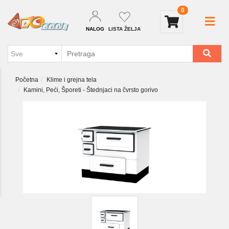
0
NALOG
LISTA ŽELJA
Početna
Klime i grejna tela
Kamini, Peći, Šporeti - Štednjaci na čvrsto gorivo