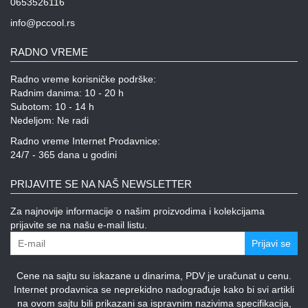
0653526116
info@pccool.rs
RADNO VREME
Radno vreme korisničke podrške:
Radnim danima: 10 - 20 h
Subotom: 10 - 14 h
Nedeljom: Ne radi
Radno vreme Internet Prodavnice:
24/7 - 365 dana u godini
PRIJAVITE SE NA NAŠ NEWSLETTER
Za najnovije informacije o našim proizvodima i kolekcijama
prijavite se na našu e-mail listu.
Prijavi se
Cene na sajtu su iskazane u dinarima, PDV je uračunat u cenu.
Internet prodavnica se neprekidno nadograđuje kako bi svi artikli
na ovom sajtu bili prikazani sa ispravnim nazivima specifikacija,