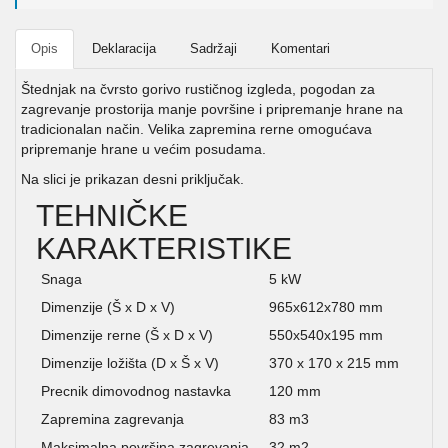
Opis
Deklaracija
Sadržaji
Komentari
Štednjak na čvrsto gorivo rustičnog izgleda, pogodan za
zagrevanje prostorija manje površine i pripremanje hrane na
tradicionalan način. Velika zapremina rerne omogućava
pripremanje hrane u većim posudama.
Na slici je prikazan desni priključak.
TEHNIČKE
KARAKTERISTIKE
Snaga
5 kW
Dimenzije (Š x D x V)
965x612x780 mm
Dimenzije rerne (Š x D x V)
550x540x195 mm
Dimenzije ložišta (D x Š x V)
370 x 170 x 215 mm
Precnik dimovodnog nastavka
120 mm
Zapremina zagrevanja
83 m3
Maksimalna površina zagrevanja
32 m2