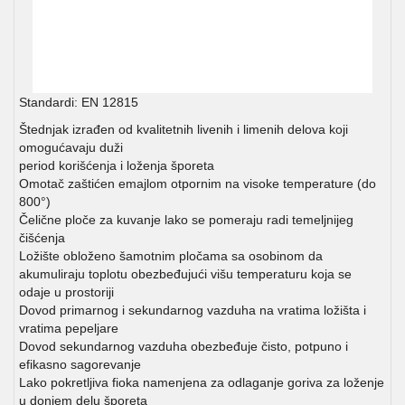
Standardi: EN 12815
Štednjak izrađen od kvalitetnih livenih i limenih delova koji
omogućavaju duži
period korišćenja i loženja šporeta
Omotač zaštićen emajlom otpornim na visoke temperature (do
800°)
Čelične ploče za kuvanje lako se pomeraju radi temeljnijeg
čišćenja
Ložište obloženo šamotnim pločama sa osobinom da
akumuliraju toplotu obezbeđujući višu temperaturu koja se
odaje u prostoriji
Dovod primarnog i sekundarnog vazduha na vratima ložišta i
vratima pepeljare
Dovod sekundarnog vazduha obezbeđuje čisto, potpuno i
efikasno sagorevanje
Lako pokretljiva fioka namenjena za odlaganje goriva za loženje
u donjem delu šporeta