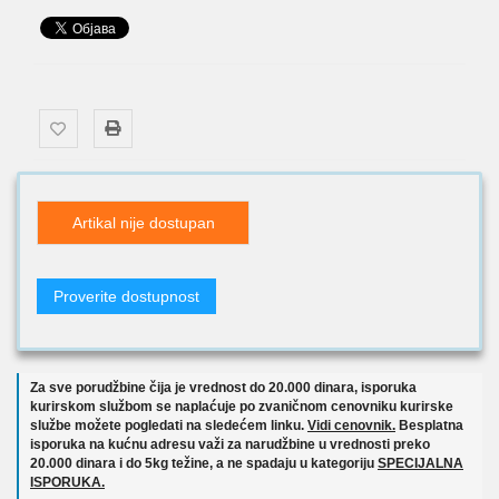
Artikal nije dostupan
Proverite dostupnost
Za sve porudžbine čija je vrednost do 20.000 dinara, isporuka
kurirskom službom se naplaćuje po zvaničnom cenovniku kurirske
službe možete pogledati na sledećem linku.
Vidi cenovnik.
Besplatna
isporuka na kućnu adresu važi za narudžbine u vrednosti preko
20.000 dinara i do 5kg težine, a ne spadaju u kategoriju
SPECIJALNA
ISPORUKA.