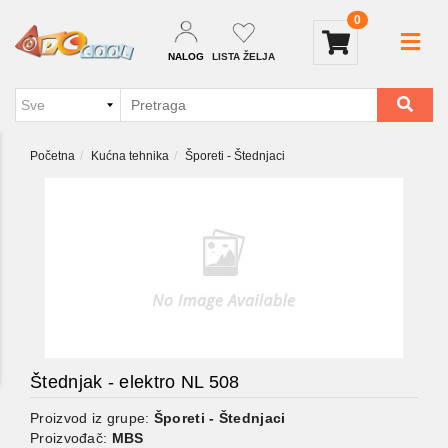
0
NALOG
LISTA ŽELJA
Početna
Kućna tehnika
Šporeti - Štednjaci
Štednjak - elektro NL 508
Proizvod iz grupe:
Šporeti - Štednjaci
Proizvođač:
MBS