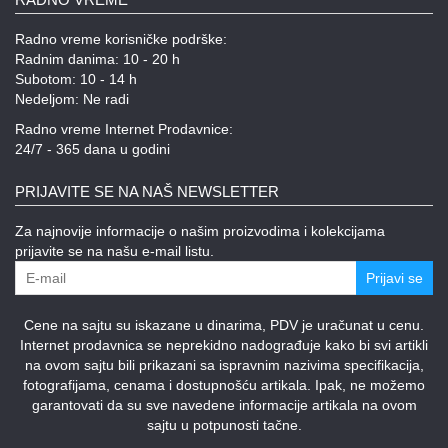
Radno vreme korisničke podrške:
Radnim danima: 10 - 20 h
Subotom: 10 - 14 h
Nedeljom: Ne radi
Radno vreme Internet Prodavnice:
24/7 - 365 dana u godini
PRIJAVITE SE NA NAŠ NEWSLETTER
Za najnovije informacije o našim proizvodima i kolekcijama
prijavite se na našu e-mail listu.
Prijavi se
Cene na sajtu su iskazane u dinarima, PDV je uračunat u cenu.
Internet prodavnica se neprekidno nadograđuje kako bi svi artikli
na ovom sajtu bili prikazani sa ispravnim nazivima specifikacija,
fotografijama, cenama i dostupnošću artikala. Ipak, ne možemo
garantovati da su sve navedene informacije artikala na ovom
sajtu u potpunosti tačne.