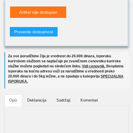
Artikal nije dostupan
Proverite dostupnost
Za sve porudžbine čija je vrednost do 20.000 dinara, isporuka
kurirskom službom se naplaćuje po zvaničnom cenovniku kurirske
službe možete pogledati na sledećem linku.
Vidi cenovnik.
Besplatna
isporuka na kućnu adresu važi za narudžbine u vrednosti preko
20.000 dinara i do 5kg težine, a ne spadaju u kategoriju
SPECIJALNA
ISPORUKA.
Opis
Deklaracija
Sadržaji
Komentari