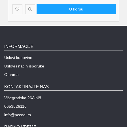
U korpu
INFORMACIJE
Uslovi kupovine
Uslovi i način isporuke
O nama
KONTAKTIRAJTE NAS
Višegradska 26A Niš
0653526116
info@pccool.rs
RADNO VREME