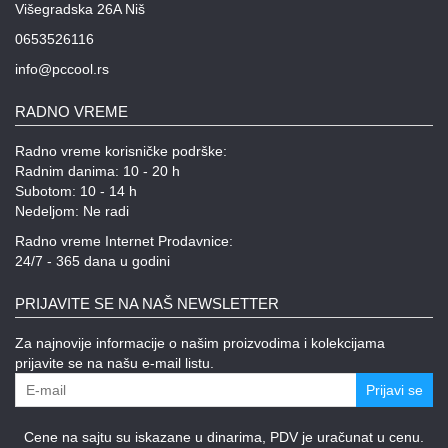
Višegradska 26A Niš
0653526116
info@pccool.rs
RADNO VREME
Radno vreme korisničke podrške:
Radnim danima: 10 - 20 h
Subotom: 10 - 14 h
Nedeljom: Ne radi
Radno vreme Internet Prodavnice:
24/7 - 365 dana u godini
PRIJAVITE SE NA NAŠ NEWSLETTER
Za najnovije informacije o našim proizvodima i kolekcijama
prijavite se na našu e-mail listu.
Prijavi se
Cene na sajtu su iskazane u dinarima, PDV je uračunat u cenu.