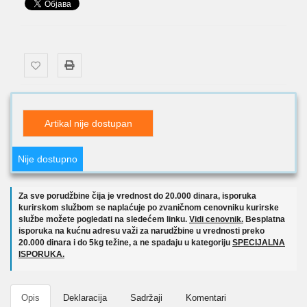
Artikal nije dostupan
Nije dostupno
Za sve porudžbine čija je vrednost do 20.000 dinara, isporuka
kurirskom službom se naplaćuje po zvaničnom cenovniku kurirske
službe možete pogledati na sledećem linku.
Vidi cenovnik.
Besplatna
isporuka na kućnu adresu važi za narudžbine u vrednosti preko
20.000 dinara i do 5kg težine, a ne spadaju u kategoriju
SPECIJALNA
ISPORUKA.
Opis
Deklaracija
Sadržaji
Komentari