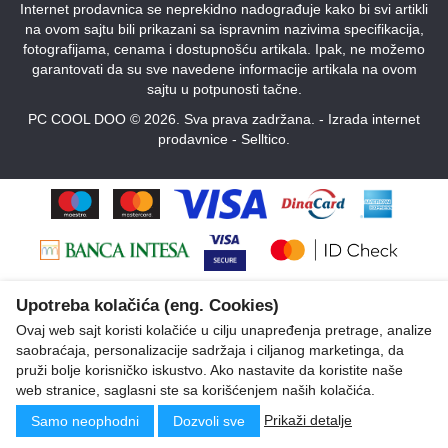
Internet prodavnica se neprekidno nadograđuje kako bi svi artikli
na ovom sajtu bili prikazani sa ispravnim nazivima specifikacija,
fotografijama, cenama i dostupnošću artikala. Ipak, ne možemo
garantovati da su sve navedene informacije artikala na ovom
sajtu u potpunosti tačne.
PC COOL DOO © 2026. Sva prava zadržana. -
Izrada internet
prodavnice
-
Selltico.
Upotreba kolačića (eng. Cookies)
Ovaj web sajt koristi kolačiće u cilju unapređenja pretrage, analize
saobraćaja, personalizacije sadržaja i ciljanog marketinga, da
pruži bolje korisničko iskustvo. Ako nastavite da koristite naše
web stranice, saglasni ste sa korišćenjem naših kolačića.
Prikaži detalje
Samo neophodni
Dozvoli sve