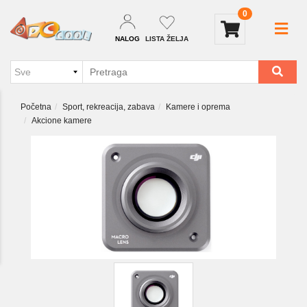
0
NALOG
LISTA ŽELJA
Početna
Sport, rekreacija, zabava
Kamere i oprema
Akcione kamere