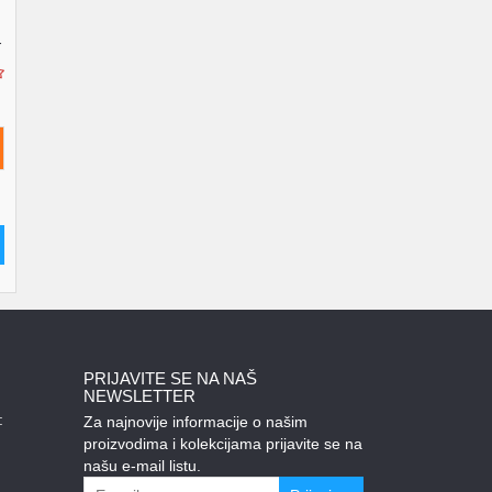
-
PRIJAVITE SE NA NAŠ
NEWSLETTER
:
Za najnovije informacije o našim
proizvodima i kolekcijama prijavite se na
našu e-mail listu.