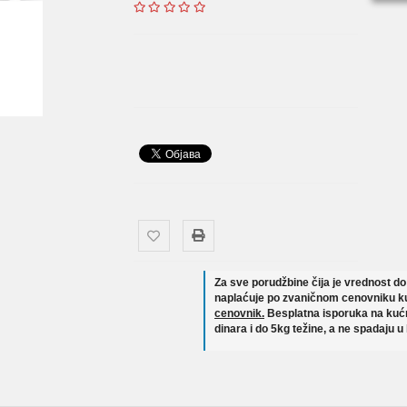
Za sve porudžbine čija je vrednost d
naplaćuje po zvaničnom cenovniku ku
cenovnik.
Besplatna isporuka na kućn
dinara i do 5kg težine, a ne spadaju u