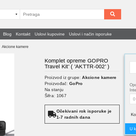
Blog
Kontakt
Uslovi kupovine
Uslovi i način isporuke
Akcione kamere
Komplet opreme GOPRO
Travel Kit' ( 'AKTTR-002' )
Proizvod iz grupe:
Akcione kamere
Proizvođač:
GoPro
Opc
Na stanju
Int
Šifra: 1067
Očekivani rok isporuke je
Ko
1-7 radnih dana
U 