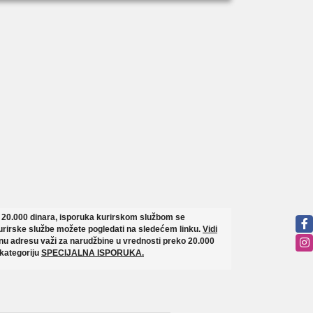
o 20.000 dinara, isporuka kurirskom službom se
rirske službe možete pogledati na sledećem linku.
Vidi
u adresu važi za narudžbine u vrednosti preko 20.000
 kategoriju
SPECIJALNA ISPORUKA.