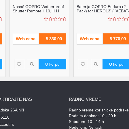
Nosač GOPRO Watherproof
Baterija GOPRO Enduro (2
Shutter Remote H10, H11
Pack) for HERO13' ( 'AEBAT
Mini, H11, H12, H1...
201' )
Web cena
5.330,00
Web cena
5.770,00
U korpu
U korpu
AKTIRAJTE NAS
RADNO VREME
adska 26A Niš
Radno vreme korisničke podrške
Radnim danima: 10 - 20 h
26116
Subotom: 10 - 14 h
ccool.rs
Nedeljom: Ne radi