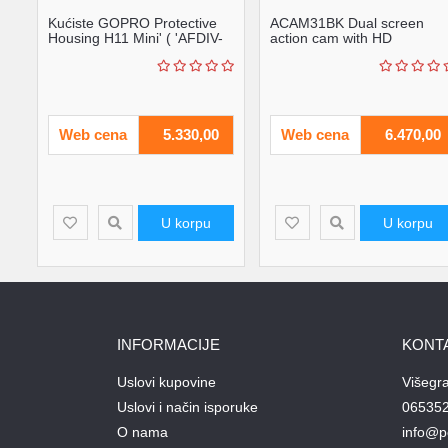
Kućiste GOPRO Protective
ACAM31BK Dual screen
Housing H11 Mini' ( 'AFDIV-
action cam with HD
001' )
1080p@30fps resolution
Nedis
Web cena
5.330,00
Web cena
6.470,00
U korpu
U korpu
INFORMACIJE
KONT
Uslovi kupovine
Višegr
Uslovi i način isporuke
06535
O nama
info@p