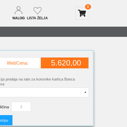
0
NALOG
LISTA ŽELJA
5.620,00
WebCena:
ija prodaja na rate za korisnike kartica Banca
esa
ličina
korpu