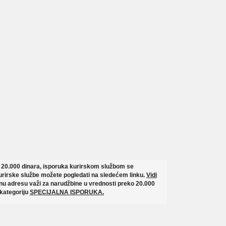
o 20.000 dinara, isporuka kurirskom službom se
rirske službe možete pogledati na sledećem linku.
Vidi
u adresu važi za narudžbine u vrednosti preko 20.000
 kategoriju
SPECIJALNA ISPORUKA.