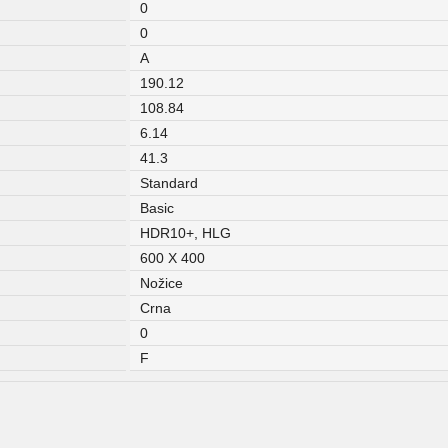
0
0
A
190.12
108.84
6.14
41.3
Standard
Basic
HDR10+, HLG
600 X 400
Nožice
Crna
0
F