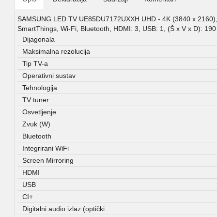
SAMSUNG LED TV UE85DU7172UXXH UHD - 4K (3840 x 2160), Crysta
SmartThings, Wi-Fi, Bluetooth, HDMI: 3, USB: 1, (Š x V x D): 1
Dijagonala
Maksimalna rezolucija
Tip TV-a
Operativni sustav
Tehnologija
TV tuner
Osvetljenje
Zvuk (W)
Bluetooth
Integrirani WiFi
Screen Mirroring
HDMI
USB
CI+
Digitalni audio izlaz (optički