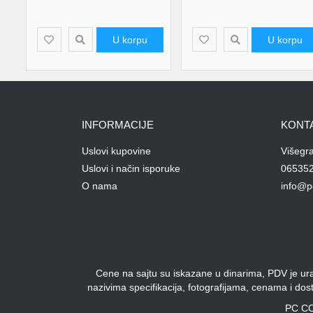
U korpu
U korpu
INFORMACIJE
KONT
Uslovi kupovine
Višegr
Uslovi i način isporuke
06535
O nama
info@p
Cene na sajtu su iskazane u dinarima, PDV je urač
nazivima specifikacija, fotografijama, cenama i do
PC CO