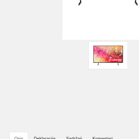
Opis
Deklaracija
Sadržaji
Komentari