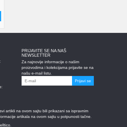
PRIJAVITE SE NA NAŠ
NEWSLETTER
:
Za najnovije informacije o našim
proizvodima i kolekcijama prijavite se na
našu e-mail listu.
Prijavi se
e:
 artikli na ovom sajtu bili prikazani sa ispravnim
ormacije artikala na ovom sajtu u potpunosti tačne.
elltico.