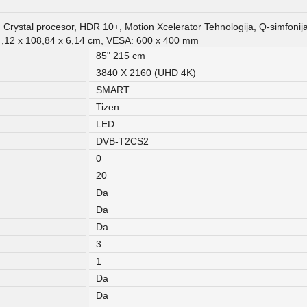
l procesor, HDR 10+, Motion Xcelerator Tehnologija, Q-simfonija, 
90 ,12 x 108,84 x 6,14 cm, VESA: 600 x 400 mm
85" 215 cm
3840 X 2160 (UHD 4K)
SMART
Tizen
LED
DVB-T2CS2
0
20
Da
Da
Da
3
1
Da
Da