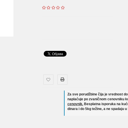
Za sve porudžbine čija je vrednost d
naplaćuje po zvaničnom cenovniku ku
cenovnik.
Besplatna isporuka na kućn
dinara i do 5kg težine, a ne spadaju u