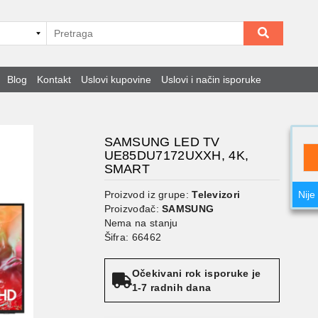
Blog
Kontakt
Uslovi kupovine
Uslovi i način isporuke
SAMSUNG LED TV
UE85DU7172UXXH, 4K,
SMART
Proizvod iz grupe:
Televizori
Nije
Proizvođač:
SAMSUNG
Nema na stanju
Šifra: 66462
Očekivani rok isporuke je
1-7 radnih dana