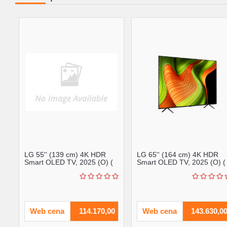
LG 55'' (139 cm) 4K HDR
LG 65'' (164 cm) 4K HDR
Smart OLED TV, 2025 (O) (
Smart OLED TV, 2025 (O) (
OLED55B53LA )
OLED65B53LA )
Web cena
114.170,00
Web cena
143.630,0