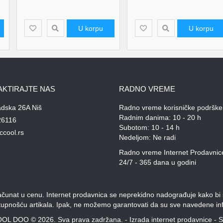
U korpu
U korpu
AKTIRAJTE NAS
RADNO VREME
adska 26A Niš
Radno vreme korisničke podrške
Radnim danima: 10 - 20 h
26116
Subotom: 10 - 14 h
ccool.rs
Nedeljom: Ne radi
Radno vreme Internet Prodavnic
24/7 - 365 dana u godini
unat u cenu. Internet prodavnica se neprekidno nadograđuje kako bi svi
stupnošću artikala. Ipak, ne možemo garantovati da su sve navedene inf
OL DOO © 2026. Sva prava zadržana. -
Izrada internet prodavnice
-
S