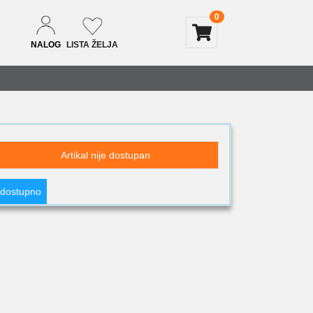
0
NALOG
LISTA ŽELJA
Artikal nije dostupan
 dostupno