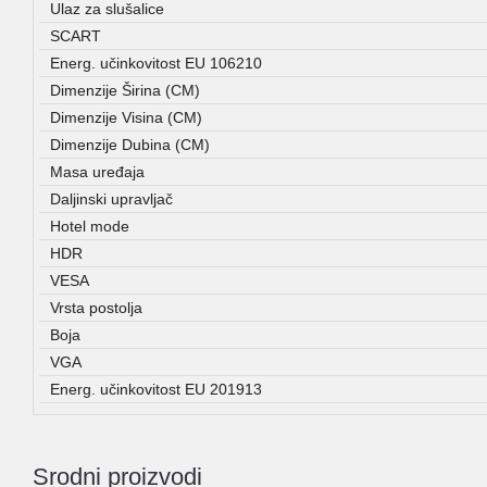
Ulaz za slušalice
SCART
Energ. učinkovitost EU 106210
Dimenzije Širina (CM)
Dimenzije Visina (CM)
Dimenzije Dubina (CM)
Masa uređaja
Daljinski upravljač
Hotel mode
HDR
VESA
Vrsta postolja
Boja
VGA
Energ. učinkovitost EU 201913
Srodni proizvodi