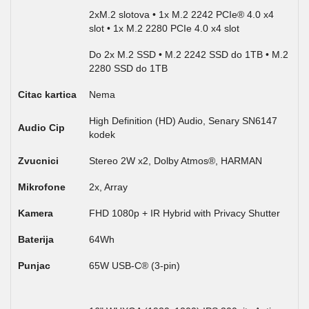
2xM.2 slotova • 1x M.2 2242 PCIe® 4.0 x4
slot • 1x M.2 2280 PCIe 4.0 x4 slot
Do 2x M.2 SSD • M.2 2242 SSD do 1TB • M.2
2280 SSD do 1TB
Citac kartica
Nema
High Definition (HD) Audio, Senary SN6147
Audio Cip
kodek
Zvucnici
Stereo 2W x2, Dolby Atmos®, HARMAN
Mikrofone
2x, Array
Kamera
FHD 1080p + IR Hybrid with Privacy Shutter
Baterija
64Wh
Punjac
65W USB-C® (3-pin)