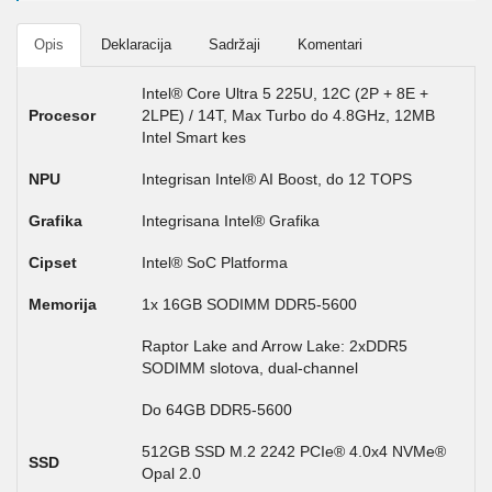
Opis
Deklaracija
Sadržaji
Komentari
Intel® Core Ultra 5 225U, 12C (2P + 8E +
Procesor
2LPE) / 14T, Max Turbo do 4.8GHz, 12MB
Intel Smart kes
NPU
Integrisan Intel® AI Boost, do 12 TOPS
Grafika
Integrisana Intel® Grafika
Cipset
Intel® SoC Platforma
Memorija
1x 16GB SODIMM DDR5-5600
Raptor Lake and Arrow Lake: 2xDDR5
SODIMM slotova, dual-channel
Do 64GB DDR5-5600
512GB SSD M.2 2242 PCIe® 4.0x4 NVMe®
SSD
Opal 2.0