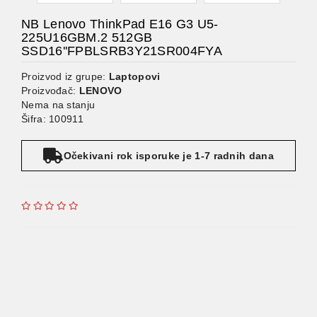
NB Lenovo ThinkPad E16 G3 U5-
225U16GBM.2 512GB
SSD16''FPBLSRB3Y21SR004FYA
Proizvod iz grupe:
Laptopovi
Proizvođač:
LENOVO
Nema na stanju
Šifra: 100911
Očekivani rok isporuke je 1-7 radnih dana