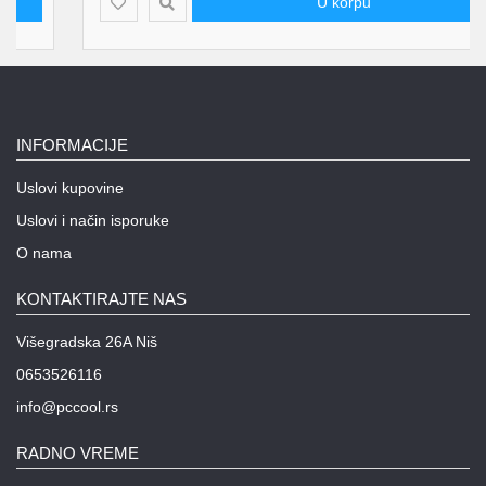
U korpu
INFORMACIJE
Uslovi kupovine
Uslovi i način isporuke
O nama
KONTAKTIRAJTE NAS
Višegradska 26A Niš
0653526116
info@pccool.rs
RADNO VREME