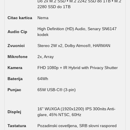
Do 2x M.2 SSD • M.2 2242 SSD do 1TB • M.2
2280 SSD do 1TB
Citac kartica
Nema
High Definition (HD) Audio, Senary SN6147
Audio Cip
kodek
Zvucnici
Stereo 2W x2, Dolby Atmos®, HARMAN
Mikrofone
2x, Array
Kamera
FHD 1080p + IR Hybrid with Privacy Shutter
Baterija
64Wh
Punjac
65W USB-C® (3-pin)
16" WUXGA (1920x1200) IPS 300nits Anti-
Displej
glare, 45% NTSC, 60Hz
Tastatura
Pozadinski osvetljena, SRB slovni raspored