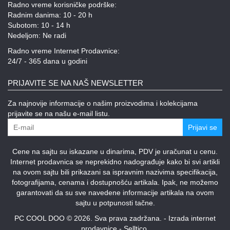
Radno vreme korisničke podrške:
Radnim danima: 10 - 20 h
Subotom: 10 - 14 h
Nedeljom: Ne radi
Radno vreme Internet Prodavnice:
24/7 - 365 dana u godini
PRIJAVITE SE NA NAŠ NEWSLETTER
Za najnovije informacije o našim proizvodima i kolekcijama
prijavite se na našu e-mail listu.
Prijavi se
Cene na sajtu su iskazane u dinarima, PDV je uračunat u cenu.
Internet prodavnica se neprekidno nadograđuje kako bi svi artikli
na ovom sajtu bili prikazani sa ispravnim nazivima specifikacija,
fotografijama, cenama i dostupnošću artikala. Ipak, ne možemo
garantovati da su sve navedene informacije artikala na ovom
sajtu u potpunosti tačne.
PC COOL DOO © 2026. Sva prava zadržana. -
Izrada internet
prodavnice
-
Selltico.