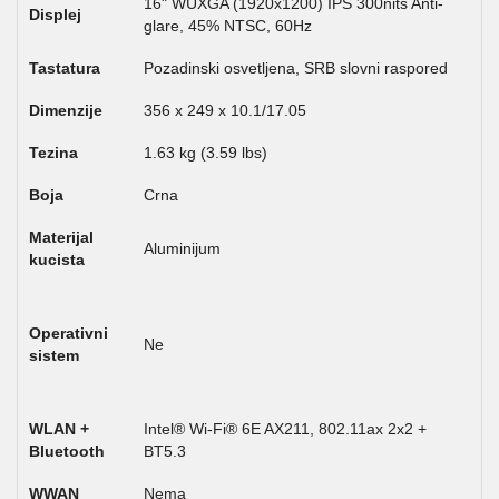
16" WUXGA (1920x1200) IPS 300nits Anti-
Displej
glare, 45% NTSC, 60Hz
Tastatura
Pozadinski osvetljena, SRB slovni raspored
Dimenzije
356 x 249 x 10.1/17.05
Tezina
1.63 kg (3.59 lbs)
Boja
Crna
Materijal
Aluminijum
kucista
Operativni
Ne
sistem
WLAN +
Intel® Wi-Fi® 6E AX211, 802.11ax 2x2 +
Bluetooth
BT5.3
WWAN
Nema