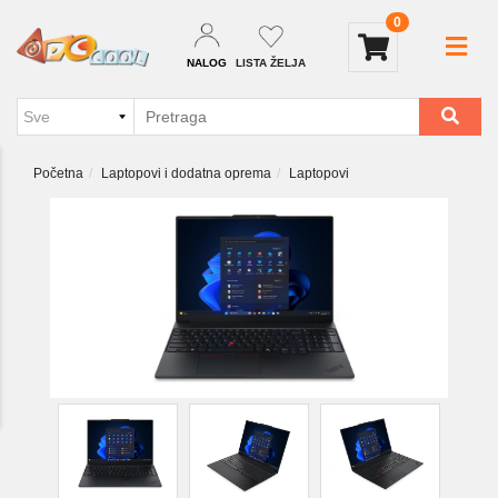
0
NALOG
LISTA ŽELJA
Početna
Laptopovi i dodatna oprema
Laptopovi