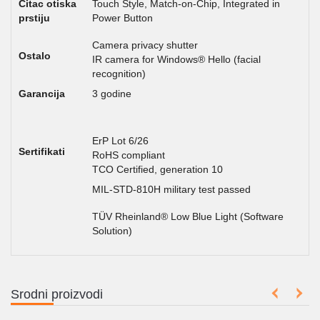
Citac otiska
Touch Style, Match-on-Chip, Integrated in
prstiju
Power Button
Camera privacy shutter
Ostalo
IR camera for Windows® Hello (facial
recognition)
Garancija
3 godine
ErP Lot 6/26
Sertifikati
RoHS compliant
TCO Certified, generation 10
MIL-STD-810H military test passed
TÜV Rheinland® Low Blue Light (Software
Solution)
Srodni proizvodi