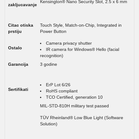
Kensington® Nano Security Slot, 2.5 x 6 mm
zakljucavanje
Citac otiska
Touch Style, Match-on-Chip, Integrated in
prstiju
Power Button
Camera privacy shutter
Ostalo
IR camera for Windows® Hello (facial
recognition)
Garancija
3 godine
ErP Lot 6/26
Sertifikati
RoHS compliant
TCO Certified, generation 10
MIL-STD-810H military test passed
TÜV Rheinland® Low Blue Light (Software
Solution)