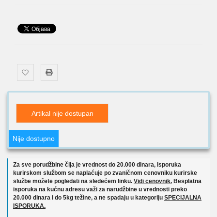
Artikal nije dostupan
Nije dostupno
Za sve porudžbine čija je vrednost do 20.000 dinara, isporuka
kurirskom službom se naplaćuje po zvaničnom cenovniku kurirske
službe možete pogledati na sledećem linku.
Vidi cenovnik.
Besplatna
isporuka na kućnu adresu važi za narudžbine u vrednosti preko
20.000 dinara i do 5kg težine, a ne spadaju u kategoriju
SPECIJALNA
ISPORUKA.