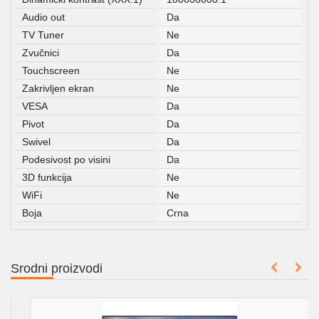
Audio out
Da
TV Tuner
Ne
Zvučnici
Da
Touchscreen
Ne
Zakrivljen ekran
Ne
VESA
Da
Pivot
Da
Swivel
Da
Podesivost po visini
Da
3D funkcija
Ne
WiFi
Ne
Boja
Crna
Srodni proizvodi