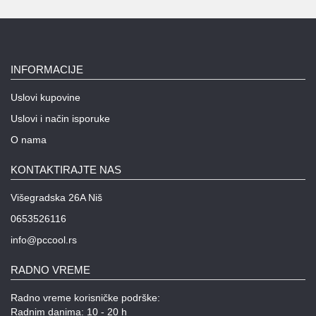
INFORMACIJE
Uslovi kupovine
Uslovi i način isporuke
O nama
KONTAKTIRAJTE NAS
Višegradska 26A Niš
0653526116
info@pccool.rs
RADNO VREME
Radno vreme korisničke podrške:
Radnim danima: 10 - 20 h