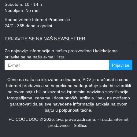
Subotom: 10 - 14 h
Nedeljom: Ne radi
Radno vreme Internet Prodavnice:
24/7 - 365 dana u godini
PRIJAVITE SE NA NAŠ NEWSLETTER
Za najnovije informacije o našim proizvodima i kolekcijama
prijavite se na našu e-mail listu.
Prijavi se
Cene na sajtu su iskazane u dinarima, PDV je uračunat u cenu.
Internet prodavnica se neprekidno nadograđuje kako bi svi artikli
na ovom sajtu bili prikazani sa ispravnim nazivima specifikacija,
fotografijama, cenama i dostupnošću artikala. Ipak, ne možemo
garantovati da su sve navedene informacije artikala na ovom
sajtu u potpunosti tačne.
PC COOL DOO © 2026. Sva prava zadržana. -
Izrada internet
prodavnice
-
Selltico.