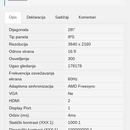
Opis
Deklaracija
Sadržaji
Komentari
Dijagonala
28\"
Tip panela
IPS
Rezolucija
3840 x 2160
Odnos strana
16:9
Osvetljenje
300
Ugao gledanja
178178
Frekvencija osvežavanja
ekrana
60Hz
Adaptivna sinhronizacija
AMD Freesync
VGA
Ne
HDMI
2
Display Port
1
Odziv (ms)
4ms
Statički kontrast (XXX:1)
1000:1
Dinamički kontrast (XXX:1)
100000000:1