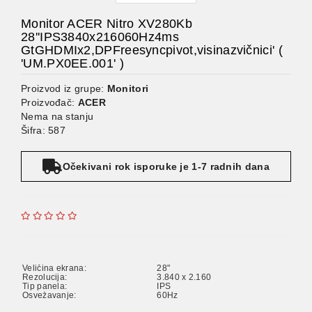
Monitor ACER Nitro XV280Kb
28''IPS3840x216060Hz4ms
GtGHDMIx2,DPFreesyncpivot,visinazvičnici' (
'UM.PX0EE.001' )
Proizvod iz grupe:
Monitori
Proizvođač:
ACER
Nema na stanju
Šifra: 587
Očekivani rok isporuke je 1-7 radnih dana
Veličina ekrana:
28"
Rezolucija:
3.840 x 2.160
Tip panela:
IPS
Osvežavanje:
60Hz