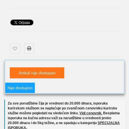
Artikal nije dostupan
Nije dostupno
Za sve porudžbine čija je vrednost do 20.000 dinara, isporuka
kurirskom službom se naplaćuje po zvaničnom cenovniku kurirske
službe možete pogledati na sledećem linku.
Vidi cenovnik.
Besplatna
isporuka na kućnu adresu važi za narudžbine u vrednosti preko
20.000 dinara i do 5kg težine, a ne spadaju u kategoriju
SPECIJALNA
ISPORUKA.