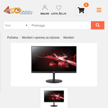
0
NALOG
LISTA ŽELJA
Početna
Monitori i oprema za računar
Monitori