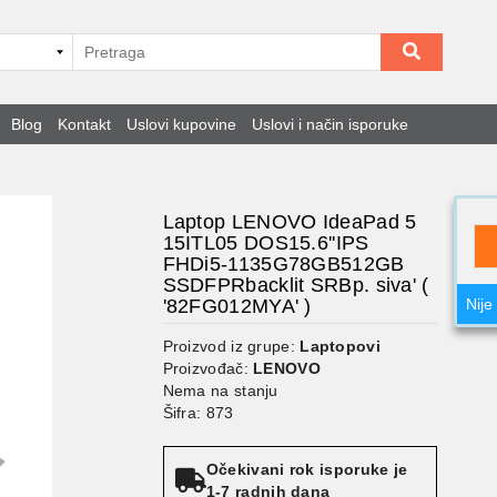
Blog
Kontakt
Uslovi kupovine
Uslovi i način isporuke
Laptop LENOVO IdeaPad 5
15ITL05 DOS15.6''IPS
FHDi5-1135G78GB512GB
SSDFPRbacklit SRBp. siva' (
'82FG012MYA' )
Nije
Proizvod iz grupe:
Laptopovi
Proizvođač:
LENOVO
Nema na stanju
Šifra: 873
Očekivani rok isporuke je
1-7 radnih dana