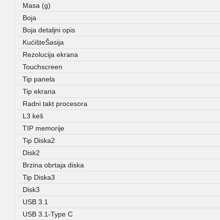
Masa (g)
Boja
Boja detaljni opis
KućišteŠasija
Rezolucija ekrana
Touchscreen
Tip panela
Tip ekrana
Radni takt procesora
L3 keš
TIP memorije
Tip Diska2
Disk2
Brzina obrtaja diska
Tip Diska3
Disk3
USB 3.1
USB 3.1-Type C