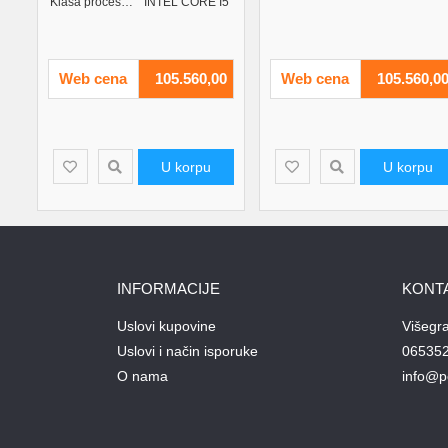
Klasa procesora:
INTEL CORE I5
Web cena
105.560,00
Web cena
105.560,0
U korpu
U korpu
INFORMACIJE
KONT
Uslovi kupovine
Višegr
Uslovi i način isporuke
06535
O nama
info@p