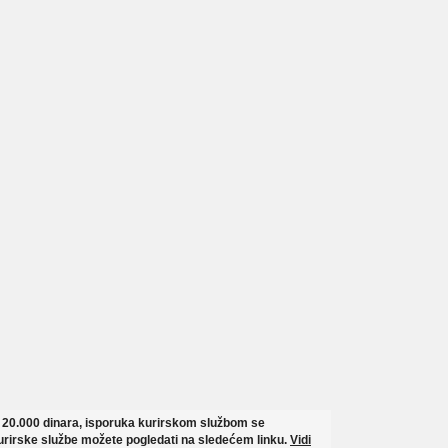
o 20.000 dinara, isporuka kurirskom službom se
rirske službe možete pogledati na sledećem linku.
Vidi