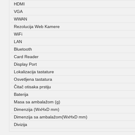
HDMI
VGA
WWAN
Rezolucija Web Kamere
WiFi
LAN
Bluetooth
Card Reader
Display Port
Lokalizacija tastature
Osvetljena tastatura
Čitač otisaka prstiju
Baterija
Masa sa ambalažom (g)
Dimenzija (WxHxD mm)
Dimenzija sa ambalažom(WxHxD mm)
Divizija