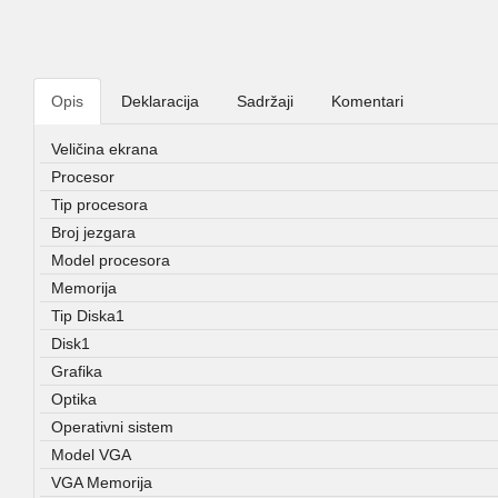
Opis
Deklaracija
Sadržaji
Komentari
Veličina ekrana
Procesor
Tip procesora
Broj jezgara
Model procesora
Memorija
Tip Diska1
Disk1
Grafika
Optika
Operativni sistem
Model VGA
VGA Memorija