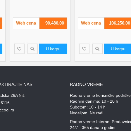
0
Web cena
90.480,00
Web cena
106.250,00
U korpu
U korpu
AKTIRAJTE NAS
RADNO VREME
adska 26A Niš
Radno vreme korisničke podrške
Radnim danima: 10 - 20 h
26116
Subotom: 10 - 14 h
ccool.rs
Nedeljom: Ne radi
Radno vreme Internet Prodavnic
24/7 - 365 dana u godini