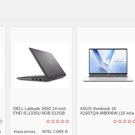
DELL Latitude 3450 14 inch
ASUS Vivobook 16
FHD i5-1335U 8GB 512GB
X1607QA-MB006W (16 inča
SSD Backlit FP Ub...
WUXGA, Snapdragon X X1
2...
5
Klasa procesora:
INTEL CORE I5