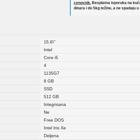
cenovnik.
Besplatna isporuka na kućn
dinara i do 5kg težine, a ne spadaju u
15.6\"
Intel
Core i5
4
1135G7
8 GB
SSD
512 GB
Integrisana
Ne
Free DOS
Intel Iris Xe
Deljena