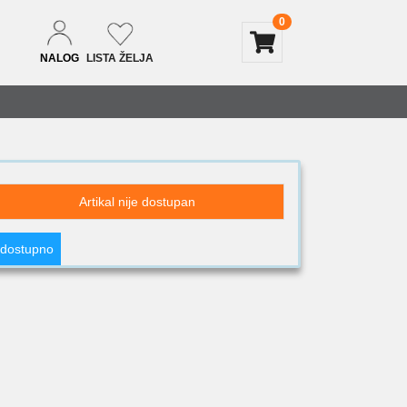
0
NALOG
LISTA ŽELJA
Artikal nije dostupan
 dostupno