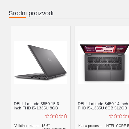
Srodni proizvodi
DELL Latitude 3550 15.6
DELL Latitude 3450 14 inch
inch FHD i5-1335U 8GB
FHD i5-1335U 8GB 512GB
512GB SSD Backlit FP ...
SSD Backlit FP Wi...
Veličina ekrana:
15.6"
Klasa procesora:
INTEL CORE I