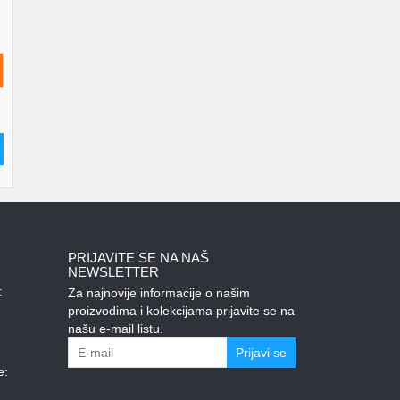
PRIJAVITE SE NA NAŠ
NEWSLETTER
:
Za najnovije informacije o našim
proizvodima i kolekcijama prijavite se na
našu e-mail listu.
Prijavi se
e: