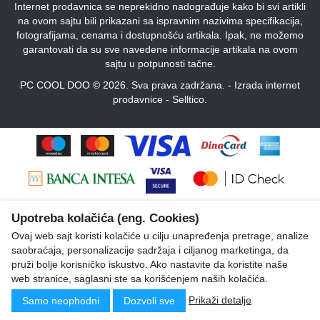
Internet prodavnica se neprekidno nadograđuje kako bi svi artikli
na ovom sajtu bili prikazani sa ispravnim nazivima specifikacija,
fotografijama, cenama i dostupnošću artikala. Ipak, ne možemo
garantovati da su sve navedene informacije artikala na ovom
sajtu u potpunosti tačne.
PC COOL DOO © 2026. Sva prava zadržana. -
Izrada internet
prodavnice
-
Selltico.
Upotreba kolačića (eng. Cookies)
Ovaj web sajt koristi kolačiće u cilju unapređenja pretrage, analize
saobraćaja, personalizacije sadržaja i ciljanog marketinga, da
pruži bolje korisničko iskustvo. Ako nastavite da koristite naše
web stranice, saglasni ste sa korišćenjem naših kolačića.
Prikaži detalje
Samo neophodni
Dozvoli sve