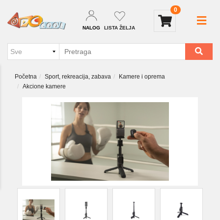
0
NALOG
LISTA ŽELJA
Početna
Sport, rekreacija, zabava
Kamere i oprema
Akcione kamere