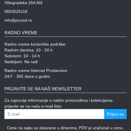
Višegradska 26A Niš
0653526116
info@pccool.rs
RADNO VREME
Radno vreme korisničke podrške:
Radnim danima: 10 - 20 h
Subotom: 10 - 14 h
Nedeljom: Ne radi
Radno vreme Internet Prodavnice:
24/7 - 365 dana u godini
PRIJAVITE SE NA NAŠ NEWSLETTER
Za najnovije informacije o našim proizvodima i kolekcijama
prijavite se na našu e-mail listu.
Prijavi se
Cene na sajtu su iskazane u dinarima, PDV je uračunat u cenu.