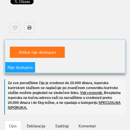
Artikal nije dostupan
Nije dostupno
Za sve porudžbine čija je vrednost do 20.000 dinara, isporuka
kurirskom službom se naplaćuje po zvaničnom cenovniku kurirske
službe možete pogledati na sledećem linku.
Vidi cenovnik.
Besplatna
isporuka na kućnu adresu važi za narudžbine u vrednosti preko
20.000 dinara i do 5kg težine, a ne spadaju u kategoriju
SPECIJALNA
ISPORUKA.
Opis
Deklaracija
Sadržaji
Komentari