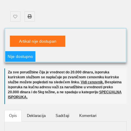
Artikal nije dostupan
Nije dostupno
Za sve porudžbine čija je vrednost do 20.000 dinara, isporuka
kurirskom službom se naplaćuje po zvaničnom cenovniku kurirske
službe možete pogledati na sledećem linku.
Vidi cenovnik.
Besplatna
isporuka na kućnu adresu važi za narudžbine u vrednosti preko
20.000 dinara i do 5kg težine, a ne spadaju u kategoriju
SPECIJALNA
ISPORUKA.
Opis
Deklaracija
Sadržaji
Komentari