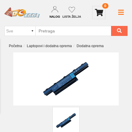
0
NALOG
LISTA ŽELJA
Početna
Laptopovi i dodatna oprema
Dodatna oprema