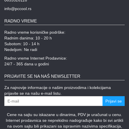
0653526116
info@pccool.rs
RADNO VREME
Radno vreme korisničke podrške:
Radnim danima: 10 - 20 h
Subotom: 10 - 14 h
Nedeljom: Ne radi
Radno vreme Internet Prodavnice:
24/7 - 365 dana u godini
PRIJAVITE SE NA NAŠ NEWSLETTER
Za najnovije informacije o našim proizvodima i kolekcijama
prijavite se na našu e-mail listu.
Prijavi se
Cene na sajtu su iskazane u dinarima, PDV je uračunat u cenu.
Internet prodavnica se neprekidno nadograđuje kako bi svi artikli
na ovom sajtu bili prikazani sa ispravnim nazivima specifikacija,