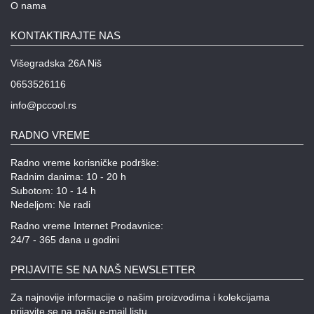
O nama
KONTAKTIRAJTE NAS
Višegradska 26A Niš
0653526116
info@pccool.rs
RADNO VREME
Radno vreme korisničke podrške:
Radnim danima: 10 - 20 h
Subotom: 10 - 14 h
Nedeljom: Ne radi
Radno vreme Internet Prodavnice:
24/7 - 365 dana u godini
PRIJAVITE SE NA NAŠ NEWSLETTER
Za najnovije informacije o našim proizvodima i kolekcijama
prijavite se na našu e-mail listu.