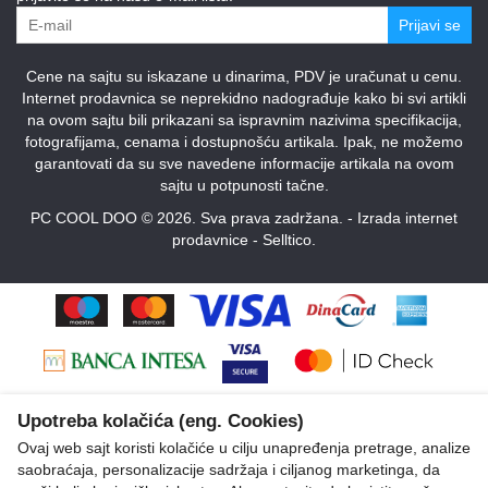
Prijavi se
Cene na sajtu su iskazane u dinarima, PDV je uračunat u cenu.
Internet prodavnica se neprekidno nadograđuje kako bi svi artikli
na ovom sajtu bili prikazani sa ispravnim nazivima specifikacija,
fotografijama, cenama i dostupnošću artikala. Ipak, ne možemo
garantovati da su sve navedene informacije artikala na ovom
sajtu u potpunosti tačne.
PC COOL DOO © 2026. Sva prava zadržana. -
Izrada internet
prodavnice
-
Selltico.
Upotreba kolačića (eng. Cookies)
Ovaj web sajt koristi kolačiće u cilju unapređenja pretrage, analize
saobraćaja, personalizacije sadržaja i ciljanog marketinga, da