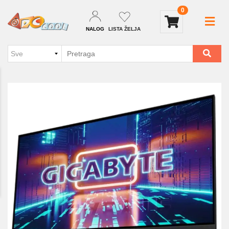
0
NALOG
LISTA ŽELJA