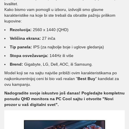
kvalitet.
Kako bismo vam pomogli u izboru, izdvojili smo glavne
karakteristike na koje bi ste trebali da obratite pažnju prilikom
kupovine:
Rezolucija:
2560 x 1440 (QHD)
Veličina ekrana:
27 inča
Tip panela:
IPS (za najbolje boje i uglove gledanja)
Stopa osvežavanja:
144Hz ili više
Brend:
Gigabyte, LG, Dell, AOC, ili Samsung.
Model koji se na sajtu najviše približi ovim karakteristikama po
najkonkurentnijoj ceni bi bio vaš realan "
Best Buy
" kandidat za
ovu kampanju.
Nadogradite svoje iskustvo još danas! Pogledajte kompletnu
ponudu QHD
monitora
na PC Cool sajtu i otvorite "Novi
prozor u vaš digitalni svet".