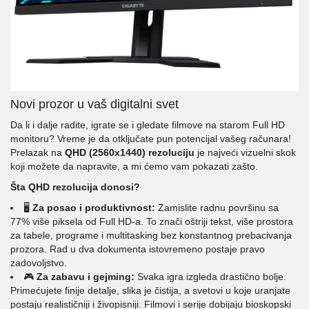
Novi prozor u vaš digitalni svet
Da li i dalje radite, igrate se i gledate filmove na starom Full HD
monitoru? Vreme je da otključate pun potencijal vašeg računara!
Prelazak na
QHD (2560x1440) rezoluciju
je najveći vizuelni skok
koji možete da napravite, a mi ćemo vam pokazati zašto.
Šta QHD rezolucija donosi?
🖥️
Za posao i produktivnost:
Zamislite radnu površinu sa
77% više piksela od Full HD-a. To znači oštriji tekst, više prostora
za tabele, programe i multitasking bez konstantnog prebacivanja
prozora. Rad u dva dokumenta istovremeno postaje pravo
zadovoljstvo.
🎮
Za zabavu i gejming:
Svaka igra izgleda drastično bolje.
Primećujete finije detalje, slika je čistija, a svetovi u koje uranjate
postaju realističniji i živopisniji. Filmovi i serije dobijaju bioskopski