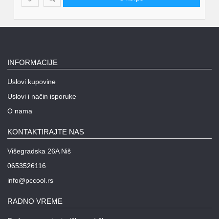
INFORMACIJE
Uslovi kupovine
Uslovi i način isporuke
O nama
KONTAKTIRAJTE NAS
Višegradska 26A Niš
0653526116
info@pccool.rs
RADNO VREME