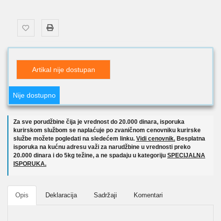
Artikal nije dostupan
Nije dostupno
Za sve porudžbine čija je vrednost do 20.000 dinara, isporuka
kurirskom službom se naplaćuje po zvaničnom cenovniku kurirske
službe možete pogledati na sledećem linku.
Vidi cenovnik.
Besplatna
isporuka na kućnu adresu važi za narudžbine u vrednosti preko
20.000 dinara i do 5kg težine, a ne spadaju u kategoriju
SPECIJALNA
ISPORUKA.
Opis
Deklaracija
Sadržaji
Komentari