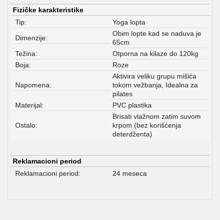
Fizičke karakteristike
Tip:
Yoga lopta
Obim lopte kad se naduva je
Dimenzije:
65cm
Težina:
Otporna na kilaze do 120kg
Boja:
Roze
Aktivira veliku grupu mišića
Napomena:
tokom vežbanja, Idealna za
pilates
Materijal:
PVC plastika
Brisati vlažnom zatim suvom
Ostalo:
krpom (bez korišćenja
deterdženta)
Reklamacioni period
Reklamacioni period:
24 meseca