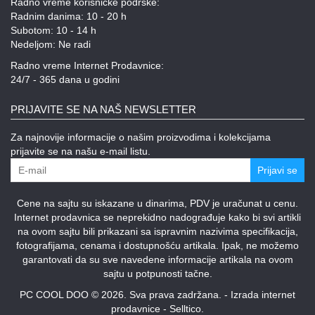
Radno vreme korisničke podrške:
Radnim danima: 10 - 20 h
Subotom: 10 - 14 h
Nedeljom: Ne radi
Radno vreme Internet Prodavnice:
24/7 - 365 dana u godini
PRIJAVITE SE NA NAŠ NEWSLETTER
Za najnovije informacije o našim proizvodima i kolekcijama
prijavite se na našu e-mail listu.
Prijavi se
Cene na sajtu su iskazane u dinarima, PDV je uračunat u cenu.
Internet prodavnica se neprekidno nadograđuje kako bi svi artikli
na ovom sajtu bili prikazani sa ispravnim nazivima specifikacija,
fotografijama, cenama i dostupnošću artikala. Ipak, ne možemo
garantovati da su sve navedene informacije artikala na ovom
sajtu u potpunosti tačne.
PC COOL DOO © 2026. Sva prava zadržana. -
Izrada internet
prodavnice
-
Selltico.