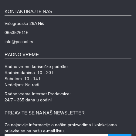
KONTAKTIRAJTE NAS
Višegradska 26A Niš
0653526116
info@pccool.rs
RADNO VREME
Radno vreme korisničke podrške:
Radnim danima: 10 - 20 h
Subotom: 10 - 14 h
Nedeljom: Ne radi
Radno vreme Internet Prodavnice:
24/7 - 365 dana u godini
PRIJAVITE SE NA NAŠ NEWSLETTER
Za najnovije informacije o našim proizvodima i kolekcijama
prijavite se na našu e-mail listu.