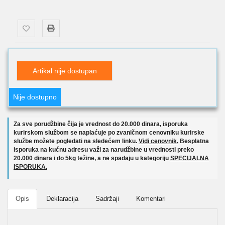
Artikal nije dostupan
Nije dostupno
Za sve porudžbine čija je vrednost do 20.000 dinara, isporuka
kurirskom službom se naplaćuje po zvaničnom cenovniku kurirske
službe možete pogledati na sledećem linku.
Vidi cenovnik.
Besplatna
isporuka na kućnu adresu važi za narudžbine u vrednosti preko
20.000 dinara i do 5kg težine, a ne spadaju u kategoriju
SPECIJALNA
ISPORUKA.
Opis
Deklaracija
Sadržaji
Komentari