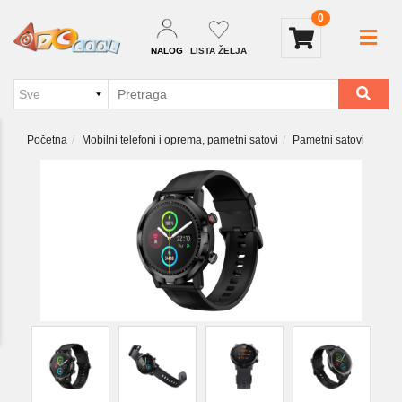
0
NALOG
LISTA ŽELJA
Početna
Mobilni telefoni i oprema, pametni satovi
Pametni satovi