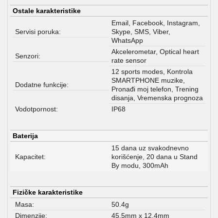
Ostale karakteristike
Email, Facebook, Instagram,
Servisi poruka:
Skype, SMS, Viber,
WhatsApp
Akcelerometar, Optical heart
Senzori:
rate sensor
12 sports modes, Kontrola
SMARTPHONE muzike,
Dodatne funkcije:
Pronađi moj telefon, Trening
disanja, Vremenska prognoza
Vodotpornost:
IP68
Baterija
15 dana uz svakodnevno
Kapacitet:
korišćenje, 20 dana u Stand
By modu, 300mAh
Fizičke karakteristike
Masa:
50.4g
Dimenzije:
45.5mm x 12.4mm