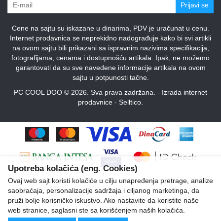
Prijavi se
Cene na sajtu su iskazane u dinarima, PDV je uračunat u cenu.
Internet prodavnica se neprekidno nadograđuje kako bi svi artikli
na ovom sajtu bili prikazani sa ispravnim nazivima specifikacija,
fotografijama, cenama i dostupnošću artikala. Ipak, ne možemo
garantovati da su sve navedene informacije artikala na ovom
sajtu u potpunosti tačne.
PC COOL DOO © 2026. Sva prava zadržana. -
Izrada internet
prodavnice
-
Selltico.
Upotreba kolačića (eng. Cookies)
Ovaj web sajt koristi kolačiće u cilju unapređenja pretrage, analize
saobraćaja, personalizacije sadržaja i ciljanog marketinga, da
pruži bolje korisničko iskustvo. Ako nastavite da koristite naše
web stranice, saglasni ste sa korišćenjem naših kolačića.