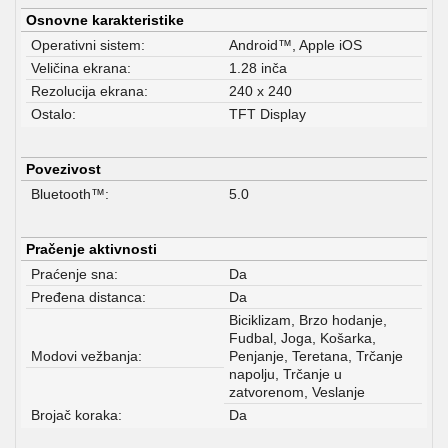
Osnovne karakteristike
Operativni sistem:
Android™, Apple iOS
Veličina ekrana:
1.28 inča
Rezolucija ekrana:
240 x 240
Ostalo:
TFT Display
Povezivost
Bluetooth™:
5.0
Pračenje aktivnosti
Praćenje sna:
Da
Pređena distanca:
Da
Biciklizam, Brzo hodanje,
Fudbal, Joga, Košarka,
Modovi vežbanja:
Penjanje, Teretana, Trčanje
napolju, Trčanje u
zatvorenom, Veslanje
Brojač koraka:
Da