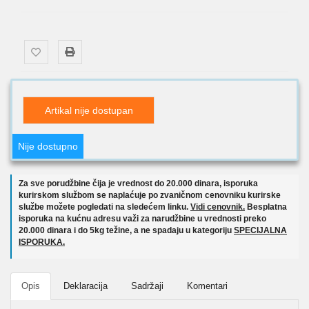
Artikal nije dostupan
Nije dostupno
Za sve porudžbine čija je vrednost do 20.000 dinara, isporuka
kurirskom službom se naplaćuje po zvaničnom cenovniku kurirske
službe možete pogledati na sledećem linku.
Vidi cenovnik.
Besplatna
isporuka na kućnu adresu važi za narudžbine u vrednosti preko
20.000 dinara i do 5kg težine, a ne spadaju u kategoriju
SPECIJALNA
ISPORUKA.
Opis
Deklaracija
Sadržaji
Komentari