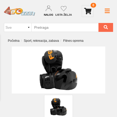
0
NALOG
LISTA ŽELJA
Početna
Sport, rekreacija, zabava
Fitnes oprema