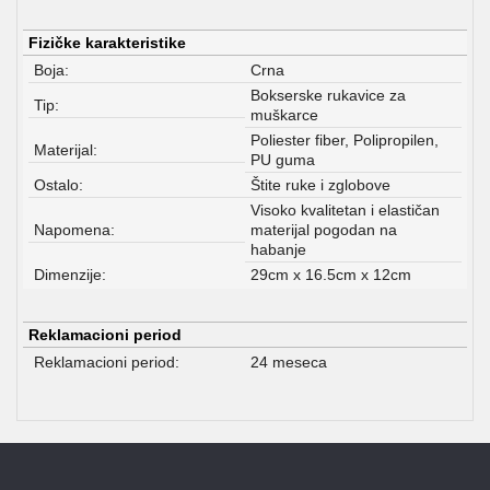
Fizičke karakteristike
Boja:
Crna
Bokserske rukavice za
Tip:
muškarce
Poliester fiber, Polipropilen,
Materijal:
PU guma
Ostalo:
Štite ruke i zglobove
Visoko kvalitetan i elastičan
Napomena:
materijal pogodan na
habanje
Dimenzije:
29cm x 16.5cm x 12cm
Reklamacioni period
Reklamacioni period:
24 meseca