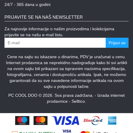
24/7 - 365 dana u godini
PRIJAVITE SE NA NAŠ NEWSLETTER
Za najnovije informacije o našim proizvodima i kolekcijama
prijavite se na našu e-mail listu.
Prijavi se
Cene na sajtu su iskazane u dinarima, PDV je uračunat u cenu.
Internet prodavnica se neprekidno nadograđuje kako bi svi artikli
na ovom sajtu bili prikazani sa ispravnim nazivima specifikacija,
fotografijama, cenama i dostupnošću artikala. Ipak, ne možemo
garantovati da su sve navedene informacije artikala na ovom
sajtu u potpunosti tačne.
PC COOL DOO © 2026. Sva prava zadržana. -
Izrada internet
prodavnice
-
Selltico.