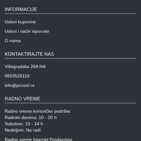
INFORMACIJE
Uslovi kupovine
Uslovi i način isporuke
O nama
KONTAKTIRAJTE NAS
Višegradska 26A Niš
0653526116
info@pccool.rs
RADNO VREME
Radno vreme korisničke podrške:
Radnim danima: 10 - 20 h
Subotom: 10 - 14 h
Nedeljom: Ne radi
Radno vreme Internet Prodavnice: