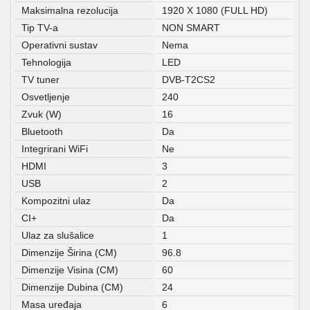
Maksimalna rezolucija
1920 X 1080 (FULL HD)
Tip TV-a
NON SMART
Operativni sustav
Nema
Tehnologija
LED
TV tuner
DVB-T2CS2
Osvetljenje
240
Zvuk (W)
16
Bluetooth
Da
Integrirani WiFi
Ne
HDMI
3
USB
2
Kompozitni ulaz
Da
CI+
Da
Ulaz za slušalice
1
Dimenzije Širina (CM)
96.8
Dimenzije Visina (CM)
60
Dimenzije Dubina (CM)
24
Masa uređaja
6