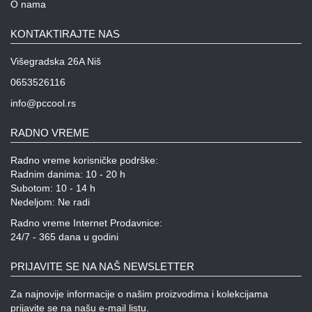
O nama
KONTAKTIRAJTE NAS
Višegradska 26A Niš
0653526116
info@pccool.rs
RADNO VREME
Radno vreme korisničke podrške:
Radnim danima: 10 - 20 h
Subotom: 10 - 14 h
Nedeljom: Ne radi
Radno vreme Internet Prodavnice:
24/7 - 365 dana u godini
PRIJAVITE SE NA NAŠ NEWSLETTER
Za najnovije informacije o našim proizvodima i kolekcijama
prijavite se na našu e-mail listu.