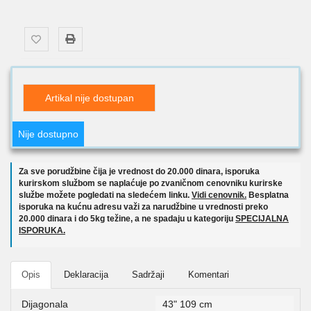
Artikal nije dostupan
Nije dostupno
Za sve porudžbine čija je vrednost do 20.000 dinara, isporuka
kurirskom službom se naplaćuje po zvaničnom cenovniku kurirske
službe možete pogledati na sledećem linku.
Vidi cenovnik.
Besplatna
isporuka na kućnu adresu važi za narudžbine u vrednosti preko
20.000 dinara i do 5kg težine, a ne spadaju u kategoriju
SPECIJALNA
ISPORUKA.
Opis
Deklaracija
Sadržaji
Komentari
Dijagonala
43" 109 cm