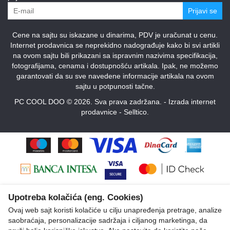
Prijavi se
Cene na sajtu su iskazane u dinarima, PDV je uračunat u cenu.
Internet prodavnica se neprekidno nadograđuje kako bi svi artikli
na ovom sajtu bili prikazani sa ispravnim nazivima specifikacija,
fotografijama, cenama i dostupnošću artikala. Ipak, ne možemo
garantovati da su sve navedene informacije artikala na ovom
sajtu u potpunosti tačne.
PC COOL DOO © 2026. Sva prava zadržana. -
Izrada internet
prodavnice
-
Selltico.
Upotreba kolačića (eng. Cookies)
Ovaj web sajt koristi kolačiće u cilju unapređenja pretrage, analize
saobraćaja, personalizacije sadržaja i ciljanog marketinga, da