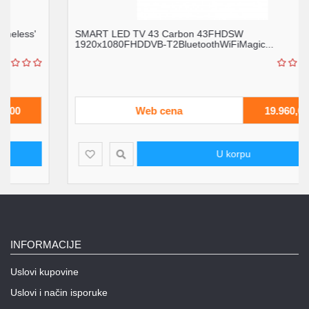
SMART LED TV 43 Carbon 43FHDSW
1920x1080FHDDVB-T2BluetoothWiFiMagic...
Web cena
19.960,00
U korpu
INFORMACIJE
Uslovi kupovine
Uslovi i način isporuke