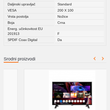
Daljinski upravljač
Standard
VESA
200 X 100
Vrsta postolja
Nožice
Boja
Crna
Energ. učinkovitost EU
201913
F
SPDIF Coax Digital
Da
Srodni proizvodi