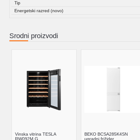
Tip
Energetski razred (novo)
Srodni proizvodi
Vinska vitrina TESLA
BEKO BCSA285K4SN
RW092M G
ugradni frižider