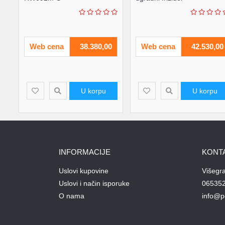
93L480x440x842mcrna' (
'RW092M' )
Web cena
38.380,00
Web cena
42.530,00
U korpu
U korpu
INFORMACIJE
KONT
Uslovi kupovine
Višegr
Uslovi i način isporuke
06535
O nama
info@p