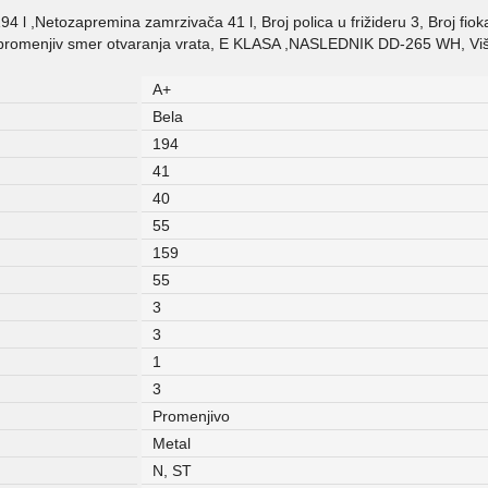
 l ,Netozapremina zamrzivača 41 l, Broj polica u frižideru 3, Broj fiok
e, promenjiv smer otvaranja vrata, E KLASA ,NASLEDNIK DD-265 WH, Viš
A+
Bela
194
41
40
55
159
55
3
3
1
3
Promenjivo
Metal
N, ST