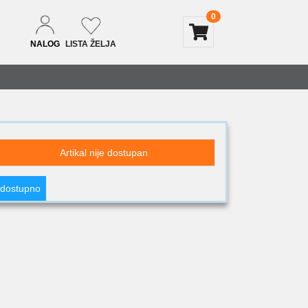
0
NALOG
LISTA ŽELJA
Artikal nije dostupan
 dostupno