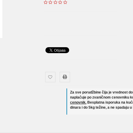
Za sve porudžbine čija je vrednost d
naplaćuje po zvaničnom cenovniku ku
cenovnik.
Besplatna isporuka na kućn
dinara i do 5kg težine, a ne spadaju u