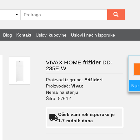
Blog
Kontakt
Uslovi kupovine
Uslovi i način isporuke
VIVAX HOME frižider DD-
235E W
Proizvod iz grupe:
Frižideri
Nije
Proizvođač:
Vivax
Nema na stanju
Šifra: 87612
Očekivani rok isporuke je
1-7 radnih dana