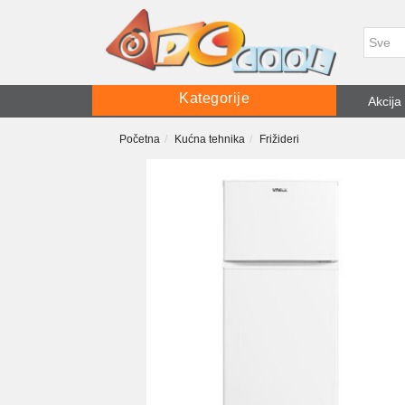
Kategorije
Akcija
Početna
Kućna tehnika
Frižideri