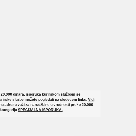
o 20.000 dinara, isporuka kurirskom službom se
rirske službe možete pogledati na sledećem linku.
Vidi
u adresu važi za narudžbine u vrednosti preko 20.000
 kategoriju
SPECIJALNA ISPORUKA.