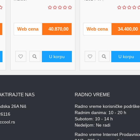
Web cena
40.870,00
Web cena
34.400,00
U korpu
U korpu
AKTIRAJTE NAS
RADNO VREME
adska 26A Niš
Radno vreme korisničke podrške
Radnim danima: 10 - 20 h
26116
Subotom: 10 - 14 h
ccool.rs
Nedeljom: Ne radi
Radno vreme Internet Prodavnic