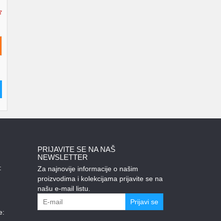
PRIJAVITE SE NA NAŠ
NEWSLETTER
:
Za najnovije informacije o našim
proizvodima i kolekcijama prijavite se na
našu e-mail listu.
Prijavi se
e: