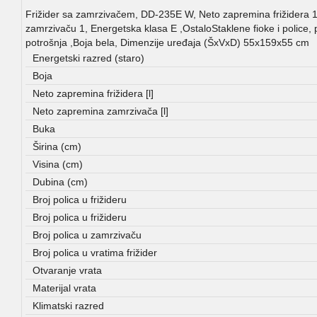
Frižider sa zamrzivačem, DD-235E W, Neto zapremina frižidera 194
zamrzivaču 1, Energetska klasa E ,OstaloStaklene fioke i polic
potrošnja ,Boja bela, Dimenzije uređaja (ŠxVxD) 55x159x55 cm
Energetski razred (staro)
Boja
Neto zapremina frižidera [l]
Neto zapremina zamrzivača [l]
Buka
Širina (cm)
Visina (cm)
Dubina (cm)
Broj polica u frižideru
Broj polica u frižideru
Broj polica u zamrzivaču
Broj polica u vratima frižider
Otvaranje vrata
Materijal vrata
Klimatski razred