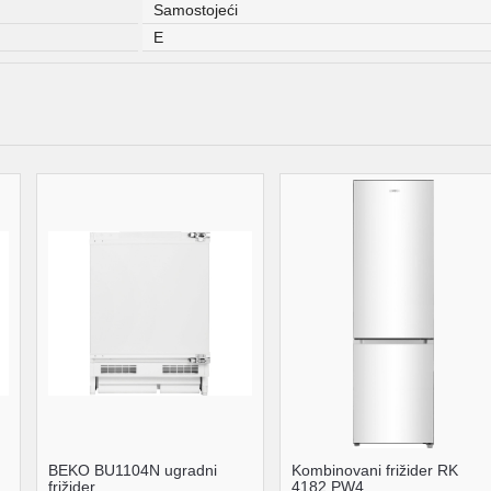
Samostojeći
E
BEKO BU1104N ugradni
Kombinovani frižider RK
frižider
4182 PW4