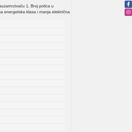
auzamrzivaču 1, Broj polica u
a energetska klasa i manja električna