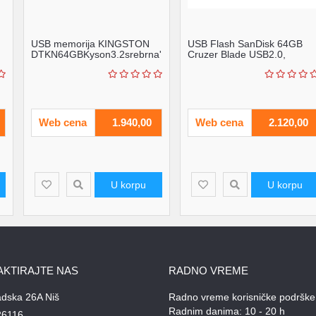
USB memorija KINGSTON
USB Flash SanDisk 64GB
DTKN64GBKyson3.2srebrna'
Cruzer Blade USB2.0,
( 'DTKN64GB' )
SDCZ50-064G-B35
Web cena
1.940,00
Web cena
2.120,00
U korpu
U korpu
AKTIRAJTE NAS
RADNO VREME
adska 26A Niš
Radno vreme korisničke podrške
Radnim danima: 10 - 20 h
26116