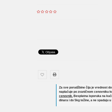
Za sve porudžbine čija je vrednost d
naplaćuje po zvaničnom cenovniku ku
cenovnik.
Besplatna isporuka na kućn
dinara i do 5kg težine, a ne spadaju u