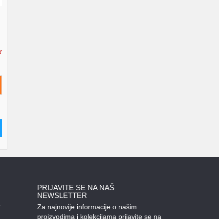
PRIJAVITE SE NA NAŠ
NEWSLETTER
:
Za najnovije informacije o našim
proizvodima i kolekcijama prijavite se na