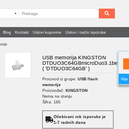
Blog
Kontakt
Uslovi kupovine
Uslovi i način isporuke
orije
USB memorija KINGSTON
DTDUO3C64GBmicroDuo3.1bela'
( 'DTDUO3C64GB' )
Proizvod iz grupe:
USB flash
Nije
memorije
Proizvođač:
KINGSTON
Nema na stanju
Šifra: 165
Očekivani rok isporuke je
1-7 radnih dana