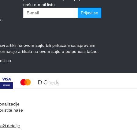
našu e-mail listu.
Prijavi se
e:
 artikli na ovom sajtu bili prikazani sa ispravnim
ormacije artikala na ovom sajtu u potpunosti tačne.
elltico.
onalizacije
oristite naše
kaži detalje