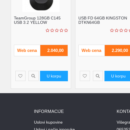
TeamGroup 128GB C145
USB FD 64GB KINGSTON
USB 3.2 YELLOW
DTKN64GB
TC1453128GY01
Web cena
2.040,00
Web cena
2.290,00
U korpu
U korpu
INFORMACIJE
KONT
Uslovi kupovine
Višegr
Uslovi i način isporuke
06535