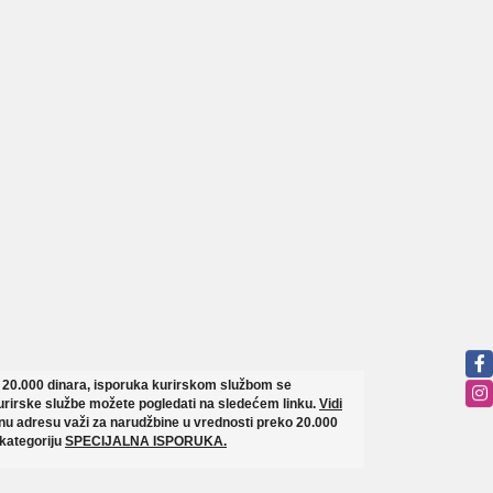
o 20.000 dinara, isporuka kurirskom službom se
rirske službe možete pogledati na sledećem linku.
Vidi
u adresu važi za narudžbine u vrednosti preko 20.000
 kategoriju
SPECIJALNA ISPORUKA.