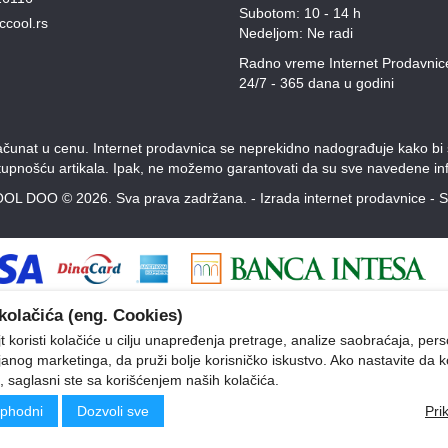
Subotom: 10 - 14 h
ccool.rs
Nedeljom: Ne radi
Radno vreme Internet Prodavnic
24/7 - 365 dana u godini
unat u cenu. Internet prodavnica se neprekidno nadograđuje kako bi svi
stupnošću artikala. Ipak, ne možemo garantovati da su sve navedene inf
OL DOO © 2026. Sva prava zadržana. -
Izrada internet prodavnice
-
S
kolačića (eng. Cookies)
 koristi kolačiće u cilju unapređenja pretrage, analize saobraćaja, pers
ljanog marketinga, da pruži bolje korisničko iskustvo. Ako nastavite da k
, saglasni ste sa korišćenjem naših kolačića.
phodni
Dozvoli sve
Pri