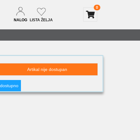
0
NALOG
LISTA ŽELJA
Artikal nije dostupan
 dostupno