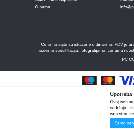
O nama
info@p
Cene na sajtu su iskazane u dinarima, PDV je urač
nazivima specifikacija, fotografijama, cenama i do
PC CO
Upotreba 
Ovaj web sajt
sadržaja i ci
web stranice
Samo neo