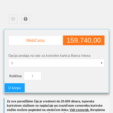
159.740,00
WebCena:
Opcija prodaja na rate za korisnike kartica Banca Intesa
Količina
U korpu
Za sve porudžbine čija je vrednost do 20.000 dinara, isporuka
kurirskom službom se naplaćuje po zvaničnom cenovniku kurirske
službe možete pogledati na sledećem linku.
Vidi cenovnik.
Besplatna