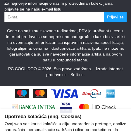
Za najnovije informacije o našim proizvodima i kolekcijama
prijavite se na našu e-mail listu.
Prijavi se
Cene na sajtu su iskazane u dinarima, PDV je uračunat u cenu.
Internet prodavnica se neprekidno nadograđuje kako bi svi artikli
na ovom sajtu bili prikazani sa ispravnim nazivima specifikacija,
fotografijama, cenama i dostupnošću artikala. Ipak, ne možemo
garantovati da su sve navedene informacije artikala na ovom
sajtu u potpunosti tačne.
PC COOL DOO © 2026. Sva prava zadržana. -
Izrada internet
prodavnice
-
Selltico.
Upotreba kolačića (eng. Cookies)
Ovaj web sajt koristi kolačiće u cilju unapređenja pretrage, analize
saobraćaja, personalizacije sadržaja i ciljanog marketinga, da