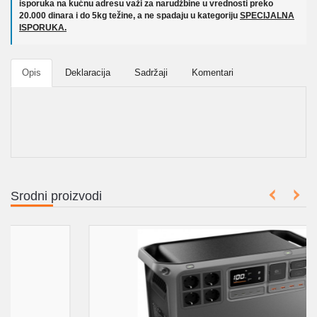
isporuka na kućnu adresu važi za narudžbine u vrednosti preko
20.000 dinara i do 5kg težine, a ne spadaju u kategoriju
SPECIJALNA
ISPORUKA.
Opis
Deklaracija
Sadržaji
Komentari
Srodni proizvodi