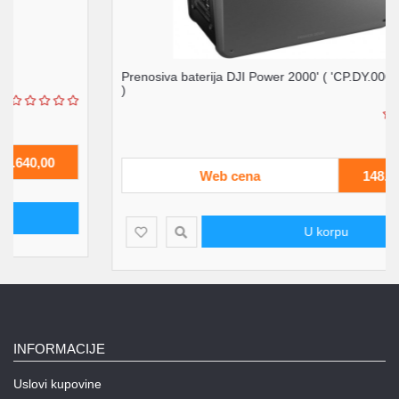
Prenosiva baterija DJI Power 2000' ( 'CP.DY.00000171.01'
)
Web cena
148.930,00
U korpu
INFORMACIJE
Uslovi kupovine