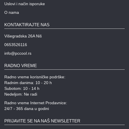
Uslovi i način isporuke
O nama
KONTAKTIRAJTE NAS
Višegradska 26A Niš
0653526116
info@pccool.rs
RADNO VREME
Radno vreme korisničke podrške:
Radnim danima: 10 - 20 h
Subotom: 10 - 14 h
Nedeljom: Ne radi
Radno vreme Internet Prodavnice:
24/7 - 365 dana u godini
PRIJAVITE SE NA NAŠ NEWSLETTER