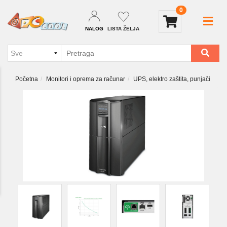
0
NALOG
LISTA ŽELJA
Početna
Monitori i oprema za računar
UPS, elektro zaštita, punjači