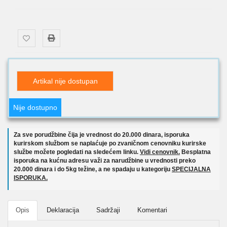
Artikal nije dostupan
Nije dostupno
Za sve porudžbine čija je vrednost do 20.000 dinara, isporuka
kurirskom službom se naplaćuje po zvaničnom cenovniku kurirske
službe možete pogledati na sledećem linku.
Vidi cenovnik.
Besplatna
isporuka na kućnu adresu važi za narudžbine u vrednosti preko
20.000 dinara i do 5kg težine, a ne spadaju u kategoriju
SPECIJALNA
ISPORUKA.
Opis
Deklaracija
Sadržaji
Komentari