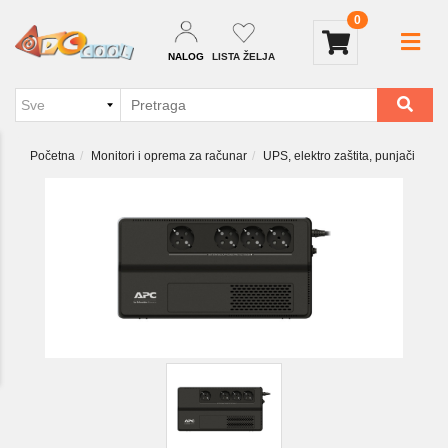
0
NALOG
LISTA ŽELJA
Početna
Monitori i oprema za računar
UPS, elektro zaštita, punjači