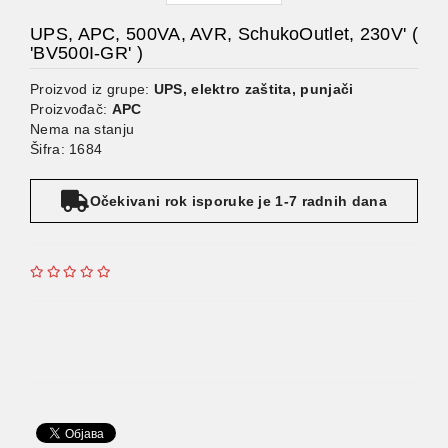
UPS, APC, 500VA, AVR, SchukoOutlet, 230V' (
'BV500I-GR' )
Proizvod iz grupe:
UPS, elektro zaštita, punjači
Proizvođač:
APC
Nema na stanju
Šifra: 1684
Očekivani rok isporuke je 1-7 radnih dana