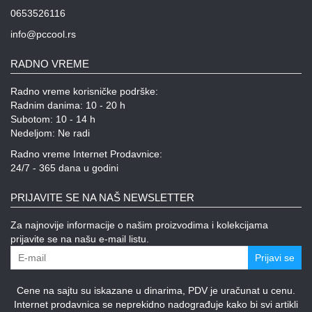
0653526116
info@pccool.rs
RADNO VREME
Radno vreme korisničke podrške:
Radnim danima: 10 - 20 h
Subotom: 10 - 14 h
Nedeljom: Ne radi
Radno vreme Internet Prodavnice:
24/7 - 365 dana u godini
PRIJAVITE SE NA NAŠ NEWSLETTER
Za najnovije informacije o našim proizvodima i kolekcijama
prijavite se na našu e-mail listu.
Prijavi se
Cene na sajtu su iskazane u dinarima, PDV je uračunat u cenu.
Internet prodavnica se neprekidno nadograđuje kako bi svi artikli