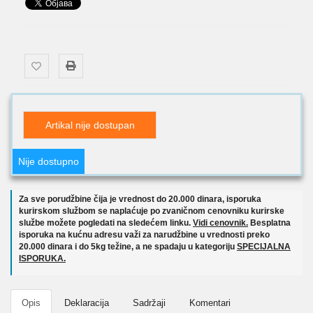
Artikal nije dostupan
Nije dostupno
Za sve porudžbine čija je vrednost do 20.000 dinara, isporuka
kurirskom službom se naplaćuje po zvaničnom cenovniku kurirske
službe možete pogledati na sledećem linku.
Vidi cenovnik.
Besplatna
isporuka na kućnu adresu važi za narudžbine u vrednosti preko
20.000 dinara i do 5kg težine, a ne spadaju u kategoriju
SPECIJALNA
ISPORUKA.
Opis
Deklaracija
Sadržaji
Komentari