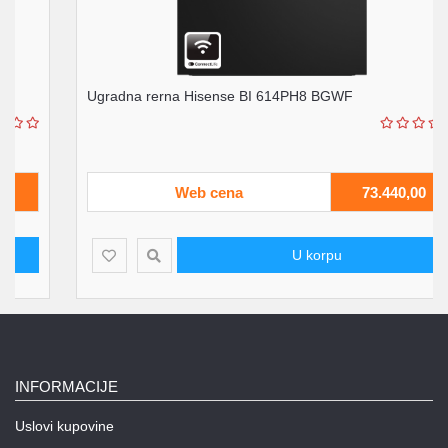
Ugradna rerna Hisense BI 614PH8 BGWF
Web cena
73.440,00
U korpu
INFORMACIJE
Uslovi kupovine