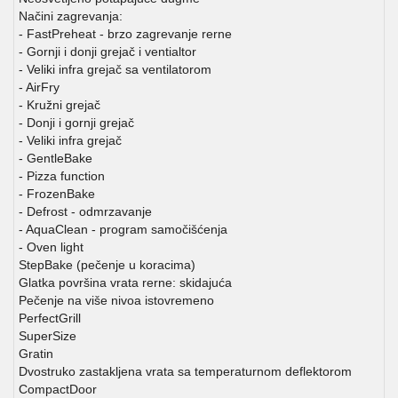
Načini zagrevanja:
- FastPreheat - brzo zagrevanje rerne
- Gornji i donji grejač i ventialtor
- Veliki infra grejač sa ventilatorom
- AirFry
- Kružni grejač
- Donji i gornji grejač
- Veliki infra grejač
- GentleBake
- Pizza function
- FrozenBake
- Defrost - odmrzavanje
- AquaClean - program samočišćenja
- Oven light
StepBake (pečenje u koracima)
Glatka površina vrata rerne: skidajuća
Pečenje na više nivoa istovremeno
PerfectGrill
SuperSize
Gratin
Dvostruko zastakljena vrata sa temperaturnom deflektorom
CompactDoor