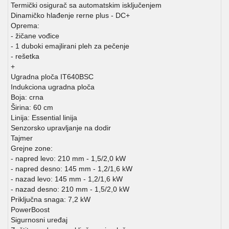
Termički osigurač sa automatskim isključenjem
Dinamičko hlađenje rerne plus - DC+
Oprema:
- žičane vođice
- 1 duboki emajlirani pleh za pečenje
- rešetka
+
Ugradna ploča IT640BSC
Indukciona ugradna ploča
Boja: crna
Širina: 60 cm
Linija: Essential linija
Senzorsko upravljanje na dodir
Tajmer
Grejne zone:
- napred levo: 210 mm - 1,5/2,0 kW
- napred desno: 145 mm - 1,2/1,6 kW
- nazad levo: 145 mm - 1,2/1,6 kW
- nazad desno: 210 mm - 1,5/2,0 kW
Priključna snaga: 7,2 kW
PowerBoost
Sigurnosni uređaj