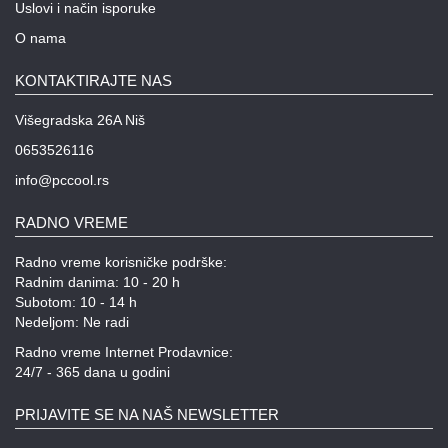
Uslovi i način isporuke
O nama
KONTAKTIRAJTE NAS
Višegradska 26A Niš
0653526116
info@pccool.rs
RADNO VREME
Radno vreme korisničke podrške:
Radnim danima: 10 - 20 h
Subotom: 10 - 14 h
Nedeljom: Ne radi
Radno vreme Internet Prodavnice:
24/7 - 365 dana u godini
PRIJAVITE SE NA NAŠ NEWSLETTER