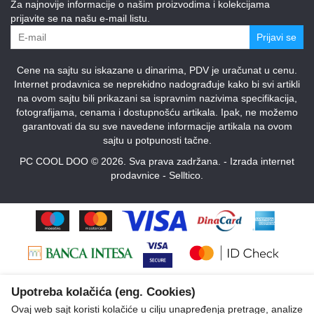
Za najnovije informacije o našim proizvodima i kolekcijama
prijavite se na našu e-mail listu.
Prijavi se
Cene na sajtu su iskazane u dinarima, PDV je uračunat u cenu.
Internet prodavnica se neprekidno nadograđuje kako bi svi artikli
na ovom sajtu bili prikazani sa ispravnim nazivima specifikacija,
fotografijama, cenama i dostupnošću artikala. Ipak, ne možemo
garantovati da su sve navedene informacije artikala na ovom
sajtu u potpunosti tačne.
PC COOL DOO © 2026. Sva prava zadržana. -
Izrada internet
prodavnice
-
Selltico.
Upotreba kolačića (eng. Cookies)
Ovaj web sajt koristi kolačiće u cilju unapređenja pretrage, analize