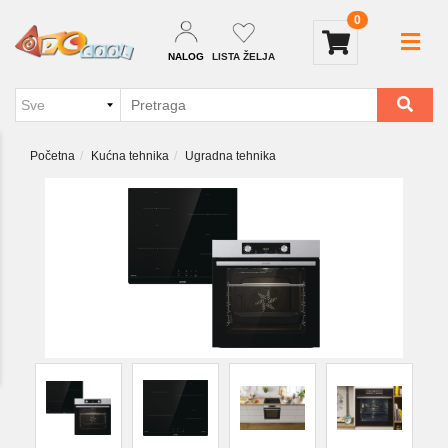
0
NALOG
LISTA ŽELJA
Početna
Kućna tehnika
Ugradna tehnika