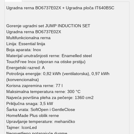
Ugradna rerna BO6737E02X + Ugradna ploča IT640BSC
Gorenje ugradni set JUMP INDUCTION SET
Ugradna rerna BO6737E02X
Multifunkcionalna rerna
Linija: Essential linija
Boja aparata: Inox
Materijal unutrašnjosti rerne: Enamelled steel
TouchFree Inox (otporan na otiske prstiju)
Energetski razred: A
Potrošnja energije: 0,82 kWh (ventilatorska), 0,97 kWh
(konvencionalna)
Korisna zapremina rerne: 77 l
Maksimalna temperatura rerne: 300 °C
Najveća površina pleha za pečenje: 1360 cm2
Priključna snaga: 3,5 kW
Šarka vrata: SoftOpen i GentleClose
HomeMade Plus oblik rerne
Upravljanje temperature: mehaničko
Tajmer: IconLed
Neosvetljeno potapajuće dugme