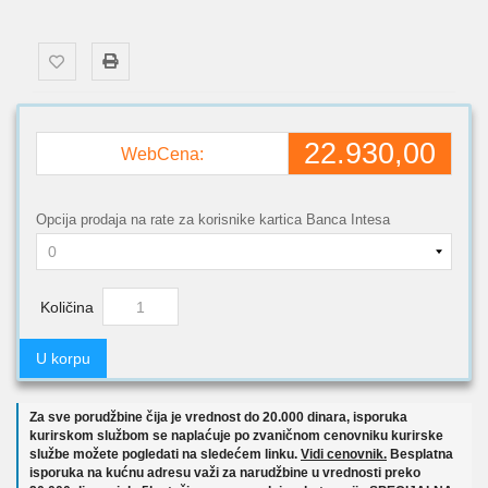
22.930,00
WebCena:
Opcija prodaja na rate za korisnike kartica Banca Intesa
Količina
U korpu
Za sve porudžbine čija je vrednost do 20.000 dinara, isporuka
kurirskom službom se naplaćuje po zvaničnom cenovniku kurirske
službe možete pogledati na sledećem linku.
Vidi cenovnik.
Besplatna
isporuka na kućnu adresu važi za narudžbine u vrednosti preko