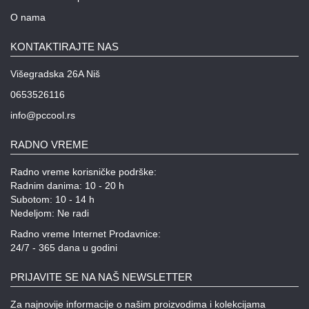
O nama
KONTAKTIRAJTE NAS
Višegradska 26A Niš
0653526116
info@pccool.rs
RADNO VREME
Radno vreme korisničke podrške:
Radnim danima: 10 - 20 h
Subotom: 10 - 14 h
Nedeljom: Ne radi
Radno vreme Internet Prodavnice:
24/7 - 365 dana u godini
PRIJAVITE SE NA NAŠ NEWSLETTER
Za najnovije informacije o našim proizvodima i kolekcijama