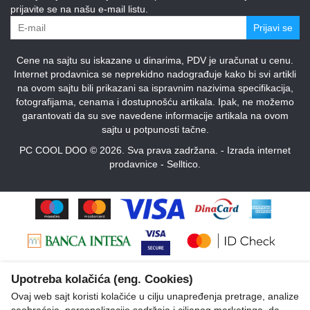
prijavite se na našu e-mail listu.
Prijavi se
Cene na sajtu su iskazane u dinarima, PDV je uračunat u cenu.
Internet prodavnica se neprekidno nadograđuje kako bi svi artikli
na ovom sajtu bili prikazani sa ispravnim nazivima specifikacija,
fotografijama, cenama i dostupnošću artikala. Ipak, ne možemo
garantovati da su sve navedene informacije artikala na ovom
sajtu u potpunosti tačne.
PC COOL DOO © 2026. Sva prava zadržana. -
Izrada internet
prodavnice
-
Selltico.
Upotreba kolačića (eng. Cookies)
Ovaj web sajt koristi kolačiće u cilju unapređenja pretrage, analize