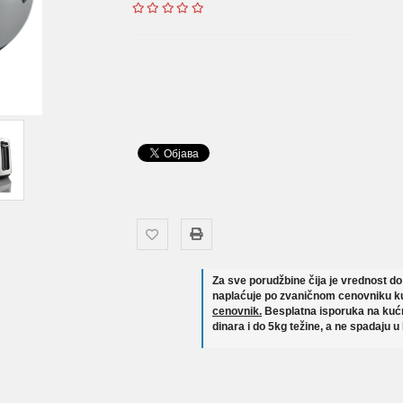
Za sve porudžbine čija je vrednost d
naplaćuje po zvaničnom cenovniku ku
cenovnik.
Besplatna isporuka na kućn
dinara i do 5kg težine, a ne spadaju u