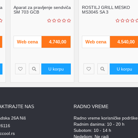
ča
Aparat za pravljenje sendviča
ROSTILJ GRILL MESKO
SM 703 GCB
MS3045 SA 3
PROMENLJIVE PLOCE
1000W
Web cena
4.740,00
Web cena
4.540,00
U korpu
U korpu
AKTIRAJTE NAS
RADNO VREME
adska 26A Niš
Radno vreme korisničke podrške
Radnim danima: 10 - 20 h
26116
Subotom: 10 - 14 h
ccool.rs
Nedeljom: Ne radi