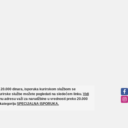
o 20.000 dinara, isporuka kurirskom službom se
rirske službe možete pogledati na sledećem linku.
Vidi
u adresu važi za narudžbine u vrednosti preko 20.000
 kategoriju
SPECIJALNA ISPORUKA.