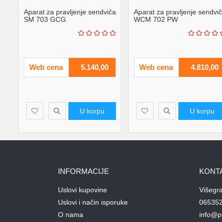
Aparat za pravljenje sendviča
Aparat za pravljenje sendvi
SM 703 GCG
WCM 702 PW
Web cena
5.140,00
Web cena
4.810,00
U korpu
U korpu
INFORMACIJE
KONT
Uslovi kupovine
Višegr
Uslovi i način isporuke
06535
O nama
info@p