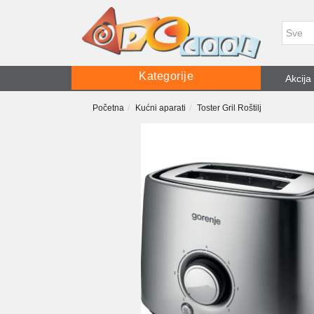
Kategorije
Akcija
Početna
Kućni aparati
Toster Gril Roštilj