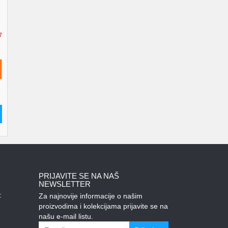
PRIJAVITE SE NA NAŠ
NEWSLETTER
:
Za najnovije informacije o našim
proizvodima i kolekcijama prijavite se na
našu e-mail listu.