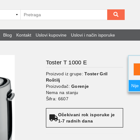
Blog
Kontakt
Uslovi kupovine
Uslovi i način isporuke
Toster T 1000 E
Proizvod iz grupe:
Toster Gril
Roštilj
Nije
Proizvođač:
Gorenje
Nema na stanju
Šifra: 6607
Očekivani rok isporuke je
1-7 radnih dana