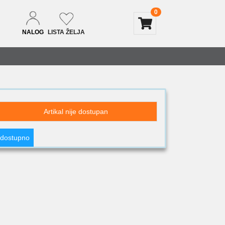
0
NALOG
LISTA ŽELJA
Artikal nije dostupan
 dostupno