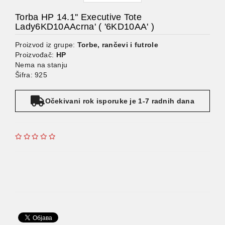
Torba HP 14.1'' Executive Tote
Lady6KD10AAcrna' ( '6KD10AA' )
Proizvod iz grupe:
Torbe, rančevi i futrole
Proizvođač:
HP
Nema na stanju
Šifra: 925
Očekivani rok isporuke je 1-7 radnih dana