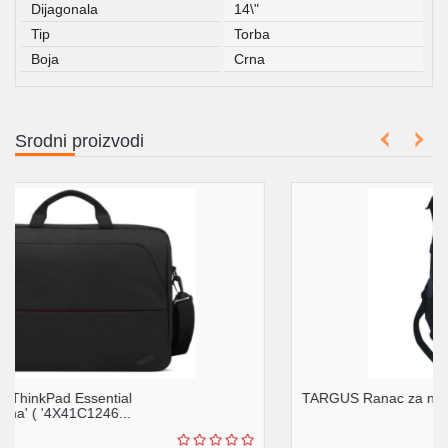
Dijagonala
14\"
Tip
Torba
Boja
Crna
Srodni proizvodi
TARGUS Ranac za notebook 16" TEB01