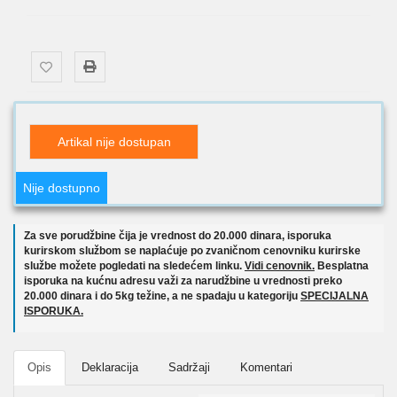
Artikal nije dostupan
Nije dostupno
Za sve porudžbine čija je vrednost do 20.000 dinara, isporuka
kurirskom službom se naplaćuje po zvaničnom cenovniku kurirske
službe možete pogledati na sledećem linku.
Vidi cenovnik.
Besplatna
isporuka na kućnu adresu važi za narudžbine u vrednosti preko
20.000 dinara i do 5kg težine, a ne spadaju u kategoriju
SPECIJALNA
ISPORUKA.
Opis
Deklaracija
Sadržaji
Komentari