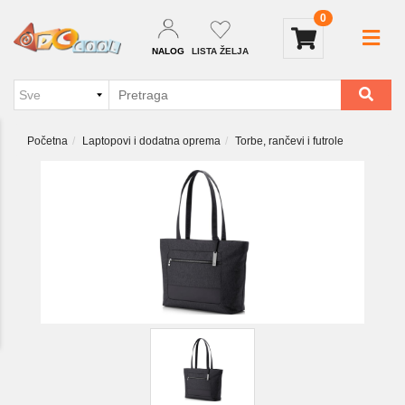
0
NALOG
LISTA ŽELJA
Početna
Laptopovi i dodatna oprema
Torbe, rančevi i futrole