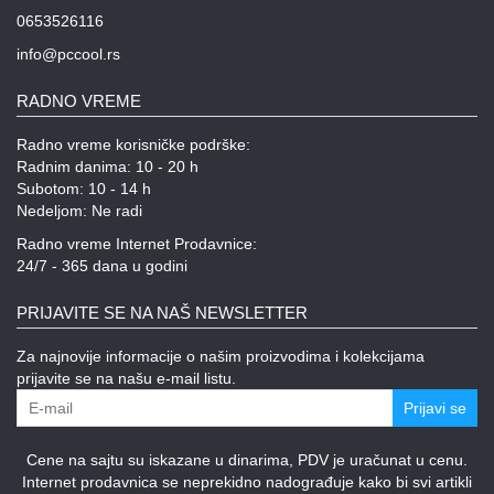
0653526116
info@pccool.rs
RADNO VREME
Radno vreme korisničke podrške:
Radnim danima: 10 - 20 h
Subotom: 10 - 14 h
Nedeljom: Ne radi
Radno vreme Internet Prodavnice:
24/7 - 365 dana u godini
PRIJAVITE SE NA NAŠ NEWSLETTER
Za najnovije informacije o našim proizvodima i kolekcijama
prijavite se na našu e-mail listu.
Prijavi se
Cene na sajtu su iskazane u dinarima, PDV je uračunat u cenu.
Internet prodavnica se neprekidno nadograđuje kako bi svi artikli