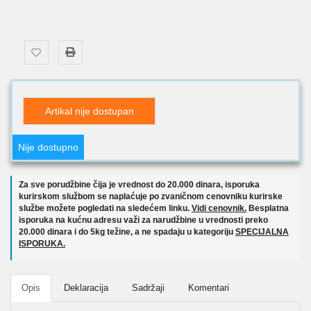
Artikal nije dostupan
Nije dostupno
Za sve porudžbine čija je vrednost do 20.000 dinara, isporuka
kurirskom službom se naplaćuje po zvaničnom cenovniku kurirske
službe možete pogledati na sledećem linku.
Vidi cenovnik.
Besplatna
isporuka na kućnu adresu važi za narudžbine u vrednosti preko
20.000 dinara i do 5kg težine, a ne spadaju u kategoriju
SPECIJALNA
ISPORUKA.
Opis
Deklaracija
Sadržaji
Komentari