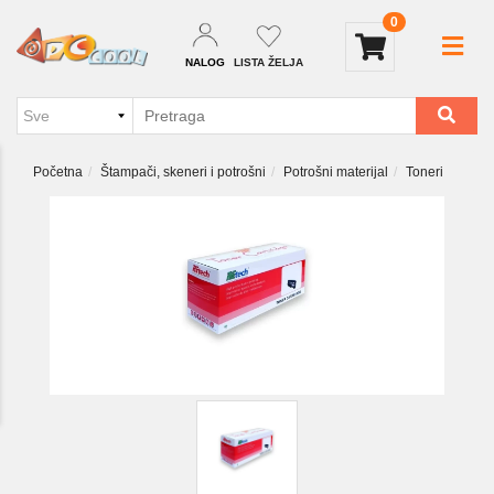
0
NALOG
LISTA ŽELJA
Početna
Štampači, skeneri i potrošni
Potrošni materijal
Toneri