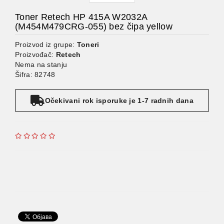
Toner Retech HP 415A W2032A
(M454M479CRG-055) bez čipa yellow
Proizvod iz grupe:
Toneri
Proizvođač:
Retech
Nema na stanju
Šifra: 82748
Očekivani rok isporuke je 1-7 radnih dana