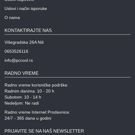
Uslovi i način isporuke
O nama
KONTAKTIRAJTE NAS
Višegradska 26A Niš
0653526116
info@pccool.rs
RADNO VREME
Radno vreme korisničke podrške:
Radnim danima: 10 - 20 h
Subotom: 10 - 14 h
Nedeljom: Ne radi
Radno vreme Internet Prodavnice:
24/7 - 365 dana u godini
PRIJAVITE SE NA NAŠ NEWSLETTER