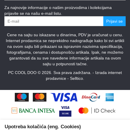
Za najnovije informacije o našim proizvodima i kolekcijama
prijavite se na našu e-mail listu.
Prijavi se
Cene na sajtu su iskazane u dinarima, PDV je uračunat u cenu.
Internet prodavnica se neprekidno nadograđuje kako bi svi artikli
na ovom sajtu bili prikazani sa ispravnim nazivima specifikacija,
fotografijama, cenama i dostupnošću artikala. Ipak, ne možemo
garantovati da su sve navedene informacije artikala na ovom
sajtu u potpunosti tačne.
PC COOL DOO © 2026. Sva prava zadržana. -
Izrada internet
prodavnice
-
Selltico.
Upotreba kolačića (eng. Cookies)