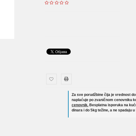
Za sve porudžbine čija je vrednost d
naplaćuje po zvaničnom cenovniku ku
cenovnik.
Besplatna isporuka na kućn
dinara i do 5kg težine, a ne spadaju u