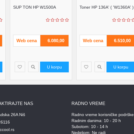
SUP TON HP W1500A
Toner HP 136A' ( 'W1360A' )
Web cena
6.080,00
Web cena
6.510,00
U korpu
U korpu
AKTIRAJTE NAS
RADNO VREME
adska 26A Niš
Radno vreme korisničke podrške
Radnim danima: 10 - 20 h
26116
Subotom: 10 - 14 h
ccool.rs
Nedeljom: Ne radi