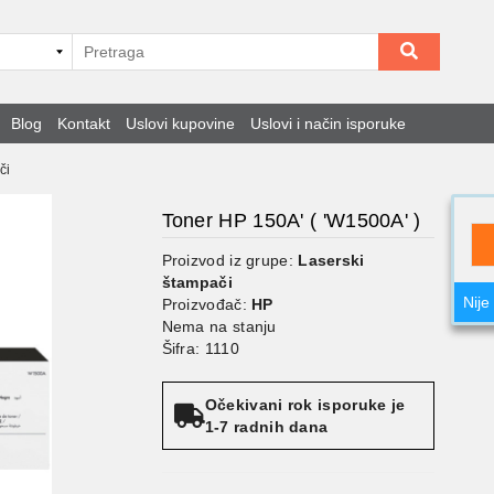
Blog
Kontakt
Uslovi kupovine
Uslovi i način isporuke
či
Toner HP 150A' ( 'W1500A' )
Proizvod iz grupe:
Laserski
štampači
Nije
Proizvođač:
HP
Nema na stanju
Šifra: 1110
Očekivani rok isporuke je
1-7 radnih dana