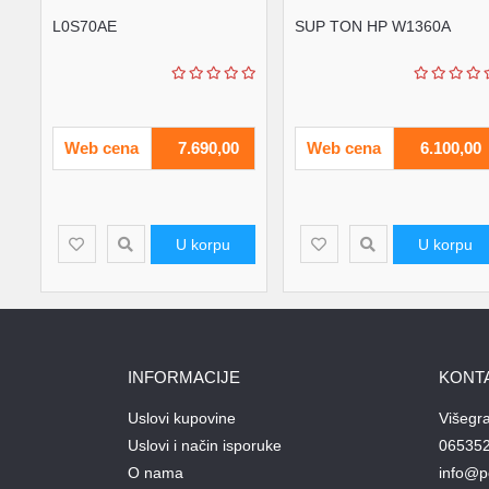
L0S70AE
SUP TON HP W1360A
Web cena
7.690,00
Web cena
6.100,00
U korpu
U korpu
INFORMACIJE
KONT
Uslovi kupovine
Višegr
Uslovi i način isporuke
06535
O nama
info@p