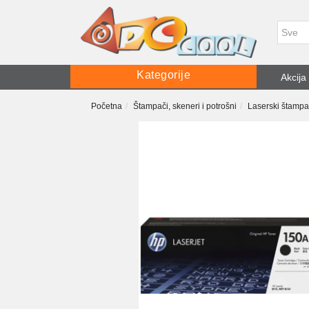
Kategorije
Akcija
Početna
Štampači, skeneri i potrošni
Laserski štampa