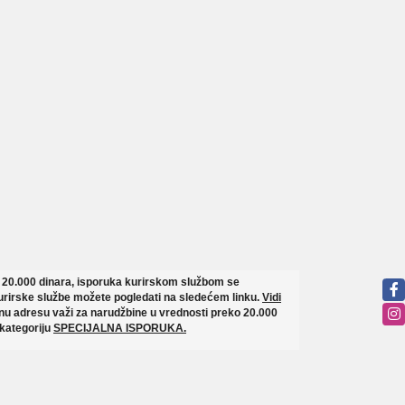
o 20.000 dinara, isporuka kurirskom službom se
rirske službe možete pogledati na sledećem linku.
Vidi
u adresu važi za narudžbine u vrednosti preko 20.000
 kategoriju
SPECIJALNA ISPORUKA.