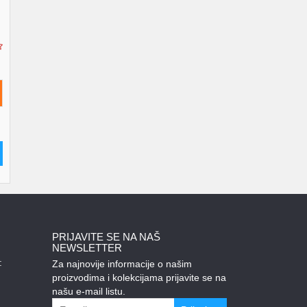
PRIJAVITE SE NA NAŠ
NEWSLETTER
:
Za najnovije informacije o našim
proizvodima i kolekcijama prijavite se na
našu e-mail listu.