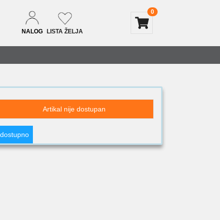
0
NALOG
LISTA ŽELJA
Artikal nije dostupan
 dostupno